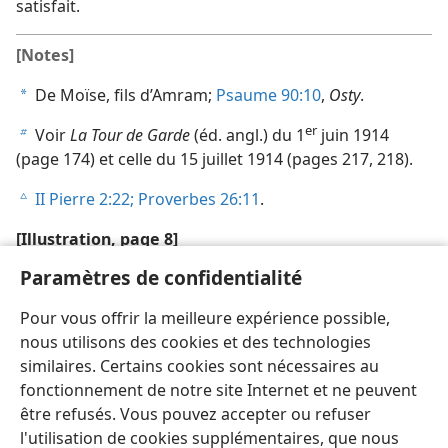
satisfait.
[Notes]
De Moïse, fils d’Amram;
Psaume 90:10
,
Osty
.
a
er
Voir
La Tour de Garde
(éd. angl.) du 1
juin 1914
b
(page 174) et celle du 15 juillet 1914 (pages 217, 218).
II Pierre 2:22;
Proverbes 26:11
.
c
[Illustration, page 8]
Paramètres de confidentialité
1914
Pour vous offrir la meilleure expérience possible,
Cette année-​là marqua un grand tournant.
nous utilisons des cookies et des technologies
similaires. Certains cookies sont nécessaires au
fonctionnement de notre site Internet et ne peuvent
être refusés. Vous pouvez accepter ou refuser
l'utilisation de cookies supplémentaires, que nous