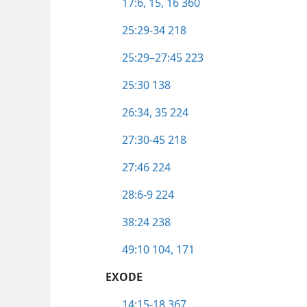
17:6,
15, 16
360
25:29-34
218
25:29–27:45
223
25:30
138
26:34, 35
224
27:30-45
218
27:46
224
28:6-9
224
38:24
238
49:10
104,
171
EXODE
14:15-18
367