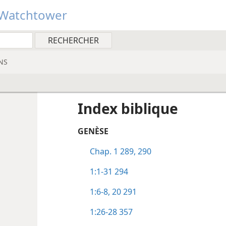
Watchtower
NS
Index biblique
GENÈSE
Chap. 1
289, 290
1:1-31
294
1:6-8,
20
291
1:26-28
357