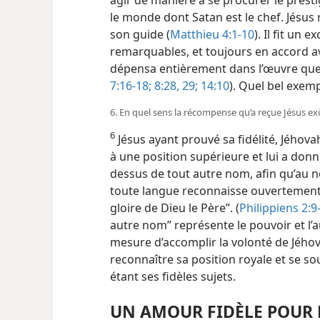
le monde dont Satan est le chef. Jésus r
son guide (
Matthieu 4:1-10
). Il fit un 
remarquables, et toujours en accord ave
dépensa entièrement dans l’œuvre que 
7:16-18;
8:28, 29;
14:10
). Quel bel exemp
6. En quel sens la récompense qu’a reçue Jésus exige-
6
Jésus ayant prouvé sa fidélité, Jéhovah 
à une position supérieure et
lui a donn
dessus de tout autre nom, afin qu’au no
toute langue reconnaisse ouvertement 
gloire de Dieu le Père”. (
Philippiens 2:9
autre nom” représente le pouvoir et l’a
mesure d’accomplir la volonté de Jéhova
reconnaître sa position royale et se 
étant ses fidèles sujets.
UN AMOUR FIDÈLE POUR 