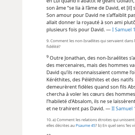
en Lui quand il abattit le géant Golia
son âme “se lia à l’âme de David, et [il
Son amour pour David ne s’affaiblit pas
allait donner la royauté à son ami plut
plusieurs fois pour David. —
I Samuel 1
9. Comment les non-Israélites qui servaient dans l
fidélité?
9
Outre Jonathan, des non-Israélites s’a
des mercenaires, mais des hommes vai
David qu’ils reconnaissaient comme l’oi
Kéréthites, des Péléthites et des natifs de
demeurèrent fidèles quand son fils Ab
chercha à voler les cœurs des hommes d
l’habileté d’Absalom, ils ne se laissère
et ne trahirent pas David. —
II Samuel 
10. a) Comment les relations étroites qui unissent Ch
elles décrites au
Psaume 45
? b) En quel sens ‘les v