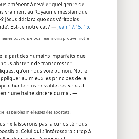
nous amènent à révéler quel genre de
us vraiment au Royaume messianique
ux? Jésus déclara que ses véritables
nde’. Est-​ce notre cas? —
Jean 17:15, 16
.
 domaines pouvons-​nous néanmoins prouver notre
 de la part des humains imparfaits que
 nous abstenir de transgresser
ques, qu’on nous voie ou non. Notre
appliquer au mieux les principes de la
pprocher le plus possible des voies du
tenir une haine sincère du mal. —
tre les paroles mielleuses des apostats?
us ne laisserons pas la curiosité nous
ssible. Celui qui s’intéresserait trop à
lles dépravées s’exposerait au