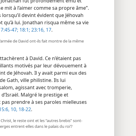
th, Jonathan fut profondément ému et
] se mit à l’aimer comme sa propre âme”.
 lorsqu’il devint évident que Jéhovah
ôt qu’à lui. Jonathan risqua même sa vie
7:45-47;
18:1;
23:16, 17
.
’armée de David ont-​ils fait montre de la même
ttachèrent à David. Ce n’étaient pas
llants motivés par leur dévouement à
nt de Jéhovah. Il y avait parmi eux des
 Gath, ville philistine. Ils lui
salom, agissant avec tromperie,
’Israël. Malgré le prestige et
nt pas prendre à ses paroles mielleuses
15:6,
10,
18-22
.
rist, le reste oint et les “autres brebis” sont-​
ierges entrent-​elles dans le palais du roi’?