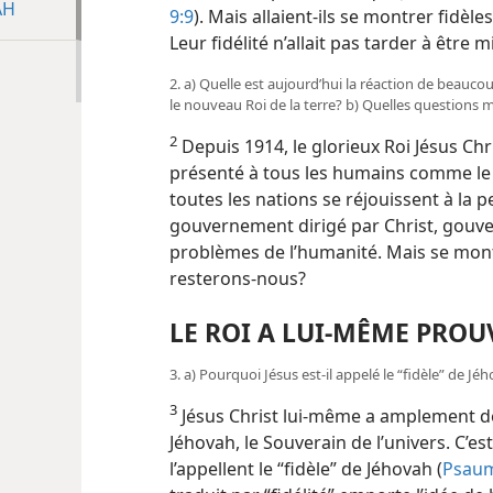
AH
9:9
). Mais allaient-​ils se montrer fidèl
Leur fidélité n’allait pas tarder à être m
2. a) Quelle est aujourd’hui la réaction de beauc
le nouveau Roi de la terre? b) Quelles questions
2
Depuis 1914, le glorieux Roi Jésus Chri
présenté à tous les humains comme le 
toutes les nations se réjouissent à la 
gouvernement dirigé par Christ, gouv
problèmes de l’humanité. Mais se montre
resterons-​nous?
LE ROI A LUI-​MÊME PROU
3. a) Pourquoi Jésus est-​il appelé le “fidèle” de Jéh
3
Jésus Christ lui-​même a amplement d
Jéhovah, le Souverain de l’univers. C’es
l’appellent le “fidèle” de Jéhovah (
Psaum