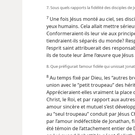
7. Sous quels rapports la fidélité des disciples de J
7
Une fois Jésus monté au ciel, ses disc
yeux humains. Cela allait mettre sérieus
Conformeraient-​ils leur vie aux princi
tiendraient-​ils séparés du monde? Respe
l’esprit saint attribuerait des responsab
ils de toute leur âme l’œuvre que Jésus 
8. Que préfigurait l’amour fidèle qui unissait Jon
8
Au temps fixé par Dieu, les “autres br
union avec le “petit troupeau” des hér
Apprécieraient-​elles vraiment la place 
Christ, le Roi, et par rapport aux autre
amour sincère et mutuel s’est dévelop
au “seul troupeau” conduit par Jésus Ch
par l’amour indéfectible de Jonathan, fi
été témoin de l’attachement entier de 