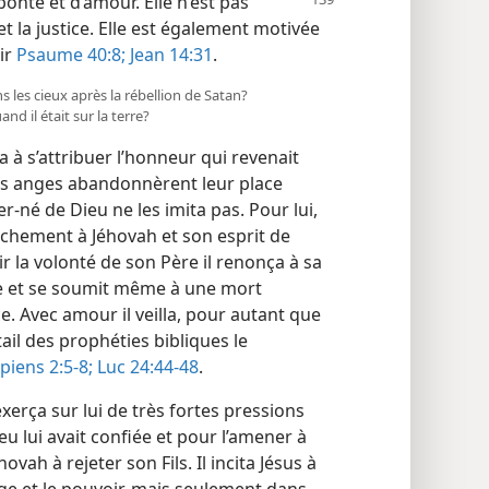
e bonté
et d’amour. Elle n’est pas
t la justice. Elle est également motivée
ir
Psaume 40:8;
Jean 14:31
.
ns les cieux après la rébellion de Satan?
nd il était sur la terre?
 à s’attribuer l’honneur qui revenait
es anges abandonnèrent leur place
er-né de Dieu ne les imita pas. Pour lui,
ttachement à Jéhovah et son esprit de
ir la volonté de son Père il renonça à sa
me et se soumit même à une mort
. Avec amour il veilla, pour autant que
ail des prophéties bibliques le
ppiens 2:5-8;
Luc 24:44-48
.
xerça sur lui de très fortes pressions
eu lui avait confiée et pour l’amener à
vah à rejeter son Fils. Il incita Jésus à
ige et le pouvoir, mais seulement dans