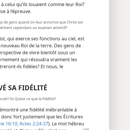
es à celui qu’ils louaient comme leur Roi?
ise à l’épreuve.
oup de gens quand on leur annonce que Christ est
 méritent cependant un examen attentif?
st, qui exerce ses fonctions au ciel, est
nouveau Roi de la terre. Des gens de
perspective de vivre bientôt sous un
ernement qui résoudra vraiment les
ront-​ils fidèles? Et nous, le
VÉ SA FIDÉLITÉ
ovah? b) Qu’est-​ce que la fidélité?
émontré une fidélité inébranlable à
t donc fort justement que les Écritures
e 16:10;
Actes 2:24-27
). Le mot hébreu