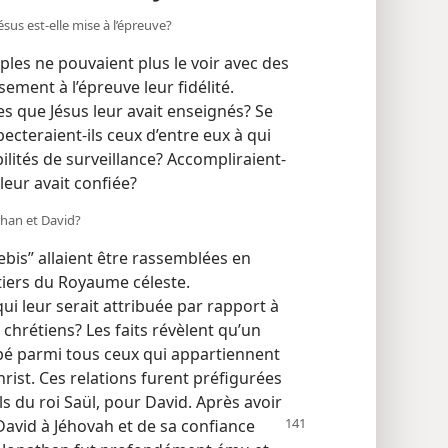
ésus est-​elle mise à l’épreuve?
iples ne pouvaient plus le voir avec des
ement à l’épreuve leur fidélité.
pes que Jésus leur avait enseignés? Se
cteraient-​ils ceux d’entre eux à qui
ilités de surveillance? Accompliraient-​
leur avait confiée?
athan et David?
ebis” allaient être rassemblées en
itiers du Royaume céleste.
qui leur serait attribuée par rapport à
s chrétiens? Les faits révèlent qu’un
pé parmi tous ceux qui appartiennent
rist. Ces relations furent préfigurées
ls du roi Saül, pour David. Après avoir
David à Jéhovah et de sa confiance