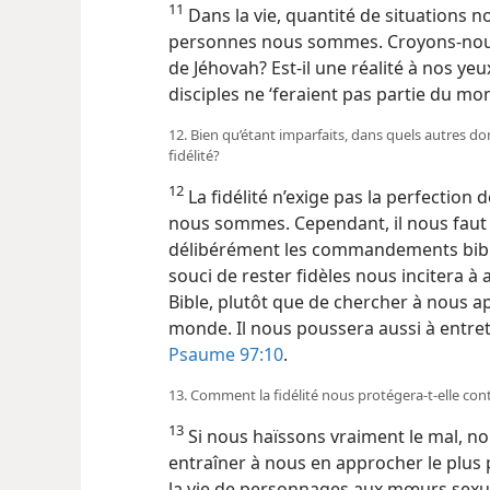
11
Dans la vie, quantité de situations 
personnes nous sommes. Croyons-​no
de Jéhovah? Est-​il une réalité à nos ye
disciples ne ‘feraient pas partie du mo
12. Bien qu’étant imparfaits, dans quels autres
fidélité?
12
La fidélité n’exige pas la perfection
nous sommes. Cependant, il nous faut
délibérément les commandements bibli
souci de rester fidèles nous incitera à 
Bible, plutôt que de chercher à nous a
monde. Il nous poussera aussi à entre
Psaume 97:10
.
13. Comment la fidélité nous protégera-​t-​elle con
13
Si nous haïssons vraiment le mal, no
entraîner à nous en approcher le plus po
la vie de personnages aux mœurs sexue