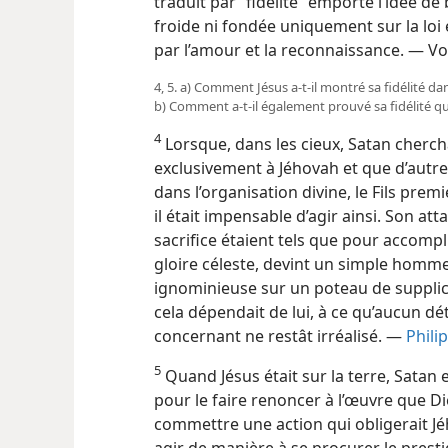
traduit par “fidélité” emporte l’idée d
froide ni fondée uniquement sur la loi e
par l’amour et la reconnaissance. — Vo
4, 5. a) Comment Jésus a-​t-​il montré sa fidélité da
b) Comment a-​t-​il également prouvé sa fidélité qua
4
Lorsque, dans les cieux, Satan chercha
exclusivement à Jéhovah et que d’autr
dans l’organisation divine, le Fils premi
il était impensable d’agir ainsi. Son a
sacrifice étaient tels que pour accompl
gloire céleste, devint un simple hom
ignominieuse sur un poteau de supplice
cela dépendait de lui, à ce qu’aucun dét
concernant ne restât irréalisé. —
Phili
5
Quand Jésus était sur la terre, Satan e
pour le faire renoncer à l’œuvre que Di
commettre une action qui obligerait Jého
agir de manière à se procurer le prest