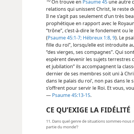
10
On trouve en
Psaume 45
une autre 
relations qui unissent Christ, le reste d
Il ne s’agit pas seulement d’un très b
prophétique en rapport avec le Royaum
“trône”, c’est-à-dire le fondement ou le
(
Psaume 45:1-7;
Hébreux 1:8, 9
). Le psa
fille du roi”, lorsqu’elle est introduite
“des vierges, ses compagnes”. Qui sont-
espèrent devenir les sujets terrestres
et jubilation” ils
accompagnent la classe
dernier de ses membres soit uni à Christ 
dans le palais du roi’, non pas dans le s
s’offrent pour servir le Roi. Et vous, vo
—
Psaume 45:13-15
.
CE QU’EXIGE LA FIDÉLITÉ
11. Dans quel genre de situations sommes-​nous mi
partie du monde’?