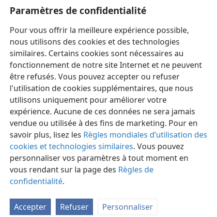
complète avec tous ceux qui prouvent de façon
Paramètres de confidentialité
incontestable qu’ils constituent bien le ‘peuple pour le
Pour vous offrir la meilleure expérience possible,
nom’ de Jéhovah.
nous utilisons des cookies et des technologies
similaires. Certains cookies sont nécessaires au
fonctionnement de notre site Internet et ne peuvent
être refusés. Vous pouvez accepter ou refuser
l'utilisation de cookies supplémentaires, que nous
utilisons uniquement pour améliorer votre
expérience. Aucune de ces données ne sera jamais
vendue ou utilisée à des fins de marketing. Pour en
savoir plus, lisez les
Règles mondiales d’utilisation des
cookies et technologies similaires
. Vous pouvez
personnaliser vos paramètres à tout moment en
vous rendant sur la page des
Règles de
confidentialité
.
Accepter
Refuser
Personnaliser