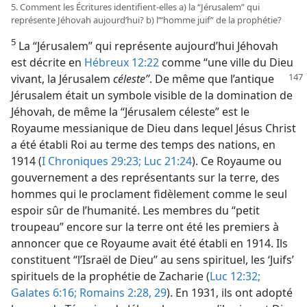
5. Comment les Écritures identifient-​elles a) la “Jérusalem” qui
représente Jéhovah aujourd’hui? b) l’“homme juif” de la prophétie?
5
La “Jérusalem” qui représente aujourd’hui Jéhovah
est décrite en
Hébreux 12:22
comme “une ville du Dieu
vivant, la Jérusalem
céleste”
. De même que l’antique
Jérusalem était un symbole visible de la domination de
Jéhovah, de même la “Jérusalem céleste” est le
Royaume messianique de Dieu dans lequel Jésus Christ
a été établi Roi au terme des temps des nations, en
1914 (
I Chroniques 29:23;
Luc 21:24
). Ce Royaume ou
gouvernement a des représentants sur la terre, des
hommes qui le proclament fidèlement comme le seul
espoir sûr de l’humanité. Les membres du “petit
troupeau” encore sur la terre ont été les premiers à
annoncer que ce Royaume avait été établi en 1914. Ils
constituent “l’Israël de Dieu” au sens spirituel, les ‘Juifs’
spirituels de la prophétie de Zacharie (
Luc 12:32;
Galates 6:16;
Romains 2:28, 29
). En 1931, ils ont adopté