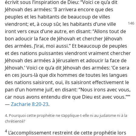
écrivit sous l’inspiration de Dieu: “Voici ce qu’a dit
Jéhovah des armées: ‘Il arrivera encore que des
peuples et les habitants de beaucoup de villes
viendront; et, à
coup sûr, les habitants d’une ville
iront vers ceux d’une autre, en disant: “Allons tout de
bon adoucir la face de Jéhovah et chercher Jéhovah
des armées. J’irai, moi aussi.” Et beaucoup de peuples
et des nations puissantes viendront vraiment chercher
Jéhovah des armées à Jérusalem et adoucir la face de
Jéhovah.’ Voici ce qu’a dit Jéhovah des armées: ‘Ce sera
en ces jours-​là que dix hommes de toutes les langues
des nations saisiront, oui, ils saisiront effectivement le
pan d’un homme juif, en disant: “Nous irons avec vous,
car nous avons entendu dire que Dieu est avec vous.”’”
—
Zacharie 8:20-23
.
4. Pourquoi cette prophétie ne s’applique-​t-​elle ni au judaïsme ni à la
chrétienté?
4
L’accomplissement restreint de cette prophétie lors