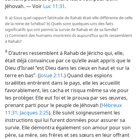
Jéhovah. — Voir
Luc 11:31
.
9. a) Sous quel rapport l’attitude de Rahab était-​elle différente de celle
de la reine de Schéba? b) Quels sont quelques-uns des faits
significatifs qui ont permis la survie de Rahab et de sa famille?
c) Comment des humains montrent-​ils aujourd’hui qu’ils ressemblent
à Rahab?
9
D’autres ressemblent à Rahab de Jéricho qui, elle,
était déjà convaincue par ce qu’elle avait appris que le
Dieu d’Israël “est Dieu dans les cieux en haut et sur la
terre en bas”. (
Josué 2:11
.) Quand des espions
israélites entrèrent dans le pays, elle les accueillit
favorablement, les cacha et risqua même sa vie pour
les protéger. Elle eut foi et le prouva par ses œuvres,
prenant parti pour le peuple de Jéhovah (
Hébreux
11:31;
Jacques 2:25
). Elle suivit soigneusement les
instructions qui lui furent données pour assurer sa
survie. Elle démontra également son amour pour son
père, sa mère, ses frères et ses sœurs en leur offrant