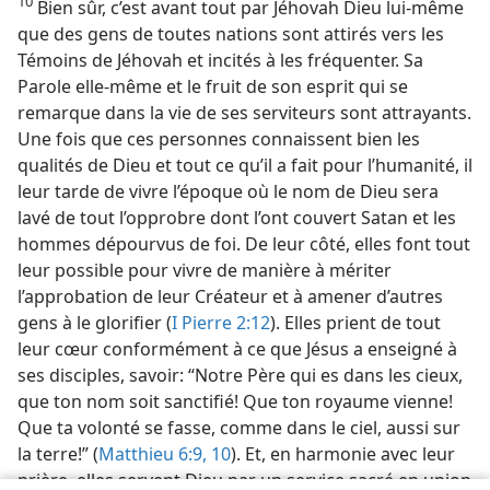
10
Bien sûr, c’est avant tout par Jéhovah Dieu lui-​même
que des gens de toutes nations sont attirés vers les
Témoins de Jéhovah et incités à les fréquenter. Sa
Parole elle-​même et le fruit de son esprit qui se
remarque dans la vie de ses serviteurs sont attrayants.
Une fois que ces personnes connaissent bien les
qualités de Dieu et tout ce qu’il a fait pour l’humanité, il
leur tarde de vivre l’époque où le nom de Dieu sera
lavé de tout l’opprobre dont l’ont couvert Satan et les
hommes dépourvus de foi. De leur côté, elles font tout
leur possible pour vivre de manière à mériter
l’approbation de leur Créateur et à amener d’autres
gens à le glorifier (
I Pierre 2:12
). Elles prient de tout
leur cœur conformément à ce que Jésus a enseigné à
ses disciples, savoir: “Notre Père qui es dans les cieux,
que ton nom soit sanctifié! Que ton royaume vienne!
Que ta volonté se fasse, comme dans le ciel, aussi sur
la terre!” (
Matthieu 6:9, 10
). Et, en harmonie avec leur
prière, elles servent Dieu par un service sacré en union