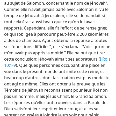
au sujet de Salomon, concernant le nom de Jéhovah”.
Comme elle n’avait jamais parlé avec Salomon ni vu le
temple de Jéhovah à Jérusalem, elle se demandait si
tout cela était aussi beau que ce qu’on lui avait
rapporté. Cependant, elle fit l’effort de se renseigner,
ce qui l’obligea à parcourir peut-être 2 200 kilomètres
à dos de chameau. Ayant obtenu la réponse à toutes
ses “questions difficiles”, elle s’exclama: “Voici qu’on ne
m’en avait pas appris la moitié.” Elle ne put que tirer
cette conclusion: Jéhovah aimait ses adorateurs (
I Rois
10:1-9
). Quelques personnes occupant une place en
vue dans le présent monde ont imité cette reine, et
beaucoup d’autres, dont la situation est plus modeste,
ont agi de même. Elles ont obtenu la preuve que les
Témoins de Jéhovah reconnaissent pour leur Roi non
pas un homme, mais Jésus Christ, le Grand Salomon.
Les réponses qu’elles ont trouvées dans la Parole de
Dieu satisfont leur esprit et leur cœur, et elles se
sentent poussées à joindre leurs voix pour bénir