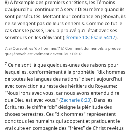
8) À l’exemple des premiers chrétiens, les Témoins
d’aujourd’hui continuent à servir Dieu même quand ils
sont persécutés. Mettant leur confiance en Jéhovah, ils
ne se vengent pas de leurs ennemis. Comme ce fut le
cas dans le passé, Dieu a prouvé qu’il était avec ses
serviteurs en les délivrant (
Jérémie 1:8;
Ésaïe 54:17
).
7. a) Qui sont les “dix hommes”? b) Comment donnent-​ils la preuve
que Jéhovah est vraiment devenu leur Dieu?
7
Ce ne sont là que quelques-unes des raisons pour
lesquelles, conformément à la prophétie, “dix hommes
de toutes les langues des nations” disent aujourd’hui
avec conviction au reste des héritiers du Royaume:
“Nous irons avec vous, car nous avons entendu dire
que Dieu est avec vous.” (
Zacharie 8:23
). Dans les
Écritures, le chiffre “dix” désigne la plénitude des
choses terrestres. Ces “dix hommes” représentent
donc tous les humains qui adoptent et pratiquent le
vrai culte en compagnie des “frères” de Christ revêtus