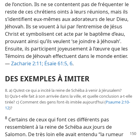
de l’onction. Ils ne se contentent pas de fréquenter le
reste de ces chrétiens oints à leurs réunions, mais ils
s’identifient eux-​mêmes aux adorateurs de leur Dieu,
Jéhovah. Ils se vouent à lui par l’entremise de Jésus
Christ et symbolisent cet acte par le baptême d’eau,
prouvant ainsi qu’ils veulent ‘se joindre à Jéhovah’.
Ensuite, ils participent joyeusement à l’œuvre que les
Témoins de Jéhovah effectuent dans le monde entier.
—
Zacharie 2:11;
Ésaïe 61:5, 6
.
DES EXEMPLES À IMITER
8. a) Qu’est-​ce qui a incité la reine de Schéba à venir à Jérusalem?
b) Qu’a-​t-​elle fait à son arrivée dans la ville, et quelle conclusion a-​t-​elle
tirée? c) Comment des gens l’ont-​ils imitée aujourd’hui (
Psaume 2:10-
12
)?
8
Certains de ceux qui font ces différents pas
ressemblent à la reine de Schéba aux jours de
Salomon. De très
loin elle avait entendu “la rumeur