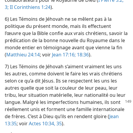
collaborateurs pour le Royaume de Dieu (
I Pierre 5:2,
3;
II Corinthiens 1:24
).
6) Les Témoins de Jéhovah ne se mêlent pas à la
politique du présent monde, mais ils effectuent
l’œuvre que la Bible confie aux vrais chrétiens, savoir la
prédication de la bonne nouvelle du Royaume dans le
monde entier en témoignage avant que vienne la fin
(
Matthieu 24:14
; voir
Jean 17:16;
18:36
).
7) Les Témoins de Jéhovah s’aiment vraiment les uns
les autres, comme doivent le faire les vrais chrétiens
selon ce qu’a dit Jésus. Ils se respectent les uns les
autres quelle que soit la couleur de leur peau, leur
tribu, leur situation matérielle, leur nationalité ou leur
langue. Malgré les imperfections
humaines, ils sont
réellement unis et forment une famille internationale
de frères. C’est à Dieu qu’ils en rendent gloire (
Jean
13:35
; voir
Actes 10:34, 35
).