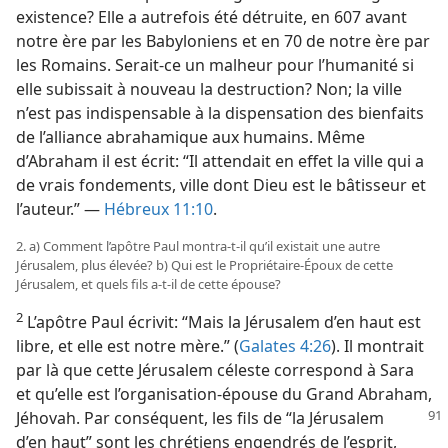
existence? Elle a autrefois été détruite, en 607 avant
notre ère par les Babyloniens et en 70 de notre ère par
les Romains. Serait-​ce un malheur pour l’humanité si
elle subissait à nouveau la destruction? Non; la ville
n’est pas indispensable à la dispensation des bienfaits
de l’alliance abrahamique aux humains. Même
d’Abraham il est écrit: “Il attendait en effet la ville qui a
de vrais fondements, ville dont Dieu est le bâtisseur et
l’auteur.” —
Hébreux 11:10
.
2. a) Comment l’apôtre Paul montra-​t-​il qu’il existait une autre
Jérusalem, plus élevée? b) Qui est le Propriétaire-Époux de cette
Jérusalem, et quels fils a-​t-​il de cette épouse?
2
L’apôtre Paul écrivit: “Mais la Jérusalem d’en haut est
libre, et elle est notre mère.” (
Galates 4:26
). Il montrait
par là que cette Jérusalem céleste correspond à Sara
et qu’elle est l’organisation-épouse du Grand Abraham,
Jéhovah. Par
conséquent, les fils de “la Jérusalem
d’en haut” sont les chrétiens engendrés de l’esprit,