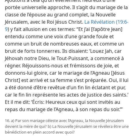
portée universelle approche. Il s’agit du mariage de la
classe de l’épouse au grand complet, la Nouvelle
Jérusalem, avec le Roi Jésus Christ.
La Révélation (19:6-
9
) y fait allusion en ces termes: “Et j’ai [l’apôtre Jean]
entendu comme une voix d’une grande foule et
comme un bruit de nombreuses eaux, et comme un
bruit de forts tonnerres. Ils disaient: ‘Louez Jah, car
Jéhovah notre Dieu, le Tout-Puissant, a commencé à
régner. Réjouissons-​nous et frémissons de joie, et
donnons-​lui gloire, car le mariage de l’Agneau [Jésus
Christ] est arrivé et sa femme s’est préparée. Oui, il lui
a été donné d’être revêtue d’un fin lin éclatant et pur,
car le fin lin représente les actes de justice des saints.’
Et il me dit: ‘Écris: Heureux ceux qui sont invités au
repas du mariage de l’Agneau, à son repas du soir.’”
16. a) Par son mariage céleste avec l’Agneau, la Nouvelle Jérusalem
devient la mère de qui? b) La Nouvelle Jérusalem se révélera être une
bénédiction en plein accord avec quoi?