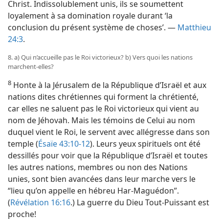
Christ. Indissolublement unis, ils se soumettent
loyalement à sa domination royale durant ‘la
conclusion du présent système de choses’. —
Matthieu
24:3
.
8. a) Qui n’accueille pas le Roi victorieux? b) Vers quoi les nations
marchent-​elles?
8
Honte à la Jérusalem de la République d’Israël et aux
nations dites chrétiennes qui forment la chrétienté,
car elles ne saluent pas le Roi victorieux qui vient au
nom de Jéhovah. Mais les témoins de Celui au nom
duquel vient le Roi, le servent avec allégresse dans son
temple (
Ésaïe 43:10-12
). Leurs yeux spirituels ont été
dessillés pour voir que la République d’Israël et toutes
les autres nations, membres ou non des Nations
unies, sont bien avancées dans leur marche vers le
“lieu qu’on appelle en hébreu Har-Maguédon”.
(
Révélation 16:16
.) La guerre du Dieu Tout-Puissant est
proche!