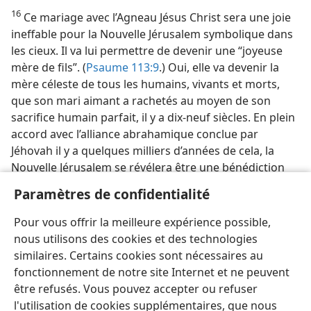
16
Ce mariage avec l’Agneau Jésus Christ sera une joie
ineffable pour la Nouvelle Jérusalem symbolique dans
les cieux. Il va lui permettre de devenir une “joyeuse
mère de fils”. (
Psaume 113:9
.) Oui, elle va devenir la
mère céleste de tous les humains, vivants et morts,
que son mari aimant a rachetés au moyen de son
sacrifice humain parfait, il y a dix-neuf siècles. En plein
accord avec l’alliance abrahamique conclue par
Jéhovah il y a quelques milliers d’années de cela, la
Nouvelle Jérusalem se révélera être une bénédiction
pour toutes les familles de la terre.
Paramètres de confidentialité
[Illustration, page 96]
Pour vous offrir la meilleure expérience possible,
nous utilisons des cookies et des technologies
Dans le nouveau système de choses, la Nouvelle
similaires. Certains cookies sont nécessaires au
Jérusalem bénira toute l’humanité.
fonctionnement de notre site Internet et ne peuvent
être refusés. Vous pouvez accepter ou refuser
l'utilisation de cookies supplémentaires, que nous