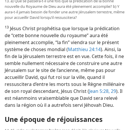
13. a) Que se passera-​t-​il une fois que la prédication de la bonne
nouvelle du Royaume de Dieu aura été pleinement accomplie? b) Y
aura-​t-​il jamais besoin de fonder une autre Jérusalem terrestre, même
pour accueillir David lorsqu’il ressuscitera?
13
Jésus Christ prophétisa que lorsque la prédication
de “cette bonne nouvelle du royaume” aura été
pleinement accomplie, “la fin” viendra sur le présent
système de choses mondial (
Matthieu 24:14
). Ainsi, la
fin de la Jérusalem terrestre est en vue. Cette fois, il ne
semble nullement nécessaire de construire une autre
Jérusalem sur le site de l’ancienne, même pas pour
accueillir David, qui fut roi sur la ville, quand il
ressuscitera d’entre les morts sous le Règne millénaire
de son royal descendant, Jésus Christ (
Jean 5:28, 29
). Il
est néanmoins vraisemblable que David sera relevé
dans la région où il a autrefois servi Jéhovah Dieu.
Une époque de réjouissances