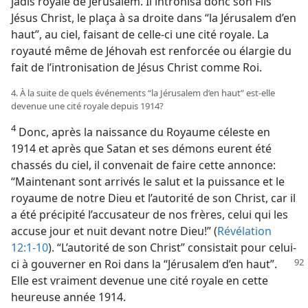
jadis royale de Jérusalem. Il intronisa donc son Fils
Jésus Christ, le plaça à sa droite dans “la Jérusalem d’en
haut”, au ciel, faisant de celle-ci une cité royale. La
royauté même de Jéhovah est renforcée ou élargie du
fait de l’intronisation de Jésus Christ comme Roi.
4. À la suite de quels événements “la Jérusalem d’en haut” est-​elle
devenue une cité royale depuis 1914?
4
Donc, après la naissance du Royaume céleste en
1914 et après que Satan et ses démons eurent été
chassés du ciel, il convenait de faire cette annonce:
“Maintenant sont arrivés le salut et la puissance et le
royaume de notre Dieu et l’autorité de son Christ, car il
a été précipité l’accusateur de nos frères, celui qui les
accuse jour et nuit devant notre Dieu!” (
Révélation
12:1-10
). “L’autorité de son Christ” consistait pour celui-
ci
à gouverner en Roi dans la “Jérusalem d’en haut”.
Elle est vraiment devenue une cité royale en cette
heureuse année 1914.