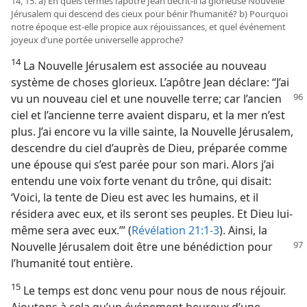
14, 15. a) En quels termes l’apôtre Jean décrit-​il la glorieuse Nouvelle
Jérusalem qui descend des cieux pour bénir l’humanité? b) Pourquoi
notre époque est-​elle propice aux réjouissances, et quel événement
joyeux d’une portée universelle approche?
14
La Nouvelle Jérusalem est associée au nouveau
système de choses glorieux. L’apôtre Jean déclare: “J’ai
vu un nouveau ciel et une nouvelle
terre; car l’ancien
ciel et l’ancienne terre avaient disparu, et la mer n’est
plus. J’ai encore vu la ville sainte, la Nouvelle Jérusalem,
descendre du ciel d’auprès de Dieu, préparée comme
une épouse qui s’est parée pour son mari. Alors j’ai
entendu une voix forte venant du trône, qui disait:
‘Voici, la tente de Dieu est avec les humains, et il
résidera avec eux, et ils seront ses peuples. Et Dieu lui-​
même sera avec eux.’” (
Révélation 21:1-3
). Ainsi, la
Nouvelle Jérusalem
doit être une bénédiction pour
l’humanité tout entière.
15
Le temps est donc venu pour nous de nous réjouir.
Ajoutons à cela qu’un événement heureux d’une