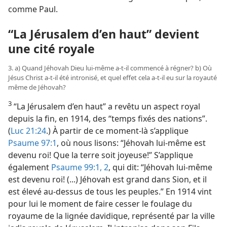
comme Paul.
“La Jérusalem d’en haut” devient
une cité royale
3. a) Quand Jéhovah Dieu lui-​même a-​t-​il commencé à régner? b) Où
Jésus Christ a-​t-​il été intronisé, et quel effet cela a-​t-​il eu sur la royauté
même de Jéhovah?
3
“La Jérusalem d’en haut” a revêtu un aspect royal
depuis la fin, en 1914, des “temps fixés des nations”.
(
Luc 21:24
.) À partir de ce moment-​là s’applique
Psaume 97:1
, où nous lisons: “Jéhovah lui-​même est
devenu roi! Que la terre soit joyeuse!” S’applique
également
Psaume 99:1, 2
, qui dit: “Jéhovah lui-​même
est devenu roi! (...) Jéhovah est grand dans Sion, et il
est élevé au-dessus de tous les peuples.” En 1914 vint
pour lui le moment de faire cesser le foulage du
royaume de la lignée davidique, représenté par la ville