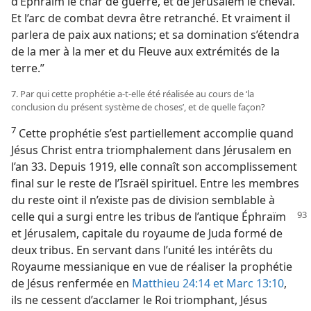
d’Éphraïm le char de guerre, et de Jérusalem le cheval.
Et l’arc de combat devra être retranché. Et vraiment il
parlera de paix aux nations; et sa domination s’étendra
de la mer à la mer et du Fleuve aux extrémités de la
terre.”
7. Par qui cette prophétie a-​t-​elle été réalisée au cours de ‘la
conclusion du présent système de choses’, et de quelle façon?
7
Cette prophétie s’est partiellement accomplie quand
Jésus Christ entra triomphalement dans Jérusalem en
l’an 33. Depuis 1919, elle connaît son accomplissement
final sur le reste de l’Israël spirituel. Entre les membres
du reste oint il n’existe pas de division semblable à
celle qui a surgi entre les tribus de l’antique Éphraïm
et Jérusalem, capitale du royaume de Juda formé de
deux tribus. En servant dans l’unité les intérêts du
Royaume messianique en vue de réaliser la prophétie
de Jésus renfermée en
Matthieu 24:14 et
Marc 13:10
,
ils ne cessent d’acclamer le Roi triomphant, Jésus