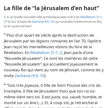
La fille de “la Jérusalem d’en haut”
5, 6. a) Quelle nouvelle ville symbolique Jean voit-​il en
Révélation 21:1,
2
? b) Sur la base de
Zacharie 9:9, 10
, qui souhaite la bienvenue au Roi,
et en quels termes?
5
Plus d’un quart de siècle après la destruction de
Jérusalem par les légions romaines en l’an 70, l’apôtre
Jean reçut les merveilleuses visions du livre de la
Révélation. En
Révélation 21:1, 2
, Jean parle d’une
“Nouvelle Jérusalem”. Ce sont les membres de cette
“Nouvelle Jérusalem” qui accueillent joyeusement le
nouveau Roi qui vient au nom de Jéhovah, comme les y
invite
Zacharie (9:9, 10
):
6
“Sois très joyeuse, ô fille de Sion! Pousse des cris de
triomphe, ô fille de Jérusalem! Voici que ton roi lui-​
même vient vers toi. Il est juste, oui, sauvé; humble, et
monté sur un âne (...). Et, à coup sûr, je retrancherai