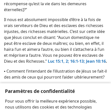
récompense qu’est la vie dans les demeures
éternelles]?”
Il nous est absolument impossible d’être à la fois de
vrais serviteurs de Dieu et des esclaves des richesses
injustes, des richesses matérielles. C’est sur cette idée
que Jésus conclut en disant: “Aucun domestique ne
peut être esclave de deux maîtres; ou bien, en effet, il
haïra l’un et aimera l’autre, ou bien il s’attachera à l’un
et méprisera l’autre. Vous ne pouvez être esclaves de
Dieu et des Richesses.”
Luc 15:1, 2;
16:1-13;
Jean 10:16
.
▪ Comment l’intendant de l’illustration de Jésus se fait-​il
des amis de ceux qui pourront l’aider ultérieurement?
▪ Que sont les “richesses injustes”, et comment
Paramètres de confidentialité
pouvons-​nous les utiliser pour nous faire des amis?
Pour vous offrir la meilleure expérience possible,
▪ Qui peut nous recevoir dans “les demeures
nous utilisons des cookies et des technologies
éternelles”, et de quelles demeures s’agit-​il?