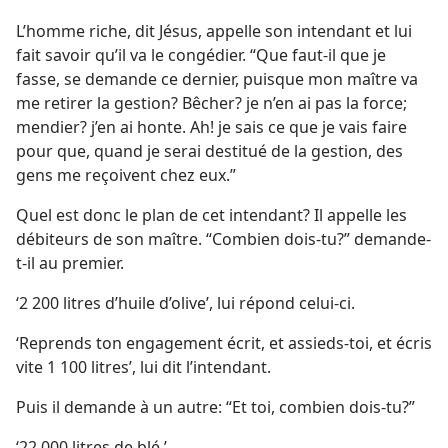
La Tour de Garde annonce le Royaume de Jéhovah 1956
L’homme riche, dit Jésus, appelle son intendant et lui
fait savoir qu’il va le congédier. “Que faut-​il que je
La Tour de Garde annonce le Royaume de Jéhovah (étude) 2017
fasse, se demande ce dernier, puisque mon maître va
me retirer la gestion? Bêcher? je n’en ai pas la force;
mendier? j’en ai honte. Ah! je sais ce que je vais faire
pour que, quand je serai destitué de la gestion, des
gens me reçoivent chez eux.”
Quel est donc le plan de cet intendant? Il appelle les
débiteurs de son maître. “Combien dois-​tu?” demande-​
t-​il au premier.
‘2 200 litres d’huile d’olive’, lui répond celui-ci.
‘Reprends ton engagement écrit, et assieds-​toi, et écris
vite 1 100 litres’, lui dit l’intendant.
Puis il demande à un autre: “Et toi, combien dois-​tu?”
‘22 000 litres de blé.’