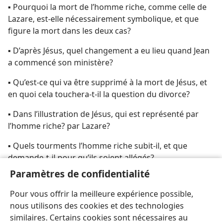
▪ Pourquoi la mort de l’homme riche, comme celle de
Lazare, est-​elle nécessairement symbolique, et que
figure la mort dans les deux cas?
▪ D’après Jésus, quel changement a eu lieu quand Jean
a commencé son ministère?
▪ Qu’est-​ce qui va être supprimé à la mort de Jésus, et
en quoi cela touchera-​t-​il la question du divorce?
▪ Dans l’illustration de Jésus, qui est représenté par
l’homme riche? par Lazare?
▪ Quels tourments l’homme riche subit-​il, et que
demande-​t-​il pour qu’ils soient allégés?
Paramètres de confidentialité
▪ Que symbolise le “grand gouffre”?
Pour vous offrir la meilleure expérience possible,
▪ Qui est le vrai père de l’homme riche, et qui sont ses
nous utilisons des cookies et des technologies
cinq frères?
similaires. Certains cookies sont nécessaires au