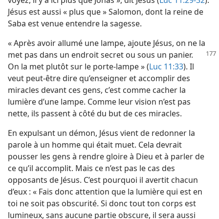
voyez, il y a ici plus que Jonas », dit Jésus (
Luc 11:29-32
).
Jésus est aussi « plus que » Salomon, dont la reine de
Saba est venue entendre la sagesse.
« Après avoir allumé une lampe, ajoute Jésus, on ne la
met pas dans un endroit secret ou sous
un panier.
On la met plutôt sur le porte-lampe » (
Luc 11:33
). Il
veut peut-être dire qu’enseigner et accomplir des
miracles devant ces gens, c’est comme cacher la
lumière d’une lampe. Comme leur vision n’est pas
nette, ils passent à côté du but de ces miracles.
En expulsant un démon, Jésus vient de redonner la
parole à un homme qui était muet. Cela devrait
pousser les gens à rendre gloire à Dieu et à parler de
ce qu’il accomplit. Mais ce n’est pas le cas des
opposants de Jésus. C’est pourquoi il avertit chacun
d’eux : « Fais donc attention que la lumière qui est en
toi ne soit pas obscurité. Si donc tout ton corps est
lumineux, sans aucune partie obscure, il sera aussi