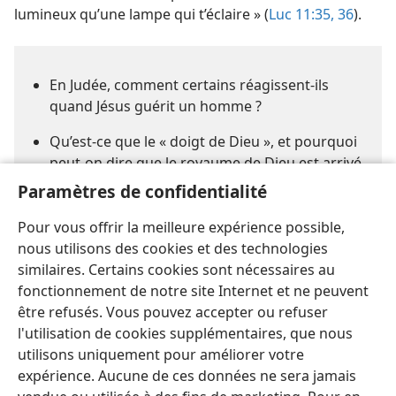
lumineux qu’une lampe qui t’éclaire » (
Luc 11:35, 36
).
En Judée, comment certains réagissent-​ils
quand Jésus guérit un homme ?
Qu’est-​ce que le « doigt de Dieu », et pourquoi
peut-​on dire que le royaume de Dieu est arrivé
jusqu’aux auditeurs de Jésus ?
Paramètres de confidentialité
Comment trouver le vrai bonheur ?
Pour vous offrir la meilleure expérience possible,
nous utilisons des cookies et des technologies
similaires. Certains cookies sont nécessaires au
fonctionnement de notre site Internet et ne peuvent
être refusés. Vous pouvez accepter ou refuser
l'utilisation de cookies supplémentaires, que nous
utilisons uniquement pour améliorer votre
Français
Partager
Préférences
expérience. Aucune de ces données ne sera jamais
Copyright
© 2026 Watch Tower Bible and Tract Society of Pennsylvania