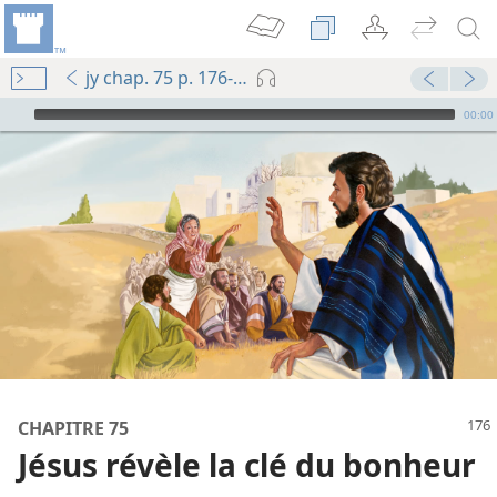
jy chap. 75 p. 176-p. 177 § 1
Audio Player
00:00
La Tour de Garde annonce le Royaume de Jéhovah 1988
 ses miracles ?
CHAPITRE 75
Jésus révèle la clé du bonheur
La Tour de Garde annonce le Royaume de Jéhovah 1987