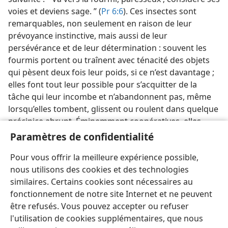
voies et deviens sage. ” (
Pr 6:6
). Ces insectes sont
remarquables, non seulement en raison de leur
prévoyance instinctive, mais aussi de leur
persévérance et de leur détermination : souvent les
fourmis portent ou traînent avec ténacité des objets
qui pèsent deux fois leur poids, si ce n’est davantage ;
elles font tout leur possible pour s’acquitter de la
tâche qui leur incombe et n’abandonnent pas, même
lorsqu’elles tombent, glissent ou roulent dans quelque
précipice abrupt. Éminemment coopératives, elles
tiennent leur nid très propre et se soucient de leurs
Paramètres de confidentialité
compagnes de travail, aidant parfois des congénères
Pour vous offrir la meilleure expérience possible,
blessées ou épuisées à rentrer à la fourmilière.
nous utilisons des cookies et des technologies
similaires. Certains cookies sont nécessaires au
fonctionnement de notre site Internet et ne peuvent
être refusés. Vous pouvez accepter ou refuser
l'utilisation de cookies supplémentaires, que nous
Français
Partager
Préférences