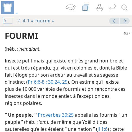
it-1 « Fourmi »
FOURMI
(héb. :
nemalah
).
Insecte petit mais qui existe en très grand nombre et
qui est très répandu, qui vit en colonies et dont la Bible
fait l’éloge pour son ardeur au travail et sa sagesse
d’instinct (
Pr 6:6-8 ;
30:24, 25
). On estime qu’il existe
le
plus de 10 000 variétés de fourmis et on rencontre ces
insectes dans le monde entier, à l’exception des
régions polaires.
“ Un peuple. ”
Proverbes 30:25
appelle les fourmis “ un
peuple ” (héb. :
ʽam
), de même que Yoël dit des
sauterelles qu’elles étaient “ une nation ” (
Jl 1:6
) ; cette