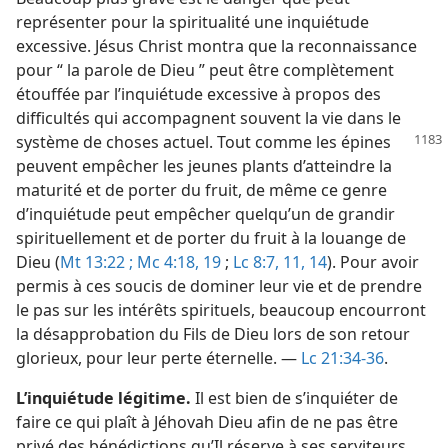
représenter pour la spiritualité une inquiétude
excessive. Jésus Christ montra que la reconnaissance
pour “ la parole de Dieu ” peut être complètement
étouffée par l’inquiétude excessive à propos des
difficultés qui accompagnent souvent la vie dans le
système de choses actuel. Tout comme les épines
peuvent empêcher les jeunes plants d’atteindre la
maturité et de porter du fruit, de même ce genre
d’inquiétude peut empêcher quelqu’un de grandir
spirituellement et de porter du fruit à la louange de
Dieu (
Mt 13:22 ;
Mc 4:18, 19
;
Lc 8:7,
11,
14
). Pour avoir
permis à ces soucis de dominer leur vie et de prendre
le pas sur les intérêts spirituels, beaucoup encourront
la désapprobation du Fils de Dieu lors de son retour
glorieux, pour leur perte éternelle. —
Lc 21:34-36
.
L’inquiétude légitime.
Il est bien de s’inquiéter de
faire ce qui plaît à Jéhovah Dieu afin de ne pas être
privé des bénédictions qu’Il réserve à ses serviteurs