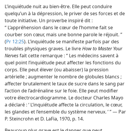
L’inquiétude nuit au bien-être. Elle peut conduire
quelqu’un à la dépression, le priver de ses forces et de
toute initiative. Un proverbe inspiré dit :
“ L’appréhension dans le cœur de l’homme fait se
courber son cœur, mais une bonne parole le réjouit. ”
(
Pr 12:25
). L’inquiétude se manifeste parfois par des
troubles physiques graves. Le livre
How to Master Your
Nerves
fait cette remarque : “ Les médecins savent à
quel point l’inquiétude peut affecter les fonctions du
corps. Elle peut élever (ou abaisser) la pression
artérielle ; augmenter le nombre de globules blancs ;
affecter brutalement le taux de sucre dans le sang par
l’action de l’adrénaline sur le foie. Elle peut modifier
votre électrocardiogramme. Le docteur Charles Mayo
a déclaré : ‘ L’inquiétude affecte la circulation, le cœur,
les glandes et l’ensemble du système nerveux. ’ ” — Par
P. Steincrohn et D. LaFia, 1970, p. 14.
Beaucoup plus grave est le danger que peut