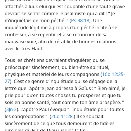
attachés à lui. Celui qui est coupable d’une faute grave
devrait se sentir comme le psalmiste qui a dit : “ Je
m’inquiétais de mon péché. ” (
Ps 38:18
). Une
inquiétude légitime à propos d’un péché incite à se
confesser, à se repentir et à se retourner de sa
mauvaise voie, afin de rétablir de bonnes relations
avec le Très-Haut.
Tous les chrétiens devraient s’inquiéter, ou se
préoccuper sincèrement, du bien-être spirituel,
physique et matériel de leurs compagnons (
1Co 12:25-
27
). C’est ce genre d’inquiétude qui se dégage de la
lettre que l’apôtre Jean adressa à Gaïus : “ Bien-aimé, je
prie pour qu’en toutes choses tu prospères et que tu
sois en bonne santé, tout comme ton âme prospère. ”
(
3Jn 2
). L’apôtre Paul évoqua “ l’inquiétude pour toutes
les congrégations ”. (
2Co 11:28
.) Il se souciait
sincèrement de ce que tous demeurent de fidèles
disciples du Fils de Dieu jusqu’à la fin.