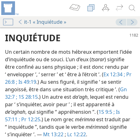
it-1 « Inquiétude »
INQUIÉTUDE
Un certain nombre de mots hébreux emportent l’idée
d’inquiétude ou de souci. L’un d’eux (
tsarar
) signifie
être confiné au sens physique ; il est donc rendu par
‘ envelopper ’, ‘ serrer ’ et ‘ être à l’étroit ’. (
Ex 12:34 ;
Pr
26:8 ;
Is 49:19
.) Au sens figuré, il signifie ‘ se sentir
angoissé, être dans une situation très critique ’. (
Gn
32:7 ;
1S 28:15
.) Un autre est
daʼagh
, lequel est rendu
ah
par ‘ s’inquiéter, avoir peur ’ ; il est apparenté à
La Tour de Garde annonce le Royaume de Jéhovah (français facile) 2016
deʼaghah
, qui signifie “ appréhension ”. (
1S 9:5 ;
Is
ah
57:11 ;
Pr 12:25
.) Le nom grec
mérimna
est traduit par
La Tour de Garde annonce le Royaume de Jéhovah (étude) 2016
“ inquiétude ”, tandis que le verbe
mérimnaô
signifie
votre inquiétude
‘ s’inquiéter ’. —
Mt 13:22
;
Lc 12:22
.
La Tour de Garde annonce le Royaume de Jéhovah 1994