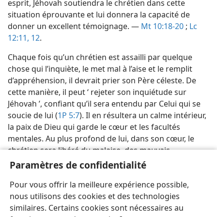
esprit, Jéhovah soutiendra le chrétien dans cette
situation éprouvante et lui donnera la capacité de
donner un excellent témoignage. —
Mt 10:18-20
;
Lc
12:11, 12
.
Chaque fois qu’un chrétien est assailli par quelque
chose qui l’inquiète, le met mal à l’aise et le remplit
d’appréhension, il devrait prier son Père céleste. De
cette manière, il peut ‘ rejeter son inquiétude sur
Jéhovah ’, confiant qu’il sera entendu par Celui qui se
soucie de lui (
1P 5:7
). Il en résultera un calme intérieur,
la paix de Dieu qui garde le cœur et les facultés
mentales. Au plus profond de lui, dans son cœur, le
chrétien sera libéré du malaise, des mauvais
pressentiments et de l’affolement ; son esprit ne sera
Paramètres de confidentialité
pas perturbé par la confusion et les tourments qui
Pour vous offrir la meilleure expérience possible,
viennent de l’inquiétude. —
Php 4:6, 7
.
nous utilisons des cookies et des technologies
similaires. Certains cookies sont nécessaires au