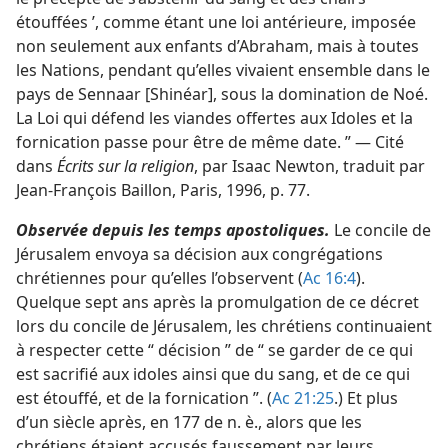
étouffées ’, comme étant une loi antérieure, imposée
non seulement aux enfants d’Abraham, mais à toutes
les Nations, pendant qu’elles vivaient ensemble dans le
pays de Sennaar [Shinéar], sous la domination de Noé.
La Loi qui défend les viandes offertes aux Idoles et la
fornication passe pour être de même date. ” — Cité
dans
Écrits sur la religion
, par Isaac Newton, traduit par
Jean-François Baillon, Paris, 1996, p. 77.
Observée depuis les temps apostoliques.
Le concile de
Jérusalem envoya sa décision aux congrégations
chrétiennes pour qu’elles l’observent (
Ac 16:4
).
Quelque sept ans après la promulgation de ce décret
lors du concile de Jérusalem, les chrétiens continuaient
à respecter cette “ décision ” de “ se garder de ce qui
est sacrifié aux idoles ainsi que du sang, et de ce qui
est étouffé, et de la fornication ”. (
Ac 21:25
.) Et plus
d’un siècle après, en 177 de n. è., alors que les
chrétiens étaient accusés faussement par leurs