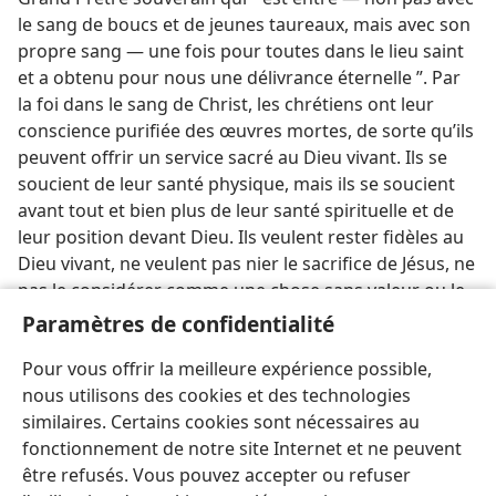
le sang de boucs et de jeunes taureaux, mais avec son
propre sang — une fois pour toutes dans le lieu saint
et a obtenu pour nous une délivrance éternelle ”. Par
la foi dans le sang de Christ, les chrétiens ont leur
conscience purifiée des œuvres mortes, de sorte qu’ils
peuvent offrir un service sacré au Dieu vivant. Ils se
soucient de leur santé physique, mais ils se soucient
avant tout et bien plus de leur santé spirituelle et de
leur position devant Dieu. Ils veulent rester fidèles au
Dieu vivant, ne veulent pas nier le sacrifice de Jésus, ne
pas le considérer comme une chose sans valeur ou le
piétiner. En effet, ce qu’ils poursuivent, ce n’est pas la
Paramètres de confidentialité
vie qui est éphémère, mais la vie éternelle. —
Hé 9:12,
Pour vous offrir la meilleure expérience possible,
14, 15 ;
10:28, 29
.
nous utilisons des cookies et des technologies
similaires. Certains cookies sont nécessaires au
fonctionnement de notre site Internet et ne peuvent
être refusés. Vous pouvez accepter ou refuser