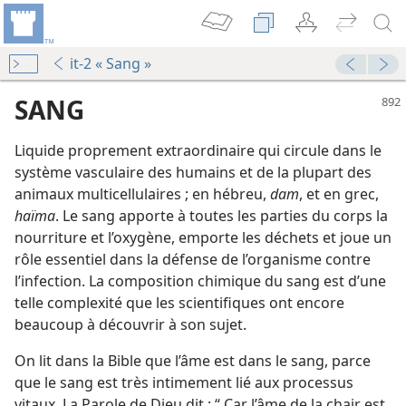
it-2 « Sang »
SANG
Liquide proprement extraordinaire qui circule dans le
système vasculaire des humains et de la plupart des
animaux multicellulaires ; en hébreu,
dam
, et en grec,
haïma
. Le sang apporte à toutes les parties du corps la
nourriture et l’oxygène, emporte les déchets et joue un
rôle essentiel dans la défense de l’organisme contre
le
l’infection. La composition chimique du sang est d’une
eur
telle complexité que les scientifiques ont encore
La Tour de Garde annonce le Royaume de Jéhovah 2004
beaucoup à découvrir à son sujet.
 la sainteté du sang
La Tour de Garde annonce le Royaume de Jéhovah 1960
On lit dans la Bible que l’âme est dans le sang, parce
que le sang est très intimement lié aux processus
La Tour de Garde annonce le Royaume de Jéhovah 1962
vitaux. La Parole de Dieu dit : “ Car l’âme de la chair est