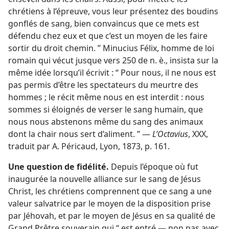
chrétiens à l’épreuve, vous leur présentez des boudins
gonflés de sang, bien convaincus que ce mets est
défendu chez eux et que c’est un moyen de les faire
sortir du droit chemin. ” Minucius Félix, homme de loi
romain qui vécut jusque vers 250 de n. è., insista sur la
même idée lorsqu’il écrivit : “ Pour nous, il ne nous est
pas permis d’être les spectateurs du meurtre des
hommes ; le récit même nous en est interdit : nous
sommes si éloignés de verser le sang humain, que
nous nous abstenons même du sang des animaux
dont la chair nous sert d’aliment. ” —
L’Octavius
, XXX,
traduit par A. Péricaud, Lyon, 1873, p. 161.
Une question de fidélité.
Depuis l’époque où fut
inaugurée la nouvelle alliance sur le sang de Jésus
Christ, les chrétiens comprennent que ce sang a une
valeur salvatrice par le moyen de la disposition prise
par Jéhovah, et par le moyen de Jésus en sa qualité de
Grand Prêtre souverain qui “ est entré — non pas avec