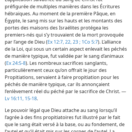
préfigurée de multiples manières dans les Écritures
hébraïques. Au moment de la première Pâque, en
Égypte, le sang mis sur les hauts et les montants des
portes des maisons des Israélites protégea les
premiers-nés qui s’y trouvaient de la mort provoquée
par l’ange de Dieu (
Ex 12:7,
22, 23 ;
1Co 5:7
). L’alliance
de la Loi, qui sous un certain aspect enlevait les péchés
de manière typique, fut validée par le sang d’animaux
(
Ex 24:5-8
). Les nombreux sacrifices sanglants,
particulièrement ceux qu’on offrait le jour des
Propitiations, servaient à faire propitiation pour les
péchés de manière typique, car ils annonçaient
l’enlèvement réel du péché par le sacrifice de Christ. —
Lv 16:11,
15-18
.
Le pouvoir légal que Dieu attache au sang lorsqu’il
l’agrée à des fins propitiatoires fut illustré par le fait
que le sang était versé à la base, ou au fondement, de
l’autel et qu’il était mis sur les cornes de l’autel. La