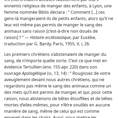
ennemis religieux de manger des enfants, à Lyon, une
femme nommée Biblis déclara : “ Comment [...] ces
gens-là mangeraient-ils de petits enfants, alors qu’il ne
leur est même pas permis de manger le sang des
animaux sans raison [c’est-à-dire non doués de
raison] ? ” —
Histoire ecclésiastique
, par Eusèbe,
traduction par G. Bardy, Paris, 1955, V,
, 26.
I
Les premiers chrétiens s’abstenaient de manger du
sang, de n’importe quelle sorte. C’est ce que met en
évidence Tertullien (env. 155-apr. 220) dans son
ouvrage
Apologétique
(
, 13, 14) : “ Rougissez de votre
IX
aveuglement devant nous autres chrétiens, qui ne
regardons pas même le sang des animaux comme un
des mets qu’il est permis de manger, et qui, pour cette
raison, nous abstenons de bêtes étouffées et de bêtes
mortes d’elles-mêmes, pour n’être souillés en aucune
manière de sang, même de celui qui est comme
enseveli dans les chairs. Aussi, pour mettre les