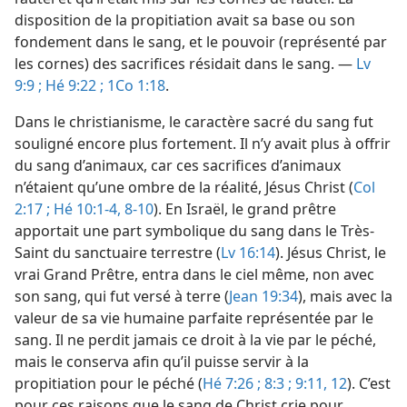
disposition de la propitiation avait sa base ou son
fondement dans le sang, et le pouvoir (représenté par
les cornes) des sacrifices résidait dans le sang. —
Lv
9:9 ;
Hé 9:22 ;
1Co 1:18
.
Dans le christianisme, le caractère sacré du sang fut
souligné encore plus fortement. Il n’y avait plus à offrir
du sang d’animaux, car ces sacrifices d’animaux
n’étaient qu’une ombre de la réalité, Jésus Christ (
Col
2:17 ;
Hé 10:1-4,
8-10
). En Israël, le grand prêtre
apportait une part symbolique du sang dans le Très-
Saint du sanctuaire terrestre (
Lv 16:14
). Jésus Christ, le
vrai Grand Prêtre, entra dans le ciel même, non avec
son sang, qui fut versé à terre (
Jean 19:34
), mais avec la
valeur de sa vie humaine parfaite représentée par le
sang. Il ne perdit jamais ce droit à la vie par le péché,
mais le conserva afin qu’il puisse servir à la
propitiation pour le péché (
Hé 7:26 ;
8:3 ;
9:11, 12
). C’est
pour ces raisons que le sang de Christ crie pour