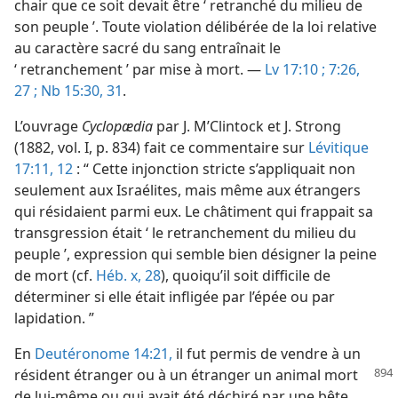
chair que ce soit devait être ‘ retranché du milieu de
son peuple ’. Toute violation délibérée de la loi relative
au caractère sacré du sang entraînait le
‘ retranchement ’ par mise à mort. —
Lv 17:10 ;
7:26,
27 ;
Nb 15:30, 31
.
L’ouvrage
Cyclopædia
par J. M’Clintock et J. Strong
(1882, vol. I, p. 834) fait ce commentaire sur
Lévitique
17:11, 12
: “ Cette injonction stricte s’appliquait non
seulement aux Israélites, mais même aux étrangers
qui résidaient parmi eux. Le châtiment qui frappait sa
transgression était ‘ le retranchement du milieu du
peuple ’, expression qui semble bien désigner la peine
de mort (cf.
Héb. x, 28
), quoiqu’il soit difficile de
déterminer si elle était infligée par l’épée ou par
lapidation. ”
En
Deutéronome 14:21,
il fut permis de vendre à un
résident étranger ou à un étranger un animal
mort
de lui-même ou qui avait été déchiré par une bête