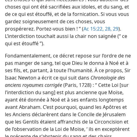
choses qui ont été sacrifiées aux idoles, et du sang, et
de ce qui est étouffé, et de la fornication. Si vous vous
gardez soigneusement de ces choses, vous
prospérerez. Portez-vous bien ! ” (
Ac 15:22,
28, 29
).
L’interdiction touchait aussi la chair non saignée (“ ce
qui est étouffé ”).
Fondamentalement, ce décret repose sur l’ordre de ne
pas manger de sang, tel que Dieu le donna à Noé et à
ses fils, et, partant, à toute l’humanité. À ce propos, Sir
Isaac Newton a écrit ce qui suit dans
Chronologie des
anciens royaumes corrigée
(Paris, 1728) : “ Cette Loi [sur
l’interdiction du sang] est plus ancienne que Moïse,
ayant été donnée à Noé et à ses enfants longtemps
avant Abraham. C’est pourquoi, quand les Apôtres et
les Anciens déclarèrent dans le Concile de Jérusalem
que les Gentils étaient affranchis de la Circoncision et
de l’observation de la Loi de Moïse, ‘ ils en exceptèrent
le précepte de s’abstenir du sang et des chairs