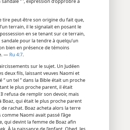
la sandale ” ’, expression d’opprobre à
 tire peut-être son origine du fait que,
 terrain, il le signalait en posant le
e possession en se tenant sur ce terrain,
a sandale pour la tendre à quelqu’un
à son bien en présence de témoins
le. —
Ru 4:7
.
aircissements sur le sujet. Un Judéen
s deux fils, laissant veuves Naomi et
“ un tel ” dans la Bible était un proche
ant le plus proche parent, il était
. Il refusa de remplir son devoir, mais
 Boaz, qui était le plus proche parent
t de rachat. Boaz acheta alors la terre
ais comme Naomi avait passé l’âge
uve, qui devint la femme de Boaz afin
ek. À la naissance de l’enfant, Obed, les