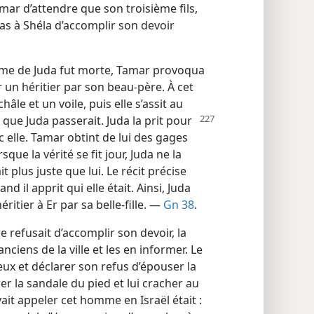
Tamar d’attendre que son troisième fils,
as à Shéla d’accomplir son devoir
me de Juda fut morte, Tamar provoqua
r un héritier par son beau-père. À cet
hâle et un voile, puis elle s’assit au
t que Juda passerait.
Juda la prit pour
 elle. Tamar obtint de lui des gages
que la vérité se fit jour, Juda ne la
 plus juste que lui. Le récit précise
nd il apprit qui elle était. Ainsi, Juda
tier à Er par sa belle-fille. —
Gn 38
.
e refusait d’accomplir son devoir, la
anciens de la ville et les en informer. Le
ux et déclarer son refus d’épouser la
irer la sandale du pied et lui cracher au
vait appeler cet homme en Israël était :