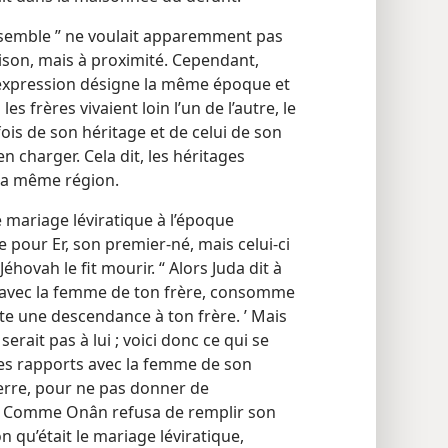
ensemble ” ne voulait apparemment pas
ison, mais à proximité. Cependant,
te expression désigne la même époque et
es frères vivaient loin l’un de l’autre, le
fois de son héritage et de celui de son
en charger. Cela dit, les héritages
 la même région.
 mariage léviratique à l’époque
 pour Er, son premier-né, mais celui-ci
hovah le fit mourir. “ Alors Juda dit à
rts avec la femme de ton frère, consomme
cite une descendance à ton frère. ’ Mais
rait pas à lui ; voici donc ce qui se
r des rapports avec la femme de son
 terre, pour ne pas donner de
. Comme Onân refusa de remplir son
n qu’était le mariage léviratique,