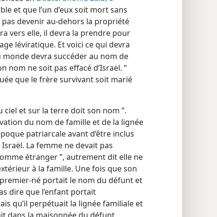
ble et que l’un d’eux soit mort sans
t pas devenir au-dehors la propriété
 vers elle, il devra la prendre pour
e léviratique. Et voici ce qui devra
a au monde devra succéder au nom de
on nom ne soit pas effacé d’Israël. ”
quée que le frère survivant soit marié
u ciel et sur la terre doit son nom ”.
ervation du nom de famille et de la lignée
l’époque patriarcale avant d’être inclus
c Israël. La femme ne devait pas
homme étranger ”, autrement dit elle ne
xtérieur à la famille. Une fois que son
 premier-né portait le nom du défunt et
s dire que l’enfant portait
qu’il perpétuait la lignée familiale et
it dans la maisonnée du défunt.