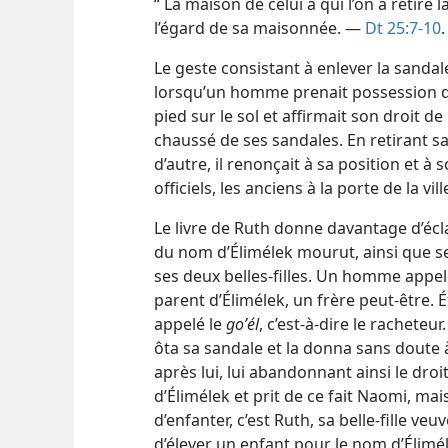
“ La maison de celui à qui l’on a retiré 
l’égard de sa maisonnée. —
Dt 25:7-10
.
Le geste consistant à enlever la sandale
lorsqu’un homme prenait possession d’un
pied sur le sol et affirmait son droit d
chaussé de ses sandales. En retirant s
d’autre, il renonçait à sa position et 
officiels, les anciens à la porte de la vil
Le livre de Ruth donne davantage d’écl
du nom d’Élimélek mourut, ainsi que se
ses deux belles-filles. Un homme appelé 
parent d’Élimélek, un frère peut-être. Ét
appelé le
goʼél
, c’est-à-dire le racheteur
ôta sa sandale et la donna sans doute à
après lui, lui abandonnant ainsi le droi
d’Élimélek et prit de ce fait Naomi, m
d’enfanter, c’est Ruth, sa belle-fille ve
d’élever un enfant pour le nom d’Élimél