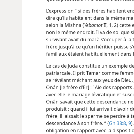
L’expression “ si des frères habitent 
dire qu’ils habitaient dans la même ma
selon la Mishna (
Yebamot
II, 1, 2) cet
non le même endroit. Il va de soi que si l
survivant avait du mal à s’occuper à la 
frère jusqu’à ce qu’un héritier puisse s’
familiaux étaient habituellement dans
Le cas de Juda constitue un exemple de
patriarcale. Il prit Tamar comme femme
se révélant méchant aux yeux de Dieu, Jé
Onân [le frère d’Er] : ‘ Aie des rappo
avec elle le mariage léviratique et sus
Onân savait que cette descendance ne se
produisit : quand il lui arrivait d’avoi
frère, il laissait le sperme se perdre à
descendance à son frère. ” (
Gn 38:8, 9
)
obligation en rapport avec la dispositio