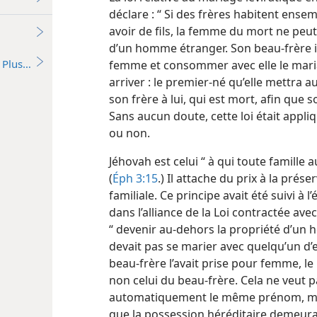
déclare : “ Si des frères habitent ensem
avoir de fils, la femme du mort ne peu
d’un homme étranger. Son beau-frère ira
Plus…
femme et consommer avec elle le mariag
arriver : le premier-né qu’elle mettr
son frère à lui, qui est mort, afin que s
Sans aucun doute, cette loi était appli
ou non.
Jéhovah est celui “ à qui toute famille a
(
Éph 3:15
.) Il attache du prix à la prés
familiale. Ce principe avait été suivi à 
dans l’alliance de la Loi contractée ave
“ devenir au-dehors la propriété d’un 
devait pas se marier avec quelqu’un d’e
beau-frère l’avait prise pour femme, le
non celui du beau-frère. Cela ne veut pa
automatiquement le même prénom, mais 
que la possession héréditaire demeura