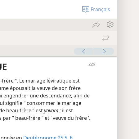
Français
UE
u-frère ”. Le mariage léviratique est
me épousait la veuve de son frère
 lui engendrer une descendance, afin de
ui signifie “ consommer le mariage
 de beau-frère ” est
yavam
; il est
ar “ beau-frère ” et ‘ veuve du frère ’.
énoncée en
Deutéronome 25:5, 6