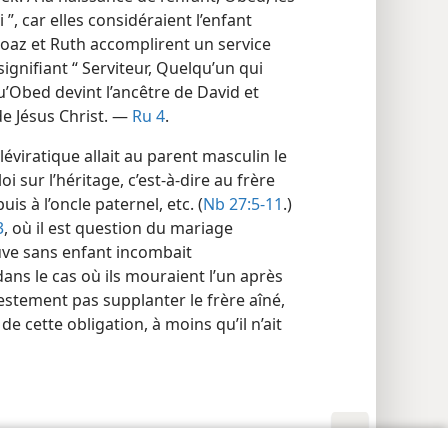
 ”, car elles considéraient l’enfant
Boaz et Ruth accomplirent un service
ignifiant “ Serviteur, Quelqu’un qui
qu’Obed devint l’ancêtre de David et
de Jésus Christ. —
Ru 4
.
léviratique allait au parent masculin le
i sur l’héritage, c’est-à-dire au frère
is à l’oncle paternel, etc. (
Nb 27:5-11
.)
3
, où il est question du mariage
euve sans enfant incombait
ans le cas où ils mouraient l’un après
estement pas supplanter le frère aîné,
 de cette obligation, à moins qu’il n’ait