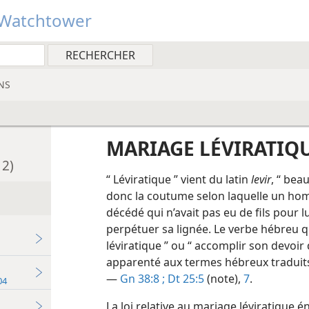
Watchtower
NS
MARIAGE LÉVIRATIQ
 2)
“ Léviratique ” vient du latin
levir
, “ bea
donc la coutume selon laquelle un hom
décédé qui n’avait pas eu de fils pour
perpétuer sa lignée. Le verbe hébreu q
léviratique ” ou “ accomplir son devoir
apparenté aux termes hébreux traduits p
—
Gn 38:8 ;
Dt 25:5
(note),
7
.
ume de Jéhovah 2004
La loi relative au mariage léviratique 