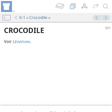
it-1 « Crocodile »
CROCODILE
Voir
L
.
ÉVIATHAN
le
le