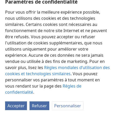
Paramètres de confidentialité
Pour vous offrir la meilleure expérience possible,
nous utilisons des cookies et des technologies
similaires. Certains cookies sont nécessaires au
fonctionnement de notre site Internet et ne peuvent
être refusés. Vous pouvez accepter ou refuser
l'utilisation de cookies supplémentaires, que nous
Français
Partager
Préférences
utilisons uniquement pour améliorer votre
Copyright
© 2026 Watch Tower Bible and Tract Society of Pennsylvania
expérience. Aucune de ces données ne sera jamais
Conditions d’utilisation
Règles de confidentialité
Paramètres de confidentialité
Se connecter
JW.ORG
vendue ou utilisée à des fins de marketing. Pour en
savoir plus, lisez les
Règles mondiales d’utilisation des
cookies et technologies similaires
. Vous pouvez
personnaliser vos paramètres à tout moment en
vous rendant sur la page des
Règles de
confidentialité
.
Accepter
Refuser
Personnaliser