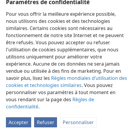
Paramètres de confidentialité
Pour vous offrir la meilleure expérience possible,
nous utilisons des cookies et des technologies
similaires. Certains cookies sont nécessaires au
fonctionnement de notre site Internet et ne peuvent
être refusés. Vous pouvez accepter ou refuser
l'utilisation de cookies supplémentaires, que nous
Français
Partager
Préférences
utilisons uniquement pour améliorer votre
Copyright
© 2026 Watch Tower Bible and Tract Society of Pennsylvania
expérience. Aucune de ces données ne sera jamais
Conditions d’utilisation
Règles de confidentialité
Paramètres de confidentialité
Se connecter
JW.ORG
vendue ou utilisée à des fins de marketing. Pour en
savoir plus, lisez les
Règles mondiales d’utilisation des
cookies et technologies similaires
. Vous pouvez
personnaliser vos paramètres à tout moment en
vous rendant sur la page des
Règles de
confidentialité
.
Accepter
Refuser
Personnaliser