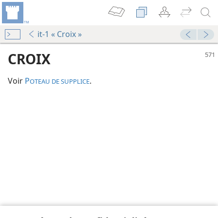
it-1 « Croix »
CROIX
Voir
P
.
OTEAU DE SUPPLICE
le
le
le