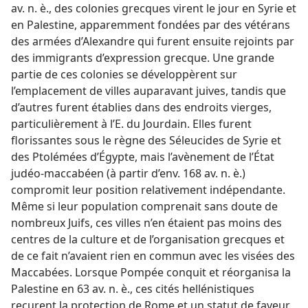
av. n. è., des colonies grecques virent le jour en Syrie et
en Palestine, apparemment fondées par des vétérans
des armées d’Alexandre qui furent ensuite rejoints par
des immigrants d’expression grecque. Une grande
partie de ces colonies se développèrent sur
l’emplacement de villes auparavant juives, tandis que
d’autres furent établies dans des endroits vierges,
particulièrement à l’E. du Jourdain. Elles furent
florissantes sous le règne des Séleucides de Syrie et
des Ptolémées d’Égypte, mais l’avènement de l’État
judéo-maccabéen (à partir d’env. 168 av. n. è.)
compromit leur position relativement indépendante.
Même si leur population comprenait sans doute de
nombreux Juifs, ces villes n’en étaient pas moins des
centres de la culture et de l’organisation grecques et
de ce fait n’avaient rien en commun avec les visées des
Maccabées. Lorsque Pompée conquit et réorganisa la
Palestine en 63 av. n. è., ces cités hellénistiques
reçurent la protection de Rome et un statut de faveur.