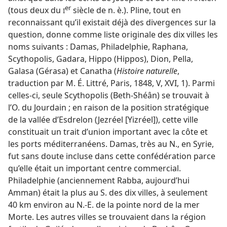
er
(tous deux du
siècle de n. è.). Pline, tout en
I
reconnaissant qu’il existait déjà des divergences sur la
question, donne comme liste originale des dix villes les
noms suivants : Damas, Philadelphie, Raphana,
Scythopolis, Gadara, Hippo (Hippos), Dion, Pella,
Galasa (Gérasa) et Canatha (
Histoire naturelle
,
traduction par M. É. Littré, Paris, 1848, V, XVI, 1). Parmi
celles-ci, seule Scythopolis (Beth-Shéân) se trouvait à
l’O. du Jourdain ; en raison de la position stratégique
de la vallée d’Esdrelon (Jezréel [Yizréel]), cette ville
constituait un trait d’union important avec la côte et
les ports méditerranéens. Damas, très au N., en Syrie,
fut sans doute incluse dans cette confédération parce
qu’elle était un important centre commercial.
Philadelphie (anciennement Rabba, aujourd’hui
Amman) était la plus au S. des dix villes, à seulement
40 km environ au N.-E. de la pointe nord de la mer
Morte. Les autres villes se trouvaient dans la région