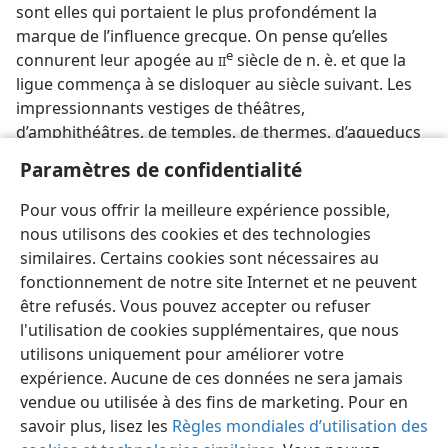
sont elles qui portaient le plus profondément la
marque de l’influence grecque. On pense qu’elles
e
connurent leur apogée au
siècle de n. è. et que la
II
ligue commença à se disloquer au siècle suivant. Les
impressionnants vestiges de théâtres,
d’amphithéâtres, de temples, de thermes, d’aqueducs
et d’autres constructions qui subsistent à Gérasa
Paramètres de confidentialité
(aujourd’hui Djérash) et dans d’autres villes,
témoignent de la forte influence grecque ainsi que de
Pour vous offrir la meilleure expérience possible,
la prospérité des villes de la Décapole.
nous utilisons des cookies et des technologies
similaires. Certains cookies sont nécessaires au
fonctionnement de notre site Internet et ne peuvent
être refusés. Vous pouvez accepter ou refuser
l'utilisation de cookies supplémentaires, que nous
Français
Partager
Préférences
utilisons uniquement pour améliorer votre
expérience. Aucune de ces données ne sera jamais
Copyright
© 2026 Watch Tower Bible and Tract Society of Pennsylvania
Conditions d’utilisation
Règles de confidentialité
vendue ou utilisée à des fins de marketing. Pour en
Paramètres de confidentialité
Se connecter
JW.ORG
savoir plus, lisez les
Règles mondiales d’utilisation des