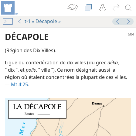
it-1 « Décapole »
DÉCAPOLE
(Région des Dix Villes).
Ligue ou confédération de dix villes (du grec
déka
,
“ dix ”, et
polis
, “ ville ”). Ce nom désignait aussi la
région où étaient concentrées la plupart de ces villes.
—
Mt 4:25
.
le
rent
La Tour de Garde annonce le Royaume de Jéhovah 1992
d’étude)