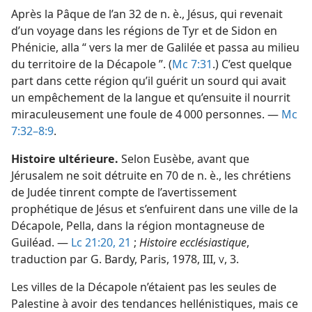
Après la Pâque de l’an 32 de n. è., Jésus, qui revenait
d’un voyage dans les régions de Tyr et de Sidon en
Phénicie, alla “ vers la mer de Galilée et passa au milieu
du territoire de la Décapole ”. (
Mc 7:31
.) C’est quelque
part dans cette région qu’il guérit un sourd qui avait
un empêchement de la langue et qu’ensuite il nourrit
miraculeusement une foule de 4 000 personnes. —
Mc
7:32–8:9
.
Histoire ultérieure.
Selon Eusèbe, avant que
Jérusalem ne soit détruite en 70 de n. è., les chrétiens
de Judée tinrent compte de l’avertissement
prophétique de Jésus et s’enfuirent dans une ville de la
Décapole, Pella, dans la région montagneuse de
Guiléad. —
Lc 21:20, 21
;
Histoire ecclésiastique
,
traduction par G. Bardy, Paris, 1978, III,
, 3.
V
Les villes de la Décapole n’étaient pas les seules de
Palestine à avoir des tendances hellénistiques, mais ce