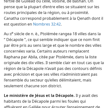
fertile de Guiléad ou celle, voisine, de Bashân. On
pense que la plupart d’entre elles se situaient sur les
routes principales de la région, ou à proximité.
Canatha correspond probablement à la Qenath dont il
est question en
Nombres 32:42
.
e
Au
siècle de n. è., Ptolémée rangea 18 villes dans la
II
“ Décapole ”, ce qui semble indiquer que ce nom finit
par être pris au sens large et que le nombre des villes
concernées varia. Certains auteurs remplacent
Raphana par Abila, citée par Ptolémée, dans la liste
originale des dix villes. Il semble clair en tout cas que la
région de la Décapole n’avait pas des contours définis
avec précision et que ses villes n’administraient pas
l’ensemble du secteur qu’elles délimitaient, mais
seulement chacune son district.
Le ministère de Jésus et la Décapole.
Il y avait des
habitants de la Décapole parmi les foules qui
affluèrent en Galilée pour écouter l’enseignement de