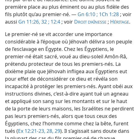
première place au plus éminent ou au plus fidèle des
fils plutôt qu’au premier-né. —
Gn 6:10 ;
1Ch 1:28
; voir
aussi
Gn 11:26,
32 ;
12:4
; voir
D
;
H
.
ROIT D’AÎNESSE
ÉRITAGE
Le premier-né se vit accorder une importance
considérable à l’époque où Jéhovah délivra son peuple
de l’esclavage en Égypte. Chez les Égyptiens, le
premier-né était sacré, voué au dieu-soleil Amôn-Râ,
prétendu protecteur de tous les premiers-nés. La
dixième plaie que Jéhovah infligea aux Égyptiens eut
pour effet de déconsidérer ce dieu et révéla son
incapacité à protéger les premiers-nés. Ayant obéi aux
instructions divines, c’est-à-dire ayant tué un agneau
et appliqué son sang sur les montants et sur le haut
de la porte de leurs maisons, les Israélites ne perdirent
pas leurs premiers-nés, alors que tous ceux des
Égyptiens, chez l’homme comme chez la bête, furent
tués (
Ex 12:21-23,
28, 29
). Il s’agissait sans doute dans
la plupart des cas du fils premier-né de chaque