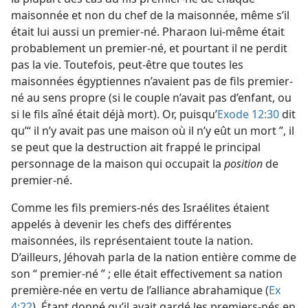
maisonnée et non du chef de la maisonnée, même s’il
était lui aussi un premier-né. Pharaon lui-même était
probablement un premier-né, et pourtant il ne perdit
pas la vie. Toutefois, peut-être que toutes les
maisonnées égyptiennes n’avaient pas de fils premier-
né au sens propre (si le couple n’avait pas d’enfant, ou
si le fils aîné était déjà mort). Or, puisqu’
Exode 12:30
dit
qu’“ il n’y avait pas une maison où il n’y eût un mort ”, il
se peut que la destruction ait frappé le principal
personnage de la maison qui occupait la
position
de
premier-né.
Comme les fils premiers-nés des Israélites étaient
appelés à devenir les chefs des différentes
maisonnées, ils représentaient toute la nation.
D’ailleurs, Jéhovah parla de la nation entière comme de
son “ premier-né ” ; elle était effectivement sa nation
première-née en vertu de l’alliance abrahamique (
Ex
4:22
). Étant donné qu’il avait gardé les premiers-nés en