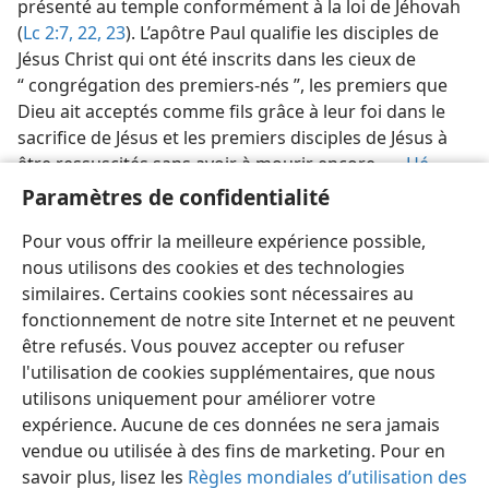
présenté au temple conformément à la loi de Jéhovah
(
Lc 2:7,
22, 23
). L’apôtre Paul qualifie les disciples de
Jésus Christ qui ont été inscrits dans les cieux de
“ congrégation des premiers-nés ”, les premiers que
Dieu ait acceptés comme fils grâce à leur foi dans le
sacrifice de Jésus et les premiers disciples de Jésus à
être ressuscités sans avoir à mourir encore. —
Hé
12:23
.
Paramètres de confidentialité
En
Job 18:13,
l’expression “ le premier-né de la mort ”
Pour vous offrir la meilleure expérience possible,
sert à qualifier la plus mortelle des maladies.
nous utilisons des cookies et des technologies
similaires. Certains cookies sont nécessaires au
fonctionnement de notre site Internet et ne peuvent
être refusés. Vous pouvez accepter ou refuser
l'utilisation de cookies supplémentaires, que nous
Français
Partager
Préférences
utilisons uniquement pour améliorer votre
expérience. Aucune de ces données ne sera jamais
Copyright
© 2026 Watch Tower Bible and Tract Society of Pennsylvania
Conditions d’utilisation
Règles de confidentialité
vendue ou utilisée à des fins de marketing. Pour en
Paramètres de confidentialité
Se connecter
JW.ORG
savoir plus, lisez les
Règles mondiales d’utilisation des