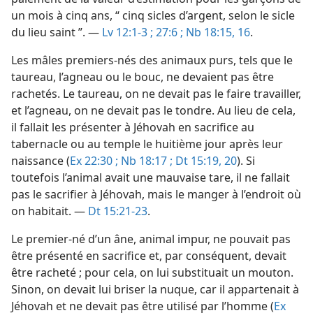
un mois à cinq ans, “ cinq sicles d’argent, selon le sicle
du lieu saint ”. —
Lv 12:1-3 ;
27:6 ;
Nb 18:15, 16
.
Les mâles premiers-nés des animaux purs, tels que le
taureau, l’agneau ou le bouc, ne devaient pas être
rachetés. Le taureau, on ne devait pas le faire travailler,
et l’agneau, on ne devait pas le tondre. Au lieu de cela,
il fallait les présenter à Jéhovah en sacrifice au
tabernacle ou au temple le huitième jour après leur
naissance (
Ex 22:30 ;
Nb 18:17 ;
Dt 15:19, 20
). Si
toutefois l’animal avait une mauvaise tare, il ne fallait
pas le sacrifier à Jéhovah, mais le manger à l’endroit où
on habitait. —
Dt 15:21-23
.
Le premier-né d’un âne, animal impur, ne pouvait pas
être présenté en sacrifice et, par conséquent, devait
être racheté ; pour cela, on lui substituait un mouton.
Sinon, on devait lui briser la nuque, car il appartenait à
Jéhovah et ne devait pas être utilisé par l’homme (
Ex