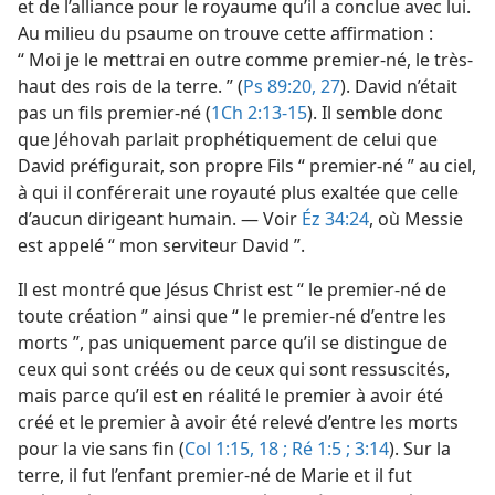
et de l’alliance pour le royaume qu’il a conclue avec lui.
Au milieu du psaume on trouve cette affirmation :
“ Moi je le mettrai en outre comme premier-né, le très-
haut des rois de la terre. ” (
Ps 89:20,
27
). David n’était
pas un fils premier-né (
1Ch 2:13-15
). Il semble donc
que Jéhovah parlait prophétiquement de celui que
David préfigurait, son propre Fils “ premier-né ” au ciel,
à qui il conférerait une royauté plus exaltée que celle
d’aucun dirigeant humain. — Voir
Éz 34:24
, où Messie
est appelé “ mon serviteur David ”.
Il est montré que Jésus Christ est “ le premier-né de
toute création ” ainsi que “ le premier-né d’entre les
morts ”, pas uniquement parce qu’il se distingue de
ceux qui sont créés ou de ceux qui sont ressuscités,
mais parce qu’il est en réalité le premier à avoir été
créé et le premier à avoir été relevé d’entre les morts
pour la vie sans fin (
Col 1:15,
18 ;
Ré 1:5 ;
3:14
). Sur la
terre, il fut l’enfant premier-né de Marie et il fut