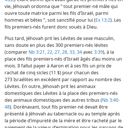
vie, Jéhovah ordonna que “ tout premier-né mâle qui
ouvre toute matrice parmi les fils d’Israël, parmi
hommes et bêtes ”, soit sanctifié pour lui (
Ex 13:2
). Les
fils premiers-nés furent donc voués à Dieu.
Plus tard, Jéhovah prit les Lévites de sexe masculin,
sans doute en plus des 300 premiers-nés lévites
(comparer
Nb 3:21, 22,
27, 28,
33, 34
avec
3:39
), à la
place des fils premiers-nés d’Israël âgés d’au moins un
mois. Il fallut payer à Aaron et à ses fils un prix de
rachat de cinq sicles (11 $) pour chacun des
273 Israélites en excédent par rapport au nombre des
Lévites. En outre, Jéhovah prit les animaux
domestiques des Lévites à la place des premiers-nés
des animaux domestiques des autres tribus (
Nb 3:40-
48
). Dorénavant, tout fils premier-né devait être
présenté à Jéhovah au tabernacle ou au temple après
la période d’impureté de la mère et être racheté par le
paiement de la valeur d’estimation pour les garçons de