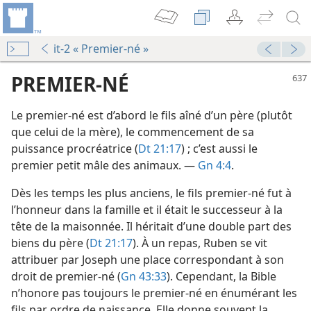
it-2 « Premier-né »
PREMIER-NÉ
Le premier-né est d’abord le fils aîné d’un père (plutôt
que celui de la mère), le commencement de sa
puissance procréatrice (
Dt 21:17
) ; c’est aussi le
premier petit mâle des animaux. —
Gn 4:4
.
Dès les temps les plus anciens, le fils premier-né fut à
le
l’honneur dans la famille et il était le successeur à la
tête de la maisonnée. Il héritait d’une double part des
biens du père (
Dt 21:17
). À un repas, Ruben se vit
attribuer par Joseph une place correspondant à son
La Tour de Garde annonce le Royaume de Jéhovah (étude) 2017
droit de premier-né (
Gn 43:33
). Cependant, la Bible
és
n’honore pas toujours le premier-né en énumérant les
La Tour de Garde annonce le Royaume de Jéhovah 1965
fils par ordre de naissance. Elle donne souvent la