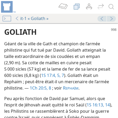
it-1 « Goliath »
GOLIATH
Géant de la ville de Gath et champion de l’armée
philistine qui fut tué par David. Goliath atteignait la
taille extraordinaire de six coudées et un empan
(2,90 m). Sa cotte de mailles en cuivre pesait
5 000 sicles (57 kg) et la lame de fer de sa lance pesait
600 sicles (6,8 kg) (
1S 17:4, 5,
7
). Goliath était un
le
Rephaïm ; peut-être était-il un mercenaire de l’armée
philistine. —
1Ch 20:5,
8
; voir
R
.
EPHAÏM
La Tour de Garde annonce le Royaume de Jéhovah 2006
Peu après l’onction de David par Samuel, alors que
l’esprit de Jéhovah avait quitté le roi Saül (
1S 16:13, 14
),
les Philistins se rassemblèrent à Soko pour la guerre
contre Israël, puis campèrent à Éphès-Dammim.