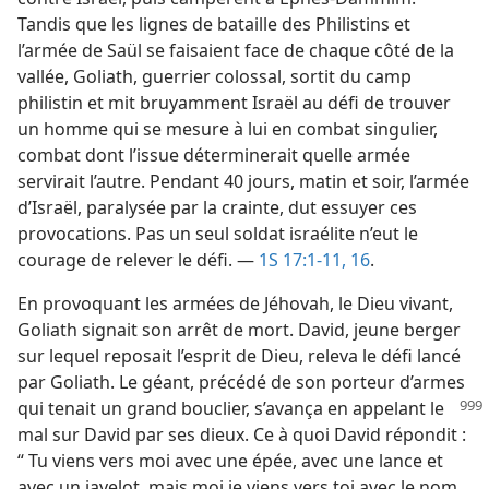
Tandis que les lignes de bataille des Philistins et
l’armée de Saül se faisaient face de chaque côté de la
vallée, Goliath, guerrier colossal, sortit du camp
philistin et mit bruyamment Israël au défi de trouver
un homme qui se mesure à lui en combat singulier,
combat dont l’issue déterminerait quelle armée
servirait l’autre. Pendant 40 jours, matin et soir, l’armée
d’Israël, paralysée par la crainte, dut essuyer ces
provocations. Pas un seul soldat israélite n’eut le
courage de relever le défi. —
1S 17:1-11,
16
.
En provoquant les armées de Jéhovah, le Dieu vivant,
Goliath signait son arrêt de mort. David, jeune berger
sur lequel reposait l’esprit de Dieu, releva le défi lancé
par Goliath. Le géant, précédé de son porteur d’armes
qui tenait un grand bouclier,
s’avança en appelant le
mal sur David par ses dieux. Ce à quoi David répondit :
“ Tu viens vers moi avec une épée, avec une lance et
avec un javelot, mais moi je viens vers toi avec le nom