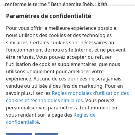
renferme le terme “ Bethléhémite [héb. :
béth
hallaḥmi
] ”, alors que seul le récit des Chroniques
Paramètres de confidentialité
contient le nom “ Lahmi [
ʼèth-Laḥmi
] ”, la majorité des
commentateurs pensent que c’est le résultat d’une
Pour vous offrir la meilleure expérience possible,
erreur de copiste. — Voir
L
;
Y
-O
.
AHMI
AARÉ
REGUIM
nous utilisons des cookies et des technologies
similaires. Certains cookies sont nécessaires au
fonctionnement de notre site Internet et ne peuvent
être refusés. Vous pouvez accepter ou refuser
l'utilisation de cookies supplémentaires, que nous
Français
Partager
Préférences
utilisons uniquement pour améliorer votre
expérience. Aucune de ces données ne sera jamais
Copyright
© 2026 Watch Tower Bible and Tract Society of Pennsylvania
Conditions d’utilisation
Règles de confidentialité
vendue ou utilisée à des fins de marketing. Pour en
Paramètres de confidentialité
Se connecter
JW.ORG
savoir plus, lisez les
Règles mondiales d’utilisation des
cookies et technologies similaires
. Vous pouvez
personnaliser vos paramètres à tout moment en
vous rendant sur la page des
Règles de
confidentialité
.