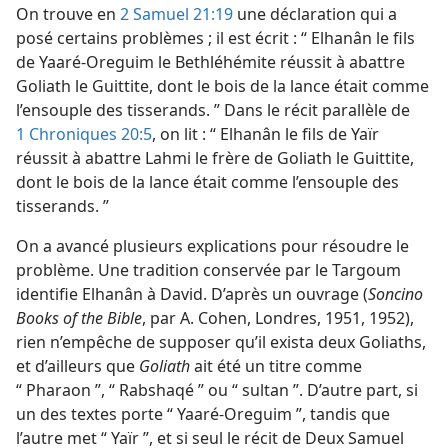
On trouve en
2 Samuel 21:19
une déclaration qui a
posé certains problèmes ; il est écrit : “ Elhanân le fils
de Yaaré-Oreguim le Bethléhémite réussit à abattre
Goliath le Guittite, dont le bois de la lance était comme
l’ensouple des tisserands. ” Dans le récit parallèle de
1 Chroniques 20:5
, on lit : “ Elhanân le fils de Yaïr
réussit à abattre Lahmi le frère de Goliath le Guittite,
dont le bois de la lance était comme l’ensouple des
tisserands. ”
On a avancé plusieurs explications pour résoudre le
problème. Une tradition conservée par le Targoum
identifie Elhanân à David. D’après un ouvrage (
Soncino
Books of the Bible
, par A. Cohen, Londres, 1951, 1952),
rien n’empêche de supposer qu’il exista deux Goliaths,
et d’ailleurs que
Goliath
ait été un titre comme
“ Pharaon ”, “ Rabshaqé ” ou “ sultan ”. D’autre part, si
un des textes porte “ Yaaré-Oreguim ”, tandis que
l’autre met “ Yaïr ”, et si seul le récit de Deux Samuel