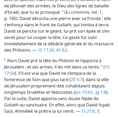
de Jéhovah des armées, le Dieu des lignes de bataille
d’Israël, que tu as provoqué. ” (I
, vol. 1,
LLUSTRATION
p. 745). David décocha une pierre avec sa fronde ; elle
s’enfonça dans le front de Goliath, qui tomba à terre.
David se pencha sur le géant, lui prit son épée et s’en
servit pour lui couper la tête. Ce geste fut suivi
immédiatement de la débâcle générale et du massacre
des Philistins. —
1S 17:26,
41-53
.
“ Alors David prit la tête du Philistin et l’apporta à
Jérusalem ; et ses armes, il les mit dans sa tente. ” (
1S
17:54
). S’il est vrai que David ne s’empara de la
forteresse de Sion que plus tard (
2S 5:7
), dans la ville
de Jérusalem proprement dite cohabitaient depuis
longtemps Israélites et Yebousites (
Jos 15:63 ;
Jg 1:8
).
Par la suite, David apporta sans doute l’épée de
Goliath au sanctuaire. En effet, alors que David fuyait
Saül, Ahimélek le prêtre la lui remit. —
1S 21:8, 9
.