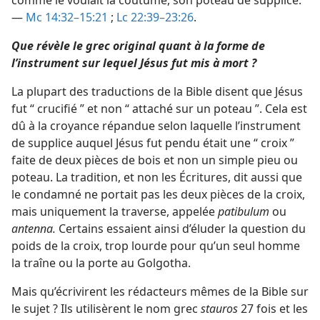
comme le voulait la coutume, son poteau de supplice.
—
Mc 14:32–15:21
;
Lc 22:39–23:26
.
Que révèle le grec original quant à la forme de
l’instrument sur lequel Jésus fut mis à mort ?
La plupart des traductions de la Bible disent que Jésus
fut “ crucifié ” et non “ attaché sur un poteau ”. Cela est
dû à la croyance répandue selon laquelle l’instrument
de supplice auquel Jésus fut pendu était une “ croix ”
faite de deux pièces de bois et non un simple pieu ou
poteau. La tradition, et non les Écritures, dit aussi que
le condamné ne portait pas les deux pièces de la croix,
mais uniquement la traverse, appelée
patibulum
ou
antenna.
Certains essaient ainsi d’éluder la question du
poids de la croix, trop lourde pour qu’un seul homme
la traîne ou la porte au Golgotha.
Mais qu’écrivirent les rédacteurs mêmes de la Bible sur
le sujet ? Ils utilisèrent le nom grec
stauros
27 fois et les