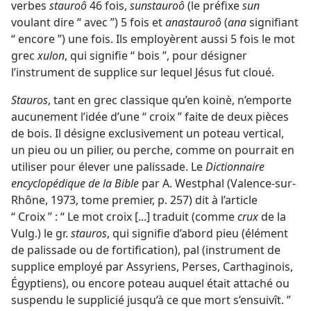
verbes
stauroô
46 fois,
sunstauroô
(le préfixe
sun
voulant dire “ avec ”) 5 fois et
anastauroô
(
ana
signifiant
“ encore ”) une fois. Ils employèrent aussi 5 fois le mot
grec
xulon
, qui signifie “ bois ”, pour désigner
l’instrument de supplice sur lequel Jésus fut cloué.
Stauros
, tant en grec classique qu’en koinè, n’emporte
aucunement l’idée d’une “ croix ” faite de deux pièces
de bois. Il désigne exclusivement un poteau vertical,
un pieu ou un pilier, ou perche, comme on pourrait en
utiliser pour élever une palissade. Le
Dictionnaire
encyclopédique de la Bible
par A. Westphal (Valence-sur-
Rhône, 1973, tome premier, p. 257) dit à l’article
“ Croix ” : “ Le mot croix [...] traduit (comme
crux
de la
Vulg.) le gr.
stauros
, qui signifie d’abord pieu (élément
de palissade ou de fortification), pal (instrument de
supplice employé par Assyriens, Perses, Carthaginois,
Égyptiens), ou encore poteau auquel était attaché ou
suspendu le supplicié jusqu’à ce que mort s’ensuivît. ”