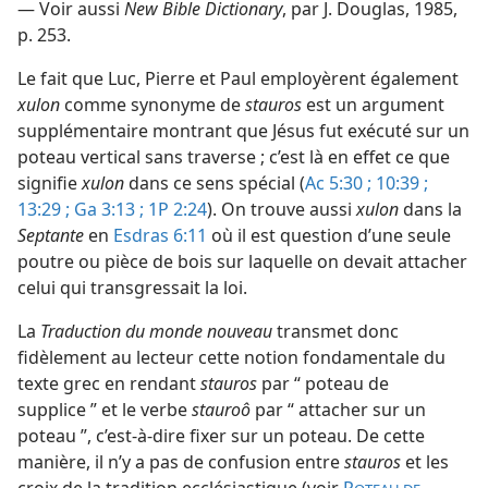
— Voir aussi
New Bible Dictionary
, par J. Douglas, 1985,
p. 253.
Le fait que Luc, Pierre et Paul employèrent également
xulon
comme synonyme de
stauros
est un argument
supplémentaire montrant que Jésus fut exécuté sur un
poteau vertical sans traverse ; c’est là en effet ce que
signifie
xulon
dans ce sens spécial (
Ac 5:30 ;
10:39 ;
13:29 ;
Ga 3:13 ;
1P 2:24
). On trouve aussi
xulon
dans la
Septante
en
Esdras 6:11
où il est question d’une seule
poutre ou pièce de bois sur laquelle on devait attacher
celui qui transgressait la loi.
La
Traduction du monde nouveau
transmet donc
fidèlement au lecteur cette notion fondamentale du
texte grec en rendant
stauros
par “ poteau de
supplice ” et le verbe
stauroô
par “ attacher sur un
poteau ”, c’est-à-dire fixer sur un poteau. De cette
manière, il n’y a pas de confusion entre
stauros
et les