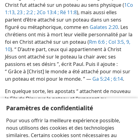
Christ fut attaché sur un poteau au sens physique (
1Co
1:13,
23 ;
2:2 ;
2Co 13:4 ;
Ré 11:8
), mais aussi elles
parlent d’être attaché sur un poteau dans un sens
figuré ou métaphorique, comme en
Galates 2:20
. Les
chrétiens ont mis à mort leur vieille personnalité par la
foi en Christ attaché sur un poteau (
Rm 6:6 ;
Col 3:5,
9,
10
). “ D’autre part, ceux qui appartiennent à Christ
Jésus ont attaché sur le poteau la chair avec ses
passions et ses désirs ”, écrit Paul. Puis il ajoute :
“ Grâce à [Christ] le monde a été attaché pour moi sur
un poteau et moi pour le monde. ” —
Ga 5:24 ;
6:14
.
En quelque sorte, les apostats “ attachent de nouveau
le Fils de Dieu sur le poteau et l’exposent au
déshonneur public ”, car ils se rebellent à la manière
Paramètres de confidentialité
de Judas contre les dispositions que Dieu a prises en
Pour vous offrir la meilleure expérience possible,
vue du salut. —
Hé 6:4-6
.
nous utilisons des cookies et des technologies
similaires. Certains cookies sont nécessaires au