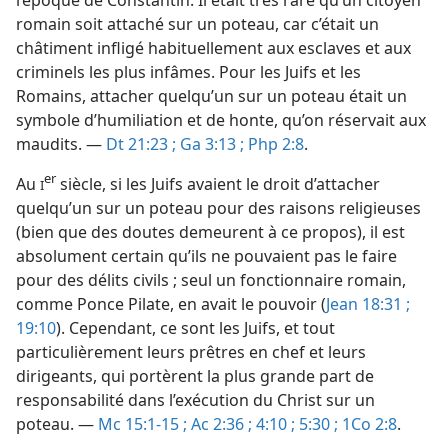
l’époque de Constantin. Il était très rare qu’un citoyen
romain soit attaché sur un poteau, car c’était un
châtiment infligé habituellement aux esclaves et aux
criminels les plus infâmes. Pour les Juifs et les
Romains, attacher quelqu’un sur un poteau était un
symbole d’humiliation et de honte, qu’on réservait aux
maudits. —
Dt 21:23 ;
Ga 3:13 ;
Php 2:8
.
er
Au
siècle, si les Juifs avaient le droit d’attacher
I
quelqu’un sur un poteau pour des raisons religieuses
(bien que des doutes demeurent à ce propos), il est
absolument certain qu’ils ne pouvaient pas le faire
pour des délits civils ; seul un fonctionnaire romain,
comme Ponce Pilate, en avait le pouvoir (
Jean 18:31 ;
19:10
). Cependant, ce sont les Juifs, et tout
particulièrement leurs prêtres en chef et leurs
dirigeants, qui portèrent la plus grande part de
responsabilité dans l’exécution du Christ sur un
poteau. —
Mc 15:1-15 ;
Ac 2:36 ;
4:10 ;
5:30 ;
1Co 2:8
.