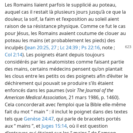
Les Romains liaient parfois le supplicié au poteau,
auquel cas il restait là plusieurs jours jusqu’à ce que la
douleur, la soif, la faim et l’exposition au soleil aient
raison de sa résistance physique. Comme ce fut le cas
pour Jésus, les Romains avaient coutume de clouer au
poteau les mains (et probablement les pieds) des
inculpés (
Jean 20:25,
27
;
Lc 24:39 ;
Ps 22:16
, note ;
Col 2:14
). Les poignets étant depuis toujours
considérés par les anatomistes comme faisant partie
des mains, certains médecins pensent qu’on plantait
les clous entre les petits os des poignets afin d’éviter le
déchirement qui pouvait se produire s’ils étaient
enfoncés dans les paumes (voir
The Journal of the
American Medical Association
, 21 mars 1986, p. 1460).
Cela concorderait avec l’emploi que la Bible elle-même
fait du mot “ main ” : il inclut le poignet dans des textes
tels que
Genèse 24:47
, qui parle de bracelets portés
aux “ mains ”, et
Juges 15:14
, où il est question