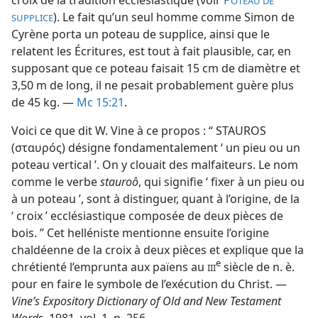
croix de la tradition ecclésiastique (voir
P
OTEAU DE
). Le fait qu’un seul homme comme Simon de
SUPPLICE
Cyrène porta un poteau de supplice, ainsi que le
relatent les Écritures, est tout à fait plausible, car, en
supposant que ce poteau faisait 15 cm de diamètre et
3,50 m de long, il ne pesait probablement guère plus
de 45 kg. —
Mc 15:21
.
Voici ce que dit W. Vine à ce propos : “ STAUROS
(σταυρός) désigne fondamentalement ‘ un pieu ou un
poteau vertical ’. On y clouait des malfaiteurs. Le nom
comme le verbe
stauroô
, qui signifie ‘ fixer à un pieu ou
à un poteau ’, sont à distinguer, quant à l’origine, de la
‘ croix ’ ecclésiastique composée de deux pièces de
bois. ” Cet helléniste mentionne ensuite l’origine
chaldéenne de la croix à deux pièces et explique que la
e
chrétienté l’emprunta aux païens au
siècle de n. è.
III
pour en faire le symbole de l’exécution du Christ. —
Vine’s Expository Dictionary of Old and New Testament