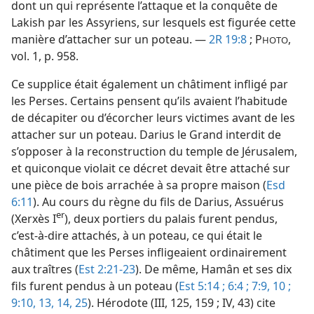
dont un qui représente l’attaque et la conquête de
Lakish par les Assyriens, sur lesquels est figurée cette
manière d’attacher sur un poteau. —
2R 19:8
; P
,
HOTO
vol. 1, p. 958.
Ce supplice était également un châtiment infligé par
les Perses. Certains pensent qu’ils avaient l’habitude
de décapiter ou d’écorcher leurs victimes avant de les
attacher sur un poteau. Darius le Grand interdit de
s’opposer à la reconstruction du temple de Jérusalem,
et quiconque violait ce décret devait être attaché sur
une pièce de bois arrachée à sa propre maison (
Esd
6:11
). Au cours du règne du fils de Darius, Assuérus
er
(Xerxès I
), deux portiers du palais furent pendus,
c’est-à-dire attachés, à un poteau, ce qui était le
châtiment que les Perses infligeaient ordinairement
aux traîtres (
Est 2:21-23
). De même, Hamân et ses dix
fils furent pendus à un poteau (
Est 5:14 ;
6:4 ;
7:9, 10 ;
9:10,
13, 14,
25
). Hérodote (III, 125, 159 ; IV, 43) cite