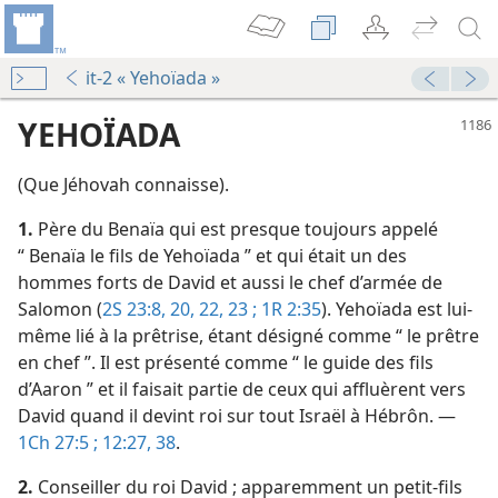
it-2 « Yehoïada »
YEHOÏADA
(Que Jéhovah connaisse).
1.
Père du Benaïa qui est presque toujours appelé
“ Benaïa le fils de Yehoïada ” et qui était un des
hommes forts de David et aussi le chef d’armée de
Salomon (
2S 23:8,
20,
22, 23 ;
1R 2:35
). Yehoïada est lui-
le
même lié à la prêtrise, étant désigné comme “ le prêtre
en chef ”. Il est présenté comme “ le guide des fils
d’Aaron ” et il faisait partie de ceux qui affluèrent vers
David quand il devint roi sur tout Israël à Hébrôn. —
1Ch 27:5 ;
12:27,
38
.
 amis
2.
Conseiller du roi David ; apparemment un petit-fils
La Tour de Garde annonce le Royaume de Jéhovah 2009