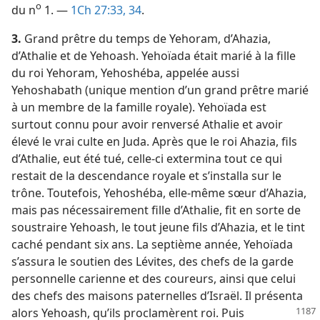
o
du n
1. —
1Ch 27:33, 34
.
3.
Grand prêtre du temps de Yehoram, d’Ahazia,
d’Athalie et de Yehoash. Yehoïada était marié à la fille
du roi Yehoram, Yehoshéba, appelée aussi
Yehoshabath (unique mention d’un grand prêtre marié
à un membre de la famille royale). Yehoïada est
surtout connu pour avoir renversé Athalie et avoir
élevé le vrai culte en Juda. Après que le roi Ahazia, fils
d’Athalie, eut été tué, celle-ci extermina tout ce qui
restait de la descendance royale et s’installa sur le
trône. Toutefois, Yehoshéba, elle-même sœur d’Ahazia,
mais pas nécessairement fille d’Athalie, fit en sorte de
soustraire Yehoash, le tout jeune fils d’Ahazia, et le tint
caché pendant six ans. La septième année, Yehoïada
s’assura le soutien des Lévites, des chefs de la garde
personnelle carienne et des coureurs, ainsi que celui
des chefs des maisons paternelles d’Israël. Il présenta
alors
Yehoash, qu’ils proclamèrent roi. Puis