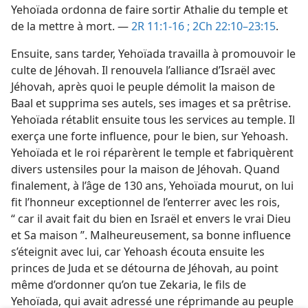
Yehoïada ordonna de faire sortir Athalie du temple et
de la mettre à mort. —
2R 11:1-16 ;
2Ch 22:10–23:15
.
Ensuite, sans tarder, Yehoïada travailla à promouvoir le
culte de Jéhovah. Il renouvela l’alliance d’Israël avec
Jéhovah, après quoi le peuple démolit la maison de
Baal et supprima ses autels, ses images et sa prêtrise.
Yehoïada rétablit ensuite tous les services au temple. Il
exerça une forte influence, pour le bien, sur Yehoash.
Yehoïada et le roi réparèrent le temple et fabriquèrent
divers ustensiles pour la maison de Jéhovah. Quand
finalement, à l’âge de 130 ans, Yehoïada mourut, on lui
fit l’honneur exceptionnel de l’enterrer avec les rois,
“ car il avait fait du bien en Israël et envers le vrai Dieu
et Sa maison ”. Malheureusement, sa bonne influence
s’éteignit avec lui, car Yehoash écouta ensuite les
princes de Juda et se détourna de Jéhovah, au point
même d’ordonner qu’on tue Zekaria, le fils de
Yehoïada, qui avait adressé une réprimande au peuple