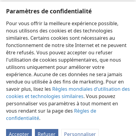
infidèle. —
2R 11:17–12:16 ;
2Ch 23:16–24:22
.
Paramètres de confidentialité
4.
Prêtre qui fut remplacé par Tsephania le fils de
Pour vous offrir la meilleure expérience possible,
Maaséïa à l’époque de Jérémie. —
Jr 29:24-27
.
nous utilisons des cookies et des technologies
similaires. Certains cookies sont nécessaires au
fonctionnement de notre site Internet et ne peuvent
être refusés. Vous pouvez accepter ou refuser
l'utilisation de cookies supplémentaires, que nous
Français
Partager
Préférences
utilisons uniquement pour améliorer votre
Copyright
© 2026 Watch Tower Bible and Tract Society of Pennsylvania
expérience. Aucune de ces données ne sera jamais
Conditions d’utilisation
Règles de confidentialité
Paramètres de confidentialité
Se connecter
JW.ORG
vendue ou utilisée à des fins de marketing. Pour en
savoir plus, lisez les
Règles mondiales d’utilisation des
cookies et technologies similaires
. Vous pouvez
personnaliser vos paramètres à tout moment en
vous rendant sur la page des
Règles de
confidentialité
.
Accepter
Refuser
Personnaliser