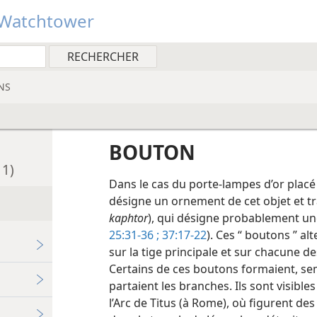
Watchtower
NS
BOUTON
 1)
Dans le cas du porte-lampes d’or placé
désigne un ornement de cet objet et t
kaphtor
), qui désigne probablement un
25:31-36 ;
37:17-22
). Ces “ boutons ” al
sur la tige principale et sur chacune d
Certains de ces boutons formaient, sem
partaient les branches. Ils sont visibl
l’Arc de Titus (à Rome), où figurent des