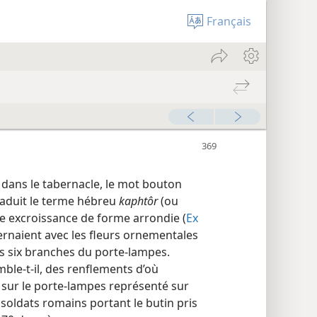
Français
 dans le tabernacle, le mot bouton
raduit le terme hébreu
kaphtôr
(ou
e excroissance de forme arrondie (
Ex
ternaient avec les fleurs ornementales
es six branches du porte-lampes.
ble-t-il, des renflements d’où
es sur le porte-lampes représenté sur
 soldats romains portant le butin pris