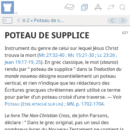
it-2 « Poteau de supplice »
POTEAU DE SUPPLICE
Instrument du genre de celui sur lequel Jésus Christ
trouva la mort (
Mt 27:32-40 ;
Mc 15:21-30
;
Lc 23:26 ;
Jean 19:17-19,
25
). En grec classique, le mot (
stauros
)
rendu par “ poteau de supplice ” dans la
Traduction du
monde nouveau
désigne essentiellement un poteau
vertical, et rien n’indique que les rédacteurs des
le
Écritures grecques chrétiennes aient utilisé ce terme
pour parler d’un poteau croisé d’une traverse. — Voir
P
(
) ;
MN
, p. 1702-1704
.
OTEAU
ÊTRE ATTACHÉ SUR UN
le
Le livre
The Non-Christian Cross
, de John Parsons,
déclare : “ Dans le grec original, pas un seul des
nombreux livres du Nouveau Testament ne contient la