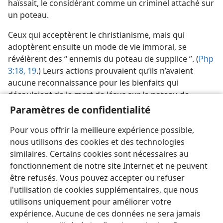
haïssait, le considérant comme un criminel attaché sur
un poteau.
Ceux qui acceptèrent le christianisme, mais qui
adoptèrent ensuite un mode de vie immoral, se
révélèrent des “ ennemis du poteau de supplice ”. (
Php
3:18, 19
.) Leurs actions prouvaient qu’ils n’avaient
aucune reconnaissance pour les bienfaits qui
découlaient de la mort de Jésus sur le poteau de
supplice. Ils ‘ piétinaient le Fils de Dieu et considéraient
Paramètres de confidentialité
comme une chose ordinaire le sang de l’alliance par
Pour vous offrir la meilleure expérience possible,
lequel ils avaient été sanctifiés ’. —
Hé 10:29
.
nous utilisons des cookies et des technologies
similaires. Certains cookies sont nécessaires au
fonctionnement de notre site Internet et ne peuvent
être refusés. Vous pouvez accepter ou refuser
l'utilisation de cookies supplémentaires, que nous
Français
Partager
Préférences
utilisons uniquement pour améliorer votre
Copyright
© 2026 Watch Tower Bible and Tract Society of Pennsylvania
expérience. Aucune de ces données ne sera jamais
Conditions d’utilisation
Règles de confidentialité
Paramètres de confidentialité
Se connecter
JW.ORG