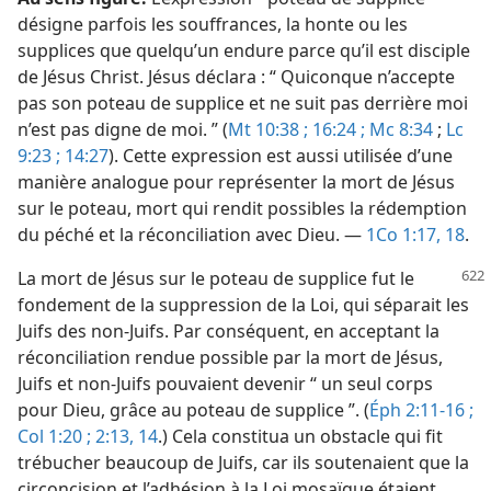
désigne parfois les souffrances, la honte ou les
supplices que quelqu’un endure parce qu’il est disciple
de Jésus Christ. Jésus déclara : “ Quiconque n’accepte
pas son poteau de supplice et ne suit pas derrière moi
n’est pas digne de moi. ” (
Mt 10:38 ;
16:24 ;
Mc 8:34
;
Lc
9:23 ;
14:27
). Cette expression est aussi utilisée d’une
manière analogue pour représenter la mort de Jésus
sur le poteau, mort qui rendit possibles la rédemption
du péché et la réconciliation avec Dieu. —
1Co 1:17, 18
.
La mort de Jésus sur le poteau de supplice fut le
fondement de la suppression de la Loi, qui séparait les
Juifs des non-Juifs. Par conséquent, en acceptant la
réconciliation rendue possible par la mort de Jésus,
Juifs et non-Juifs pouvaient devenir “ un seul corps
pour Dieu, grâce au poteau de supplice ”. (
Éph 2:11-16 ;
Col 1:20 ;
2:13, 14
.) Cela constitua un obstacle qui fit
trébucher beaucoup de Juifs, car ils soutenaient que la
circoncision et l’adhésion à la Loi mosaïque étaient