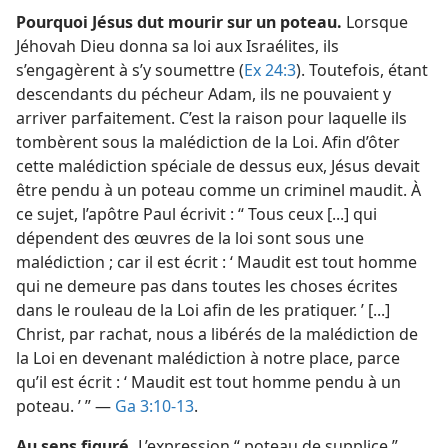
Pourquoi Jésus dut mourir sur un poteau.
Lorsque
Jéhovah Dieu donna sa loi aux Israélites, ils
s’engagèrent à s’y soumettre (
Ex 24:3
). Toutefois, étant
descendants du pécheur Adam, ils ne pouvaient y
arriver parfaitement. C’est la raison pour laquelle ils
tombèrent sous la malédiction de la Loi. Afin d’ôter
cette malédiction spéciale de dessus eux, Jésus devait
être pendu à un poteau comme un criminel maudit. À
ce sujet, l’apôtre Paul écrivit : “ Tous ceux [...] qui
dépendent des œuvres de la loi sont sous une
malédiction ; car il est écrit : ‘ Maudit est tout homme
qui ne demeure pas dans toutes les choses écrites
dans le rouleau de la Loi afin de les pratiquer. ’ [...]
Christ, par rachat, nous a libérés de la malédiction de
la Loi en devenant malédiction à notre place, parce
qu’il est écrit : ‘ Maudit est tout homme pendu à un
poteau. ’ ” —
Ga 3:10-13
.
Au sens figuré.
L’expression “ poteau de supplice ”