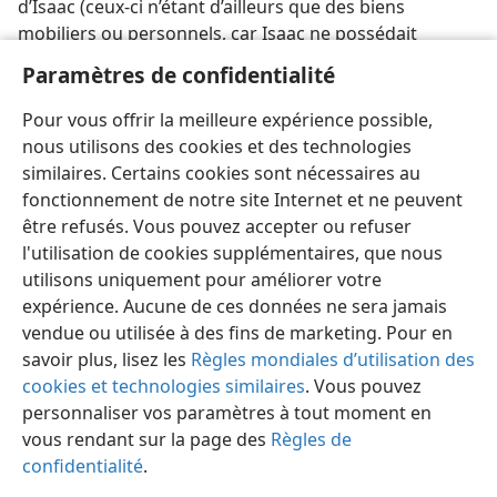
d’Isaac (ceux-ci n’étant d’ailleurs que des biens
mobiliers ou personnels, car Isaac ne possédait
aucune terre, sinon le champ de Macpélah avec la
Paramètres de confidentialité
caverne qui servait de sépulture). Jacob s’intéressait à
un héritage spirituel, à la promesse faite à Abraham
Pour vous offrir la meilleure expérience possible,
concernant la postérité. —
Gen. 28:3, 4,
12-15
.
nous utilisons des cookies et des technologies
similaires. Certains cookies sont nécessaires au
fonctionnement de notre site Internet et ne peuvent
être refusés. Vous pouvez accepter ou refuser
l'utilisation de cookies supplémentaires, que nous
Français
Partager
Préférences
utilisons uniquement pour améliorer votre
expérience. Aucune de ces données ne sera jamais
Copyright
© 2026 Watch Tower Bible and Tract Society of Pennsylvania
Conditions d’utilisation
Règles de confidentialité
vendue ou utilisée à des fins de marketing. Pour en
Paramètres de confidentialité
Se connecter
JW.ORG
savoir plus, lisez les
Règles mondiales d’utilisation des
cookies et technologies similaires
. Vous pouvez
personnaliser vos paramètres à tout moment en
vous rendant sur la page des
Règles de
confidentialité
.