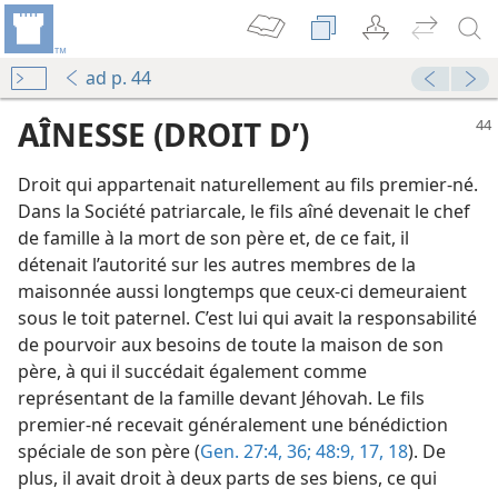
ad p. 44
AÎNESSE (DROIT D’)
Droit qui appartenait naturellement au fils premier-né.
Dans la Société patriarcale, le fils aîné devenait le chef
de famille à la mort de son père et, de ce fait, il
détenait l’autorité sur les autres membres de la
maisonnée aussi longtemps que ceux-ci demeuraient
sous le toit paternel. C’est lui qui avait la responsabilité
de pourvoir aux besoins de toute la maison de son
père, à qui il succédait également comme
La Tour de Garde annonce le Royaume de Jéhovah 2010
représentant de la famille devant Jéhovah. Le fils
premier-né recevait généralement une bénédiction
Cahier pour la réunion Vie chrétienne et ministère (2020)
spéciale de son père (
Gen. 27:4,
36;
48:9,
17, 18
). De
plus, il avait droit à deux parts de ses biens, ce qui
le