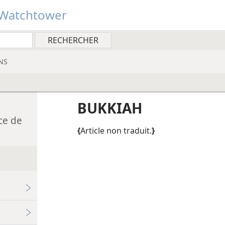
Watchtower
NS
BUKKIAH
ce de
{
Article non traduit.
}