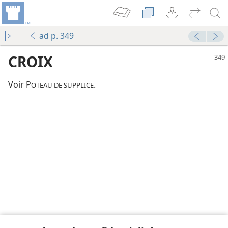
ad p. 349
CROIX
Voir P
.
OTEAU DE SUPPLICE
le
le
le