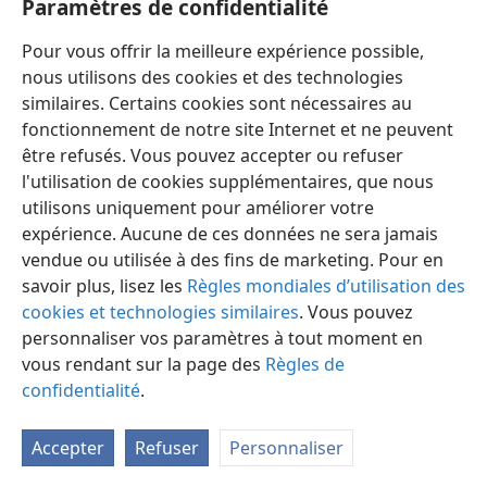
Paramètres de confidentialité
Pour vous offrir la meilleure expérience possible,
nous utilisons des cookies et des technologies
similaires. Certains cookies sont nécessaires au
fonctionnement de notre site Internet et ne peuvent
être refusés. Vous pouvez accepter ou refuser
l'utilisation de cookies supplémentaires, que nous
Français
Partager
Préférences
utilisons uniquement pour améliorer votre
Copyright
© 2026 Watch Tower Bible and Tract Society of Pennsylvania
expérience. Aucune de ces données ne sera jamais
Conditions d’utilisation
Règles de confidentialité
Paramètres de confidentialité
Se connecter
JW.ORG
vendue ou utilisée à des fins de marketing. Pour en
savoir plus, lisez les
Règles mondiales d’utilisation des
cookies et technologies similaires
. Vous pouvez
personnaliser vos paramètres à tout moment en
vous rendant sur la page des
Règles de
confidentialité
.
Accepter
Refuser
Personnaliser