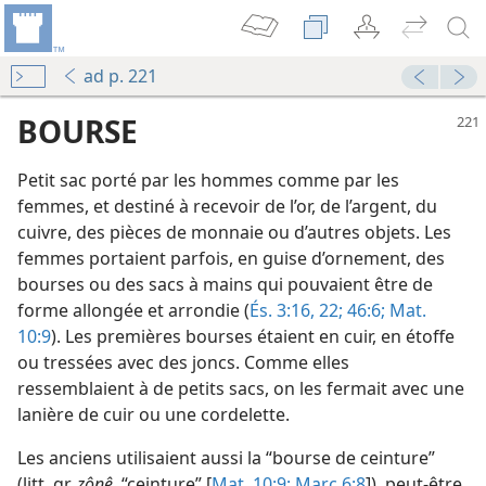
ad p. 221
BOURSE
Petit sac porté par les hommes comme par les
femmes, et destiné à recevoir de l’or, de l’argent, du
cuivre, des pièces de monnaie ou d’autres objets. Les
femmes portaient parfois, en guise d’ornement, des
bourses ou des sacs à mains qui pouvaient être de
forme allongée et arrondie (
És. 3:16,
22;
46:6;
Mat.
10:9
). Les premières bourses étaient en cuir, en étoffe
ou tressées avec des joncs. Comme elles
le
ressemblaient à de petits sacs, on les fermait avec une
lanière de cuir ou une cordelette.
le
Les anciens utilisaient aussi la “bourse de ceinture”
(litt. gr.
zônê,
“ceinture” [
Mat. 10:9;
Marc 6:8
]), peut-être