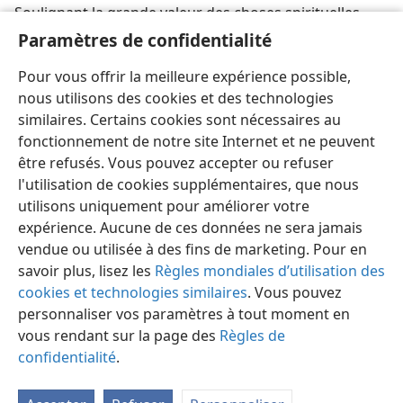
Soulignant la grande valeur des choses spirituelles,
Jésus exhorta ses disciples à se faire des bourses qui
Paramètres de confidentialité
ne s’usent pas en acquérant un trésor au ciel. —
Luc
Pour vous offrir la meilleure expérience possible,
12:33
.
nous utilisons des cookies et des technologies
similaires. Certains cookies sont nécessaires au
fonctionnement de notre site Internet et ne peuvent
être refusés. Vous pouvez accepter ou refuser
l'utilisation de cookies supplémentaires, que nous
Français
Partager
Préférences
utilisons uniquement pour améliorer votre
Copyright
© 2026 Watch Tower Bible and Tract Society of Pennsylvania
expérience. Aucune de ces données ne sera jamais
Conditions d’utilisation
Règles de confidentialité
Paramètres de confidentialité
Se connecter
JW.ORG
vendue ou utilisée à des fins de marketing. Pour en
savoir plus, lisez les
Règles mondiales d’utilisation des
cookies et technologies similaires
. Vous pouvez
personnaliser vos paramètres à tout moment en
vous rendant sur la page des
Règles de
confidentialité
.