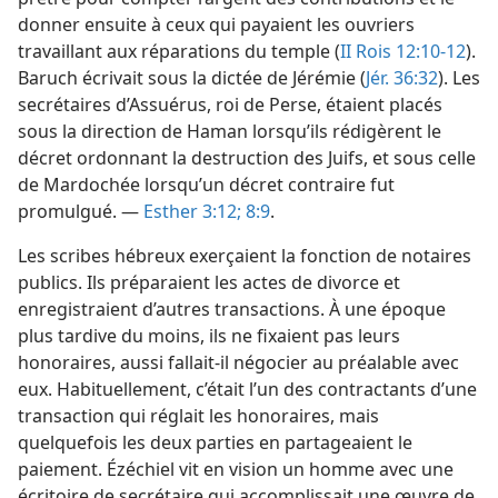
donner ensuite à ceux qui payaient les ouvriers
travaillant aux réparations du temple (
II Rois 12:10-12
).
Baruch écrivait sous la dictée de Jérémie (
Jér. 36:32
). Les
secrétaires d’Assuérus, roi de Perse, étaient placés
sous la direction de Haman lorsqu’ils rédigèrent le
décret ordonnant la destruction des Juifs, et sous celle
de Mardochée lorsqu’un décret contraire fut
promulgué. —
Esther 3:12;
8:9
.
Les scribes hébreux exerçaient la fonction de notaires
publics. Ils préparaient les actes de divorce et
enregistraient d’autres transactions. À une époque
plus tardive du moins, ils ne fixaient pas leurs
honoraires, aussi fallait-​il négocier au préalable avec
eux. Habituellement, c’était l’un des contractants d’une
transaction qui réglait les honoraires, mais
quelquefois les deux parties en partageaient le
paiement. Ézéchiel vit en vision un homme avec une
écritoire de secrétaire qui accomplissait une œuvre de