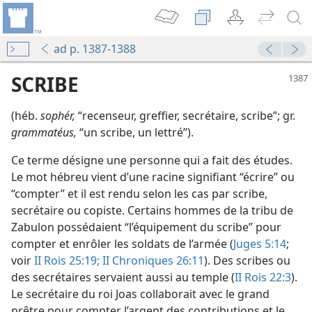
ad p. 1387-1388
SCRIBE
(héb.
sophér,
“recenseur, greffier, secrétaire, scribe”; gr.
grammatéus,
“un scribe, un lettré”).
Ce terme désigne une personne qui a fait des études.
Le mot hébreu vient d’une racine signifiant “écrire” ou
“compter” et il est rendu selon les cas par scribe,
secrétaire ou copiste. Certains hommes de la tribu de
Zabulon possédaient “l’équipement du scribe” pour
compter et enrôler les soldats de l’armée (
Juges 5:14
;
voir
II Rois 25:19;
II Chroniques 26:11
). Des scribes ou
des secrétaires servaient aussi au temple (
II Rois 22:3
).
Le secrétaire du roi Joas collaborait avec le grand
prêtre pour compter l’argent des contributions et le