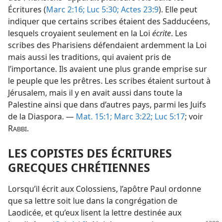
Écritures (
Marc 2:16;
Luc 5:30;
Actes 23:9
). Elle peut
indiquer que certains scribes étaient des Sadducéens,
lesquels croyaient seulement en la Loi
écrite
. Les
scribes des Pharisiens défendaient ardemment la Loi
mais aussi les traditions, qui avaient pris de
l’importance. Ils avaient une plus grande emprise sur
le peuple que les prêtres. Les scribes étaient surtout à
Jérusalem, mais il y en avait aussi dans toute la
Palestine ainsi que dans d’autres pays, parmi les Juifs
de la Diaspora. —
Mat. 15:1;
Marc 3:22;
Luc 5:17
; voir
R
.
ABBI
LES COPISTES DES ÉCRITURES
GRECQUES CHRÉTIENNES
Lorsqu’il écrit aux Colossiens, l’apôtre Paul ordonne
que sa lettre soit lue dans la congrégation de
Laodicée, et qu’eux lisent la lettre destinée aux