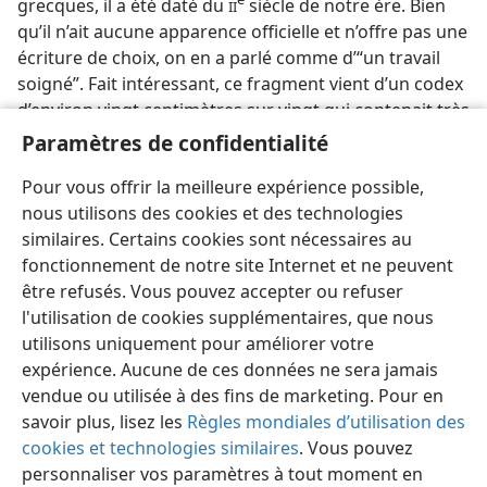
grecques, il a été daté du
siècle de notre ère. Bien
II
qu’il n’ait aucune apparence officielle et n’offre pas une
écriture de choix, on en a parlé comme d’“un travail
soigné”. Fait intéressant, ce fragment vient d’un codex
d’environ vingt centimètres sur vingt qui contenait très
probablement tout l’Évangile de Jean, soit quelque
Paramètres de confidentialité
soixante-six feuilles ou 132 pages en tout. — Voir
Pour vous offrir la meilleure expérience possible,
M
B
.
ANUSCRITS DE LA
IBLE
nous utilisons des cookies et des technologies
similaires. Certains cookies sont nécessaires au
fonctionnement de notre site Internet et ne peuvent
être refusés. Vous pouvez accepter ou refuser
l'utilisation de cookies supplémentaires, que nous
utilisons uniquement pour améliorer votre
expérience. Aucune de ces données ne sera jamais
vendue ou utilisée à des fins de marketing. Pour en
savoir plus, lisez les
Règles mondiales d’utilisation des
cookies et technologies similaires
. Vous pouvez
personnaliser vos paramètres à tout moment en