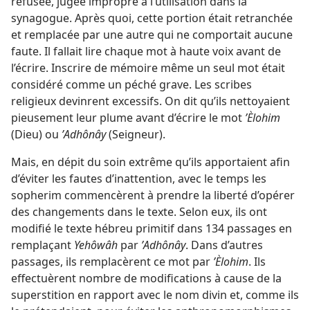
refusée, jugée impropre à l’utilisation dans la
synagogue. Après quoi, cette portion était retranchée
et remplacée par une autre qui ne comportait aucune
faute. Il fallait lire chaque mot à haute voix avant de
l’écrire. Inscrire de mémoire même un seul mot était
considéré comme un péché grave. Les scribes
religieux devinrent excessifs. On dit qu’ils nettoyaient
pieusement leur plume avant d’écrire le mot
ʼÈlohim
(Dieu) ou
ʼAdhônây
(Seigneur).
Mais, en dépit du soin extrême qu’ils apportaient afin
d’éviter les fautes d’inattention, avec le temps les
sopherim commencèrent à prendre la liberté d’opérer
des changements dans le texte. Selon eux, ils ont
modifié le texte hébreu primitif dans 134 passages en
remplaçant
Yehôwâh
par
ʼAdhônây
. Dans d’autres
passages, ils remplacèrent ce mot par
ʼÈlohim
. Ils
effectuèrent nombre de modifications à cause de la
superstition en rapport avec le nom divin et, comme ils