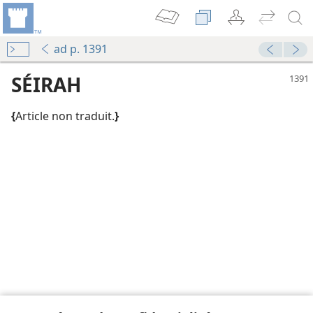
ad p. 1391
SÉIRAH
{
Article non traduit.
}
e
La Tour de Garde annonce le Royaume de Jéhovah 1997
le
ieux au service de la cause de Jéhovah
La Tour de Garde annonce le Royaume de Jéhovah 1968