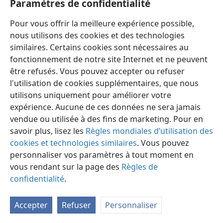
Paramètres de confidentialité
Pour vous offrir la meilleure expérience possible,
nous utilisons des cookies et des technologies
similaires. Certains cookies sont nécessaires au
fonctionnement de notre site Internet et ne peuvent
être refusés. Vous pouvez accepter ou refuser
l'utilisation de cookies supplémentaires, que nous
Français
Partager
Préférences
utilisons uniquement pour améliorer votre
Copyright
© 2026 Watch Tower Bible and Tract Society of Pennsylvania
expérience. Aucune de ces données ne sera jamais
Conditions d’utilisation
Règles de confidentialité
Paramètres de confidentialité
Se connecter
JW.ORG
vendue ou utilisée à des fins de marketing. Pour en
savoir plus, lisez les
Règles mondiales d’utilisation des
cookies et technologies similaires
. Vous pouvez
personnaliser vos paramètres à tout moment en
vous rendant sur la page des
Règles de
confidentialité
.
Accepter
Refuser
Personnaliser