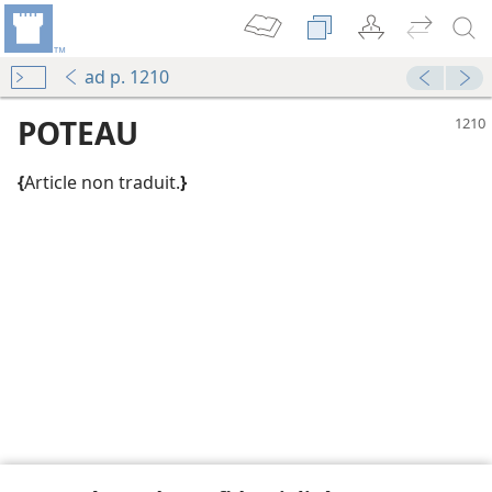
ad p. 1210
POTEAU
{
Article non traduit.
}
le
le
le