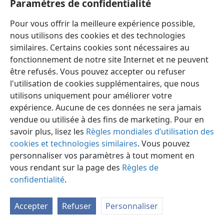
Paramètres de confidentialité
Pour vous offrir la meilleure expérience possible,
nous utilisons des cookies et des technologies
similaires. Certains cookies sont nécessaires au
fonctionnement de notre site Internet et ne peuvent
être refusés. Vous pouvez accepter ou refuser
l'utilisation de cookies supplémentaires, que nous
Français
Partager
Préférences
utilisons uniquement pour améliorer votre
Copyright
© 2026 Watch Tower Bible and Tract Society of Pennsylvania
expérience. Aucune de ces données ne sera jamais
Conditions d’utilisation
Règles de confidentialité
Paramètres de confidentialité
Se connecter
JW.ORG
vendue ou utilisée à des fins de marketing. Pour en
savoir plus, lisez les
Règles mondiales d’utilisation des
cookies et technologies similaires
. Vous pouvez
personnaliser vos paramètres à tout moment en
vous rendant sur la page des
Règles de
confidentialité
.
Accepter
Refuser
Personnaliser