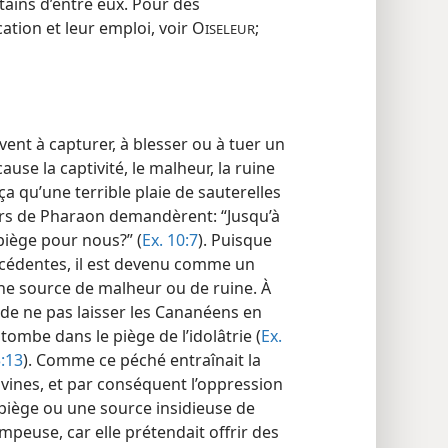
rtains d’entre eux. Pour des
tion et leur emploi, voir O
;
ISELEUR
vent à capturer, à blesser ou à tuer un
ause la captivité, le malheur, la ruine
a qu’une terrible plaie de sauterelles
iteurs de Pharaon demandèrent: “Jusqu’à
piège pour nous?” (
Ex. 10:7
). Puisque
récédentes, il est devenu comme un
une source de malheur ou de ruine. À
 de ne pas laisser les Cananéens en
ombe dans le piège de l’idolâtrie (
Ex.
:13
). Comme ce péché entraînait la
divines, et par conséquent l’oppression
n piège ou une source insidieuse de
mpeuse, car elle prétendait offrir des