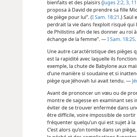
bienfaits et des plaisirs (
Juges 2:2, 3,
11
proposa à David de prendre sa fille M
de piège pour lui”. (
I Sam. 18:21
.) Saül
perdrait la vie dans l’exploit risqué qu
de Philistins afin de les donner au roi 
échange de la femme”. —
I Sam. 18:25
.
Une autre caractéristique des pièges q
est la rapidité avec laquelle ils fonctio
exemple, la chute de Babylone aux mai
d’une manière si soudaine et si inatte
piège que Jéhovah lui avait tendu. —
Jé
Avant de prononcer un vœu ou de prom
montre de sagesse en examinant ses in
éviter de se trouver enfermée dans une s
être difficile, voire impossible de sortir 
fréquenter quelqu’un qui est sujet à la 
C’est alors qu’on tombe dans un piège,