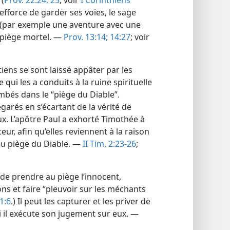
 (
Prov. 22:24, 25
; voir
I Corinthiens
s’efforce de garder ses voies, le sage
al (par exemple une aventure avec une
n piège mortel. —
Prov. 13:14;
14:27
; voir
tiens se sont laissé appâter par les
qui les a conduits à la ruine spirituelle
mbés dans le “piège du Diable”.
arés en s’écartant de la vérité de
ux. L’apôtre Paul a exhorté Timothée à
ur, afin qu’elles reviennent à la raison
 du piège du Diable. —
II Tim. 2:23-26
;
de prendre au piège l’innocent,
ons et faire “pleuvoir sur les méchants
1:6
.) Il peut les capturer et les priver de
i il exécute son jugement sur eux. —