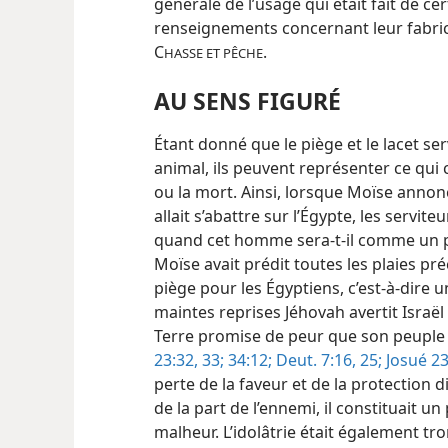
générale de l’usage qui était fait de ce
renseignements concernant leur fabrica
C
.
HASSE ET PÊCHE
AU SENS FIGURÉ
Étant donné que le piège et le lacet ser
animal, ils peuvent représenter ce qui c
ou la mort. Ainsi, lorsque Moïse annonç
allait s’abattre sur l’Égypte, les serv
quand cet homme sera-​t-​il comme un 
Moïse avait prédit toutes les plaies p
piège pour les Égyptiens, c’est-à-dire 
maintes reprises Jéhovah avertit Israël
Terre promise de peur que son peuple t
23:32, 33;
34:12;
Deut. 7:16,
25;
Josué 23
perte de la faveur et de la protection 
de la part de l’ennemi, il constituait u
malheur. L’idolâtrie était également tro