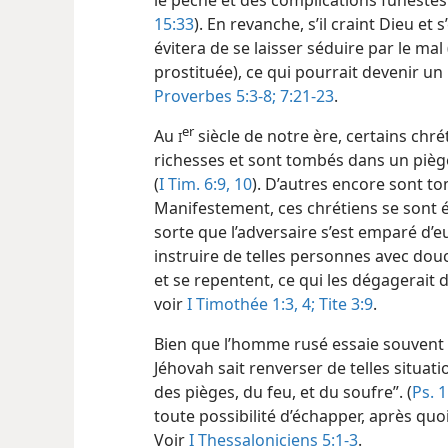
le péché et des complications funestes
15:33
). En revanche, s’il craint Dieu et 
évitera de se laisser séduire par le m
prostituée), ce qui pourrait devenir u
Proverbes 5:3-8;
7:21-23
.
er
Au
siècle de notre ère, certains chré
I
richesses et sont tombés dans un piège 
(
I Tim. 6:9, 10
). D’autres encore sont to
Manifestement, ces chrétiens se sont ég
sorte que l’adversaire s’est emparé d’e
instruire de telles personnes avec douce
et se repentent, ce qui les dégagerait
voir
I Timothée 1:3, 4;
Tite 3:9
.
Bien que l’homme rusé essaie souvent 
Jéhovah sait renverser de telles situati
des pièges, du feu, et du soufre”. (
Ps. 1
toute possibilité d’échapper, après quo
Voir
I Thessaloniciens 5:1-3
.