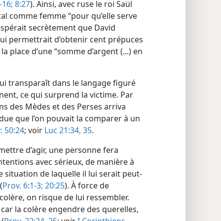
-16;
8:27
). Ainsi, avec ruse le roi Saül
ical comme femme “pour qu’elle serve
 espérait secrètement que David
i lui permettrait d’obtenir cent prépuces
à la place d’une “somme d’argent (...) en
ui transparaît dans le langage figuré
nnent, ce qui surprend la victime. Par
ns des Mèdes et des Perses arriva
ndue que l’on pouvait la comparer à un
r. 50:24
; voir
Luc 21:34, 35
.
ettre d’agir, une personne fera
tentions avec sérieux, de manière à
ituation de laquelle il lui serait peut-
(
Prov. 6:1-3;
20:25
). À force de
colère, on risque de lui ressembler.
 car la colère engendre des querelles,