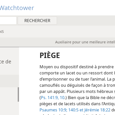
Watchtower
NS
Auxiliaire pour une meilleure intel
PIÈGE
ce de
Moyen ou dispositif destiné à prendre 
comporte un lacet ou un ressort dont 
d’emprisonner ou de tuer l’animal. La 
camouflés ou déguisés de façon à tromp
par un appât. Plusieurs mots hébreux son
(
Ps. 141:9, 10
.) Bien que la Bible ne déc
pièges et de lacets utilisés dans l’An
Psaumes 10:9;
140:5 et
Jérémie 18:22
do