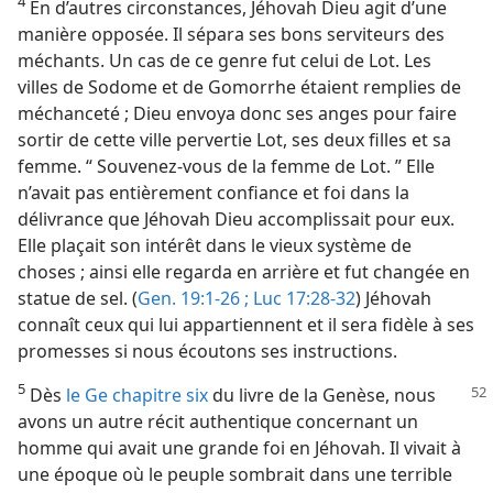
4
En d’autres circonstances, Jéhovah Dieu agit d’une
manière opposée. Il sépara ses bons serviteurs des
méchants. Un cas de ce genre fut celui de Lot. Les
villes de Sodome et de Gomorrhe étaient remplies de
méchanceté ; Dieu envoya donc ses anges pour faire
sortir de cette ville pervertie Lot, ses deux filles et sa
femme. “ Souvenez-​vous de la femme de Lot. ” Elle
n’avait pas entièrement confiance et foi dans la
délivrance que Jéhovah Dieu accomplissait pour eux.
Elle plaçait son intérêt dans le vieux système de
choses ; ainsi elle regarda en arrière et fut changée en
statue de sel. (
Gen. 19:1-26 ;
Luc 17:28-32
) Jéhovah
connaît ceux qui lui appartiennent et il sera fidèle à ses
promesses si nous écoutons ses instructions.
5
Dès
le Ge chapitre six
du livre de la Genèse, nous
avons un autre récit authentique concernant un
homme qui avait une grande foi en Jéhovah. Il vivait à
une époque où le peuple sombrait dans une terrible