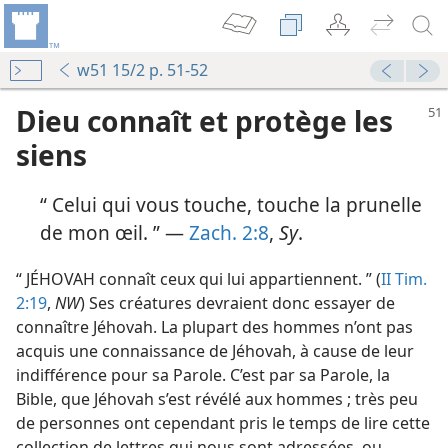
w51 15/2 p. 51-52
Dieu connaît et protège les
siens
“ Celui qui vous touche, touche la prunelle
de mon œil. ” —
Zach. 2:8
,
Sy
.
“ JÉHOVAH connaît ceux qui lui appartiennent. ” (
II Tim.
La Tour de Garde annonce le Royaume de Jéhovah 1953
2:19
,
NW
) Ses créatures devraient donc essayer de
connaître Jéhovah. La plupart des hommes n’ont pas
le
acquis une connaissance de Jéhovah, à cause de leur
indifférence pour sa Parole. C’est par sa Parole, la
Bible, que Jéhovah s’est révélé aux hommes ; très peu
de personnes ont cependant pris le temps de lire cette
collection de lettres qui nous sont adressées, ou