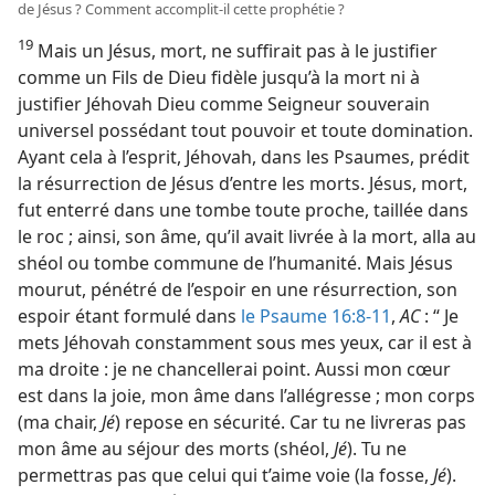
de Jésus ? Comment accomplit-​il cette prophétie ?
19
Mais un Jésus, mort, ne suffirait pas à le justifier
comme un Fils de Dieu fidèle jusqu’à la mort ni à
justifier Jéhovah Dieu comme Seigneur souverain
universel possédant tout pouvoir et toute domination.
Ayant cela à l’esprit, Jéhovah, dans les Psaumes, prédit
la résurrection de Jésus d’entre les morts. Jésus, mort,
fut enterré dans une tombe toute proche, taillée dans
le roc ; ainsi, son âme, qu’il avait livrée à la mort, alla au
shéol ou tombe commune de l’humanité. Mais Jésus
mourut, pénétré de l’espoir en une résurrection, son
espoir étant formulé dans
le Psaume 16:8-11
,
AC
: “ Je
mets Jéhovah constamment sous mes yeux, car il est à
ma droite : je ne chancellerai point. Aussi mon cœur
est dans la joie, mon âme dans l’allégresse ; mon corps
(ma chair,
Jé
) repose en sécurité. Car tu ne livreras pas
mon âme au séjour des morts (shéol,
Jé
). Tu ne
permettras pas que celui qui t’aime voie (la fosse,
Jé
).