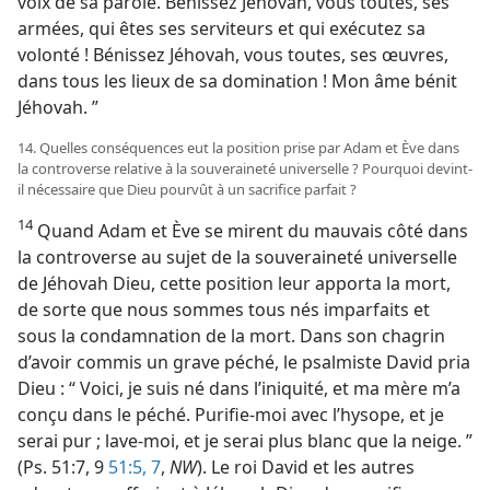
voix de sa parole. Bénissez Jéhovah, vous toutes, ses
armées, qui êtes ses serviteurs et qui exécutez sa
volonté ! Bénissez Jéhovah, vous toutes, ses œuvres,
dans tous les lieux de sa domination ! Mon âme bénit
Jéhovah. ”
14. Quelles conséquences eut la position prise par Adam et Ève dans
la controverse relative à la souveraineté universelle ? Pourquoi devint-​
il nécessaire que Dieu pourvût à un sacrifice parfait ?
14
Quand Adam et Ève se mirent du mauvais côté dans
la controverse au sujet de la souveraineté universelle
de Jéhovah Dieu, cette position leur apporta la mort,
de sorte que nous sommes tous nés imparfaits et
sous la condamnation de la mort. Dans son chagrin
d’avoir commis un grave péché, le psalmiste David pria
Dieu : “ Voici, je suis né dans l’iniquité, et ma mère m’a
conçu dans le péché. Purifie-​moi avec l’hysope, et je
serai pur ; lave-​moi, et je serai plus blanc que la neige. ”
(Ps. 51:7, 9
51:5,
7
,
NW
). Le roi David et les autres