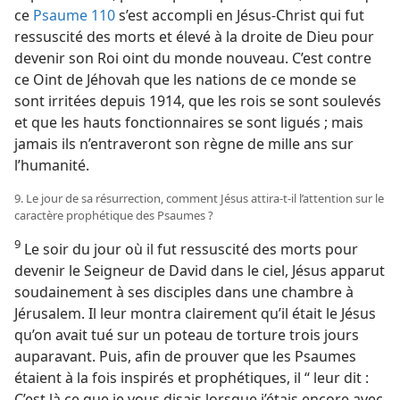
ce
Psaume 110
s’est accompli en Jésus-Christ qui fut
ressuscité des morts et élevé à la droite de Dieu pour
devenir son Roi oint du monde nouveau. C’est contre
ce Oint de Jéhovah que les nations de ce monde se
sont irritées depuis 1914, que les rois se sont soulevés
et que les hauts fonctionnaires se sont ligués ; mais
jamais ils n’entraveront son règne de mille ans sur
l’humanité.
9. Le jour de sa résurrection, comment Jésus attira-​t-​il l’attention sur le
caractère prophétique des Psaumes ?
9
Le soir du jour où il fut ressuscité des morts pour
devenir le Seigneur de David dans le ciel, Jésus apparut
soudainement à ses disciples dans une chambre à
Jérusalem. Il leur montra clairement qu’il était le Jésus
qu’on avait tué sur un poteau de torture trois jours
auparavant. Puis, afin de prouver que les Psaumes
étaient à la fois inspirés et prophétiques, il “ leur dit :
C’est là ce que je vous disais lorsque j’étais encore avec