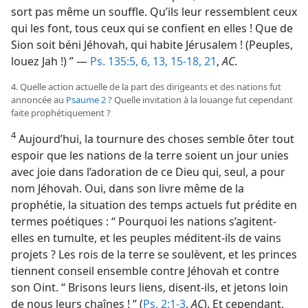
sort pas même un souffle. Qu’ils leur ressemblent ceux
qui les font, tous ceux qui se confient en elles ! Que de
Sion soit béni Jéhovah, qui habite Jérusalem ! (Peuples,
louez Jah !) ” —
Ps. 135:5, 6,
13,
15-18,
21
,
AC
.
4. Quelle action actuelle de la part des dirigeants et des nations fut
annoncée au
Psaume 2
? Quelle invitation à la louange fut cependant
faite prophétiquement ?
4
Aujourd’hui, la tournure des choses semble ôter tout
espoir que les nations de la terre soient un jour unies
avec joie dans l’adoration de ce Dieu qui, seul, a pour
nom Jéhovah. Oui, dans son livre même de la
prophétie, la situation des temps actuels fut prédite en
termes poétiques : “ Pourquoi les nations s’agitent-​
elles en tumulte, et les peuples méditent-​ils de vains
projets ? Les rois de la terre se soulèvent, et les princes
tiennent conseil ensemble contre Jéhovah et contre
son Oint. “ Brisons leurs liens, disent-​ils, et jetons loin
de nous leurs chaînes ! ” (
Ps. 2:1-3
,
AC
). Et cependant,