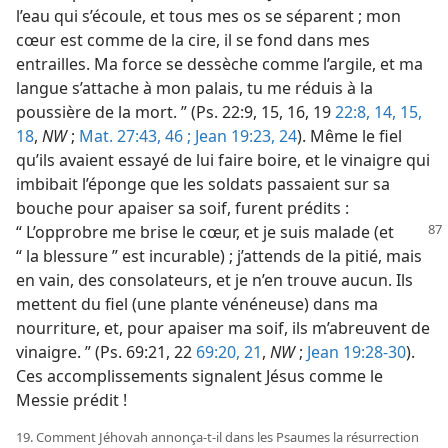
l’eau qui s’écoule, et tous mes os se séparent ; mon
cœur est comme de la cire, il se fond dans mes
entrailles. Ma force se dessèche comme l’argile, et ma
langue s’attache à mon palais, tu me réduis à la
poussière de la mort. ” (Ps. 22:9, 15, 16, 19
22:8,
14, 15,
18
,
NW
;
Mat. 27:43,
46 ;
Jean 19:23, 24
). Même le fiel
qu’ils avaient essayé de lui faire boire, et le vinaigre qui
imbibait l’éponge que les soldats passaient sur sa
bouche pour apaiser sa soif, furent prédits :
“ L’opprobre me brise le cœur, et je suis malade
(et
“ la blessure ” est incurable) ; j’attends de la pitié, mais
en vain, des consolateurs, et je n’en trouve aucun. Ils
mettent du fiel (une plante vénéneuse) dans ma
nourriture, et, pour apaiser ma soif, ils m’abreuvent de
vinaigre. ” (Ps. 69:21, 22
69:20, 21
,
NW
;
Jean 19:28-30
).
Ces accomplissements signalent Jésus comme le
Messie prédit !
19. Comment Jéhovah annonça-​t-​il dans les Psaumes la résurrection