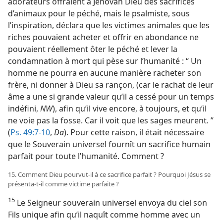
adorateurs offraient à Jéhovah Dieu des sacrifices
d’animaux pour le péché, mais le psalmiste, sous
l’inspiration, déclara que les victimes animales que les
riches pouvaient acheter et offrir en abondance ne
pouvaient réellement ôter le péché et lever la
condamnation à mort qui pèse sur l’humanité : “ Un
homme ne pourra en aucune manière racheter son
frère, ni donner à Dieu sa rançon, (car le rachat de leur
âme a une si grande valeur qu’il a cessé pour un temps
indéfini,
NW
), afin qu’il vive encore, à toujours, et qu’il
ne voie pas la fosse. Car il voit que les sages meurent. ”
(
Ps. 49:7-10
,
Da
). Pour cette raison, il était nécessaire
que le Souverain universel fournît un sacrifice humain
parfait pour toute l’humanité. Comment ?
15. Comment Dieu pourvut-​il à ce sacrifice parfait ? Pourquoi Jésus se
présenta-​t-​il comme victime parfaite ?
15
Le Seigneur souverain universel envoya du ciel son
Fils unique afin qu’il naquît comme homme avec un