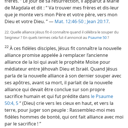
frères. ” Le jour de sa résurrection, il apparut à Marie
de Magdala et dit : “ Va trouver mes frères et dis-​leur
que je monte vers mon Père et votre père, vers mon
Dieu et votre Dieu. ” —
Mat. 12:46-50 ;
Jean 20:17
.
22. Quelle alliance Jésus fit-​il connaître quand il célébra le souper du
Seigneur ? En quels termes cela fut-​il annoncé au
Psaume 50
?
22
À ces fidèles disciples, Jésus fit connaître la nouvelle
alliance promise appelée à remplacer l’ancienne
alliance de la loi qui avait le prophète Moïse pour
médiateur entre Jéhovah Dieu et Israël. Quand Jésus
parla de la nouvelle alliance à son dernier souper avec
ses apôtres, avant sa mort, il parlait de la nouvelle
alliance qui devait être conclue sur son propre
sacrifice humain et qui fut prédite dans
le Psaume
50:4, 5
“ (Dieu) crie vers les cieux en haut, et vers la
terre, pour juger son peuple : Rassemblez-​moi mes
fidèles hommes de bonté, qui ont fait alliance avec moi
par le sacrifice ! ”