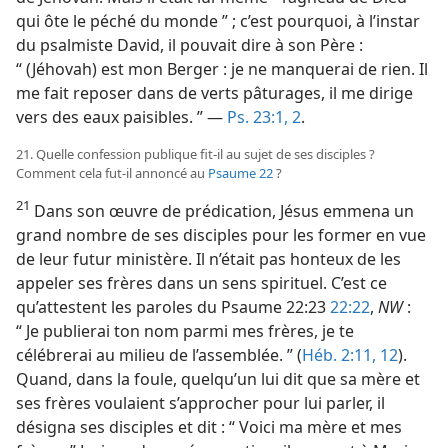
qui ôte le péché du monde ” ; c’est pourquoi, à l’instar
du psalmiste David, il pouvait dire à son Père :
“ (Jéhovah) est mon Berger : je ne manquerai de rien. Il
me fait reposer dans de verts pâturages, il me dirige
vers des eaux paisibles. ” —
Ps. 23:1, 2
.
21. Quelle confession publique fit-​il au sujet de ses disciples ?
Comment cela fut-​il annoncé au
Psaume 22
?
21
Dans son œuvre de prédication, Jésus emmena un
grand nombre de ses disciples pour les former en vue
de leur futur ministère. Il n’était pas honteux de les
appeler ses frères dans un sens spirituel. C’est ce
qu’attestent les paroles du Psaume 22:23
22:22
,
NW
:
“ Je publierai ton nom parmi mes frères, je te
célébrerai au milieu de l’assemblée. ” (
Héb. 2:11, 12
).
Quand, dans la foule, quelqu’un lui dit que sa mère et
ses frères voulaient s’approcher pour lui parler, il
désigna ses disciples et dit : “ Voici ma mère et mes