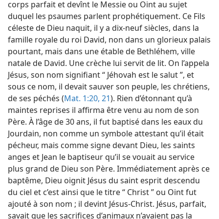
corps parfait et devînt le Messie ou Oint au sujet
duquel les psaumes parlent prophétiquement. Ce Fils
céleste de Dieu naquit, il y a dix-neuf siècles, dans la
famille royale du roi David, non dans un glorieux palais
pourtant, mais dans une étable de Bethléhem, ville
natale de David. Une crèche lui servit de lit. On l’appela
Jésus, son nom signifiant “ Jéhovah est le salut ”, et
sous ce nom, il devait sauver son peuple, les chrétiens,
de ses péchés (
Mat. 1:20, 21
). Rien d’étonnant qu’à
maintes reprises il affirma être venu au nom de son
Père. À l’âge de 30 ans, il fut baptisé dans les eaux du
Jourdain, non comme un symbole attestant qu’il était
pécheur, mais comme signe devant Dieu, les saints
anges et Jean le baptiseur qu’il se vouait au service
plus grand de Dieu son Père. Immédiatement après ce
baptême, Dieu oignit Jésus du saint esprit descendu
du ciel et c’est ainsi que le titre “ Christ ” ou Oint fut
ajouté à son nom ; il devint Jésus-Christ. Jésus, parfait,
savait que les sacrifices d’animaux n’avaient pas la