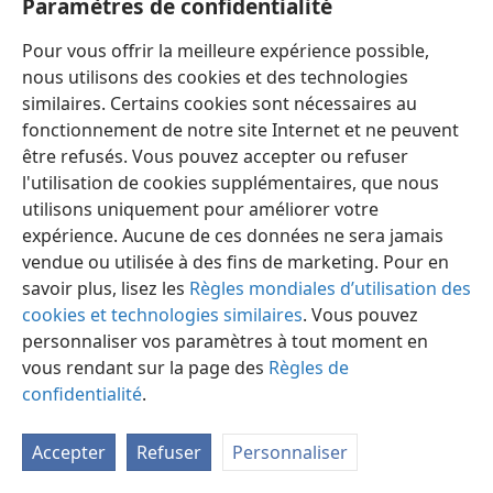
Paramètres de confidentialité
semence pour toujours (un temps indéfini), et
j’édifierai ton trône de génération en génération (...)
Pour vous offrir la meilleure expérience possible,
Lui me criera : tu es mon père, mon Dieu, et le rocher
nous utilisons des cookies et des technologies
de mon salut. Aussi moi, je ferai de lui le premier-né, le
similaires. Certains cookies sont nécessaires au
plus élevé des rois de la terre. Je lui garderai ma bonté
fonctionnement de notre site Internet et ne peuvent
à toujours (pour un temps indéfini) ; et mon alliance lui
être refusés. Vous pouvez accepter ou refuser
sera assurée. Et je ferai subsister sa semence à
l'utilisation de cookies supplémentaires, que nous
perpétuité, et son trône comme les jours des cieux (...)
utilisons uniquement pour améliorer votre
Je ne violerai point mon alliance, et je ne changerai pas
expérience. Aucune de ces données ne sera jamais
ce qui est sorti de mes lèvres. J’ai une fois juré par ma
vendue ou utilisée à des fins de marketing. Pour en
sainteté, si
jamais je mens à David ! (à David je ne dis
savoir plus, lisez les
Règles mondiales d’utilisation des
pas de mensonges) ! Sa semence sera à toujours (pour
cookies et technologies similaires
. Vous pouvez
un temps indéfini) ; et son trône comme le soleil
personnaliser vos paramètres à tout moment en
devant moi. Comme la lune, il sera affermi pour
vous rendant sur la page des
Règles de
toujours (pour un temps indéfini) ; et le témoin dans
confidentialité
.
les nues en est ferme. ” —
Ps. 89:3, 4,
26-29,
34-37
,
Da
.
Accepter
Refuser
Personnaliser
26. En quels termes un autre psalmiste rappela-​t-​il à Jéhovah l’alliance
du Royaume dans
le Psaume 132
? Pourquoi Jéhovah ne reprendra-​t-​il