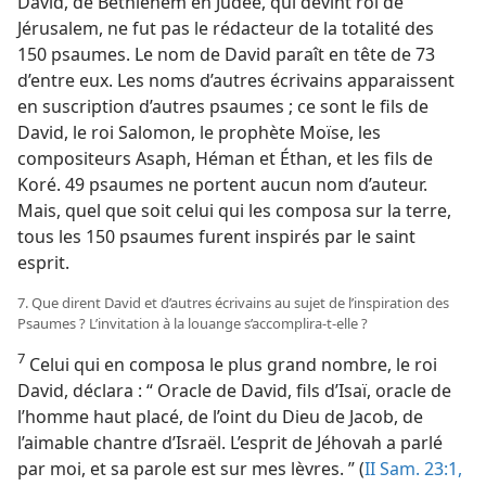
David, de Bethléhem en Judée, qui devint roi de
Jérusalem, ne fut pas le rédacteur de la totalité des
150 psaumes. Le nom de David paraît en tête de 73
d’entre eux. Les noms d’autres écrivains apparaissent
en suscription d’autres psaumes ; ce sont le fils de
David, le roi Salomon, le prophète Moïse, les
compositeurs Asaph, Héman et Éthan, et les fils de
Koré. 49 psaumes ne portent aucun nom d’auteur.
Mais, quel que soit celui qui les composa sur la terre,
tous les 150 psaumes furent inspirés par le saint
esprit.
7. Que dirent David et d’autres écrivains au sujet de l’inspiration des
Psaumes ? L’invitation à la louange s’accomplira-​t-​elle ?
7
Celui qui en composa le plus grand nombre, le roi
David, déclara : “ Oracle de David, fils d’Isaï, oracle de
l’homme haut placé, de l’oint du Dieu de Jacob, de
l’aimable chantre d’Israël. L’esprit de Jéhovah a parlé
par moi, et sa parole est sur mes lèvres. ” (
II Sam. 23:1,