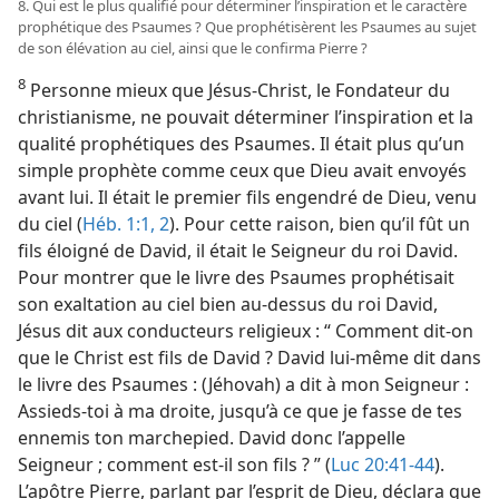
8. Qui est le plus qualifié pour déterminer l’inspiration et le caractère
prophétique des Psaumes ? Que prophétisèrent les Psaumes au sujet
de son élévation au ciel, ainsi que le confirma Pierre ?
8
Personne mieux que Jésus-Christ, le Fondateur du
christianisme, ne pouvait déterminer l’inspiration et la
qualité prophétiques des Psaumes. Il était plus qu’un
simple prophète comme ceux que Dieu avait envoyés
avant lui. Il était le premier fils engendré de Dieu, venu
du ciel (
Héb. 1:1, 2
). Pour cette raison, bien qu’il fût un
fils éloigné de David, il était le Seigneur du roi David.
Pour montrer que le livre des Psaumes prophétisait
son exaltation au ciel bien au-dessus du roi David,
Jésus dit aux conducteurs religieux : “ Comment dit-​on
que le Christ est fils de David ? David lui-​même dit dans
le livre des Psaumes : (Jéhovah) a dit à mon Seigneur :
Assieds-​toi à ma droite, jusqu’à ce que je fasse de tes
ennemis ton marchepied. David donc l’appelle
Seigneur ; comment est-​il son fils ? ” (
Luc 20:41-44
).
L’apôtre Pierre, parlant par l’esprit de Dieu, déclara que