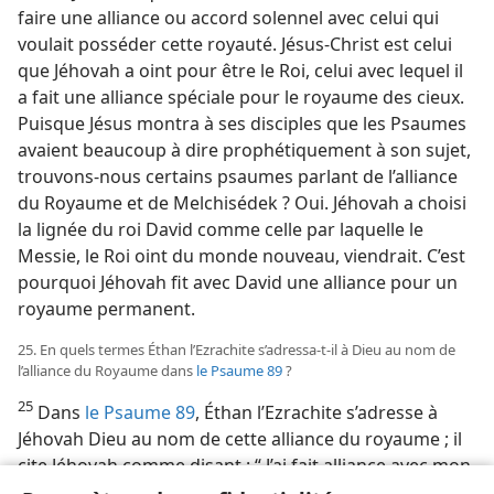
faire une alliance ou accord solennel avec celui qui
voulait posséder cette royauté. Jésus-Christ est celui
que Jéhovah a oint pour être le Roi, celui avec lequel il
a fait une alliance spéciale pour le royaume des cieux.
Puisque Jésus montra à ses disciples que les Psaumes
avaient beaucoup à dire prophétiquement à son sujet,
trouvons-​nous certains psaumes parlant de l’alliance
du Royaume et de Melchisédek ? Oui. Jéhovah a choisi
la lignée du roi David comme celle par laquelle le
Messie, le Roi oint du monde nouveau, viendrait. C’est
pourquoi Jéhovah fit avec David une alliance pour un
royaume permanent.
25. En quels termes Éthan l’Ezrachite s’adressa-​t-​il à Dieu au nom de
l’alliance du Royaume dans
le Psaume 89
?
25
Dans
le Psaume 89
, Éthan l’Ezrachite s’adresse à
Jéhovah Dieu au nom de cette alliance du royaume ; il
cite Jéhovah comme disant : “ J’ai fait alliance avec mon
élu, j’ai juré à David, mon serviteur : j’établirai ta