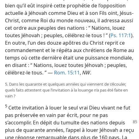
bien qu’il eût inspiré cette prophétie de l’opposition
actuelle à Jéhovah comme Dieu et à son Fils oint, Jésus-
Christ, comme Roi du monde nouveau, il adressa aussi
cet ordre aux peuples des nations : “ Nations, louez
toutes Jéhovah ; peuples, célébrez-​le tous ! ” (
Ps. 117:1
).
En outre, l’un des douze apôtres du Christ reprit ce
commandement et le répéta aux chrétiens de Rome au
temps où cette dernière était une puissance mondiale,
en disant : “ Nations, louez toutes Jéhovah ; peuples,
célébrez-​le tous. ” —
Rom. 15:11
,
NW
.
5. Dans les quarante et quelques années qui viennent de s’écouler,
quels faits attestent que l’invitation à la louange n’a pas été faite en
vain ?
5
Cette invitation à louer le seul vrai Dieu vivant ne fut
pas préservée en vain par écrit, pour ne pas
s’accomplir.
En dépit du tumulte des nations depuis
plus de quarante années, l’appel à louer Jéhovah a reçu
une réponse remarquable dans plus de 160 pays. La