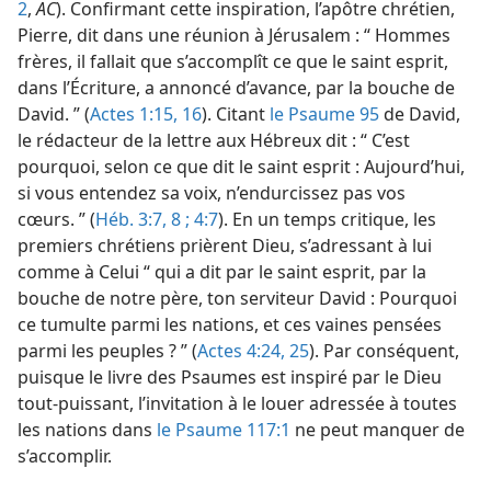
2
,
AC
). Confirmant cette inspiration, l’apôtre chrétien,
Pierre, dit dans une réunion à Jérusalem : “ Hommes
frères, il fallait que s’accomplît ce que le saint esprit,
dans l’Écriture, a annoncé d’avance, par la bouche de
David. ” (
Actes 1:15, 16
). Citant
le Psaume 95
de David,
le rédacteur de la lettre aux Hébreux dit : “ C’est
pourquoi, selon ce que dit le saint esprit : Aujourd’hui,
si vous entendez sa voix, n’endurcissez pas vos
cœurs. ” (
Héb. 3:7, 8 ;
4:7
). En un temps critique, les
premiers chrétiens prièrent Dieu, s’adressant à lui
comme à Celui “ qui a dit par le saint esprit, par la
bouche de notre père, ton serviteur David : Pourquoi
ce tumulte parmi les nations, et ces vaines pensées
parmi les peuples ? ” (
Actes 4:24, 25
). Par conséquent,
puisque le livre des Psaumes est inspiré par le Dieu
tout-puissant, l’invitation à le louer adressée à toutes
les nations dans
le Psaume 117:1
ne peut manquer de
s’accomplir.