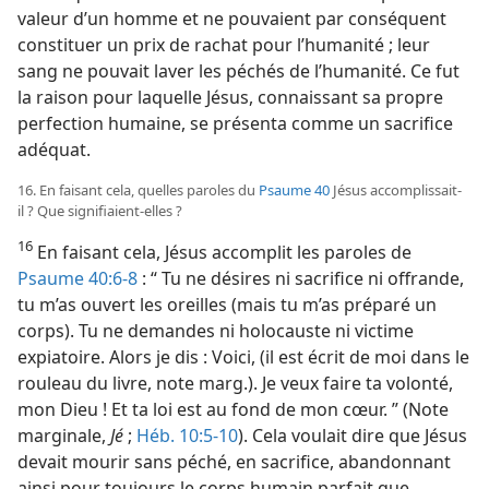
valeur d’un homme et ne pouvaient par conséquent
constituer un prix de rachat pour l’humanité ; leur
sang ne pouvait laver les péchés de l’humanité. Ce fut
la raison pour laquelle Jésus, connaissant sa propre
perfection humaine, se présenta comme un sacrifice
adéquat.
16. En faisant cela, quelles paroles du
Psaume 40
Jésus accomplissait-​
il ? Que signifiaient-​elles ?
16
En faisant cela, Jésus accomplit les paroles de
Psaume 40:6-8
: “ Tu ne désires ni sacrifice ni offrande,
tu m’as ouvert les oreilles (mais tu m’as préparé un
corps). Tu ne demandes ni holocauste ni victime
expiatoire. Alors je dis : Voici, (il est écrit de moi dans le
rouleau du livre, note marg.). Je veux faire ta volonté,
mon Dieu ! Et ta loi est au fond de mon cœur. ” (Note
marginale,
Jé
;
Héb. 10:5-10
). Cela voulait dire que Jésus
devait mourir sans péché, en sacrifice, abandonnant
ainsi pour toujours le corps humain parfait que