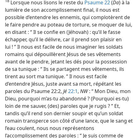
18
Lorsque nous lisons le reste du
Psaume 22
(
Da
) à la
lumière de son accomplissement final, il nous est
possible d’entendre les ennemis, qui complotèrent de
le faire pendre au poteau de torture, se moquer de lui,
en disant : “ Il se confie en (Jéhovah) : qu’il le fasse
échapper, qu’il le délivre, car il prend son plaisir en
lui ! ” Il nous est facile de nous imaginer les soldats
romains qui dépouillèrent Jésus de ses vêtements
avant de le pendre, jetant les dés pour la possession
de sa tunique : “ Ils se partagent mes vêtements, ils
tirent au sort ma tunique. ” Il nous est facile
d’entendre Jésus, juste avant sa mort, répétant les
paroles du Psaume 22:2,
Jé
22:1
,
NW
: “ Mon Dieu, mon
Dieu, pourquoi m’as-​tu abandonné ? (Pourquoi es-​tu)
loin de me sauver, (des) paroles que je rugis ? ” Et,
tandis qu’il rend son dernier soupir et qu’un soldat
romain transperce son côté d’une lance, que le sang et
l’eau coulent, nous nous représentons
l’accomplissement des paroles : “ Je suis comme de