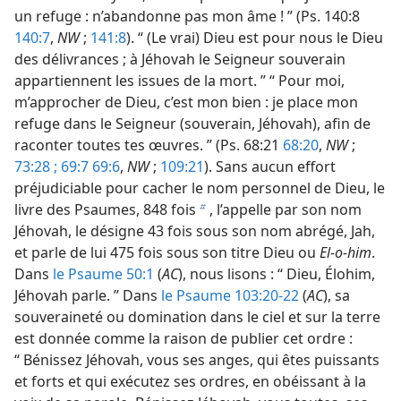
un refuge : n’abandonne pas mon âme ! ” (Ps. 140:8
140:7
,
NW
;
141:8
). “ (Le vrai) Dieu est pour nous le Dieu
des délivrances ; à Jéhovah le Seigneur souverain
appartiennent les issues de la mort. ” “ Pour moi,
m’approcher de Dieu, c’est mon bien : je place mon
refuge dans le Seigneur (souverain, Jéhovah), afin de
raconter toutes tes œuvres. ” (Ps. 68:21
68:20
,
NW
;
73:28 ;
69:7 69:6
,
NW
;
109:21
). Sans aucun effort
préjudiciable pour cacher le nom personnel de Dieu, le
livre des Psaumes, 848 fois
, l’appelle par son nom
b
Jéhovah, le désigne 43 fois sous son nom abrégé, Jah,
et parle de lui 475 fois sous son titre Dieu ou
El-o-him
.
Dans
le Psaume 50:1
(
AC
), nous lisons : “ Dieu, Élohim,
Jéhovah parle. ” Dans
le Psaume 103:20-22
(
AC
), sa
souveraineté ou domination dans le ciel et sur la terre
est donnée comme la raison de publier cet ordre :
“ Bénissez Jéhovah, vous ses anges, qui êtes puissants
et forts et qui exécutez ses ordres, en obéissant à la