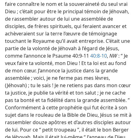
faire connaître le nom et la souveraineté du seul vrai
Dieu ; c’était pour être le principal témoin de Jéhovah,
de rassembler autour de lui une assemblée de
disciples, de frères spirituels, qui feraient avancer et
achèveraient sur la terre l’œuvre de témoignage
touchant le Royaume qu’il avait entreprise. C’était une
partie de la volonté de Jéhovah à l’égard de Jésus,
comme l’annonce le Psaume 40:9-11
40:8-10
,
NW
: “ Je
veux faire ta volonté, mon Dieu ! Et ta loi est au fond
de mon cœur. J’annonce la justice dans la grande
assemblée ; voici, je ne ferme pas mes lèvres,
(Jéhovah) ; tu le sais ! Je ne retiens pas dans mon cœur
ta justice, je publie ta vérité et ton salut ; je ne cache
pas ta bonté et ta fidélité dans la grande assemblée. ”
Conformément à cette prophétie qui fut écrite à son
sujet dans le rouleau de la Bible de Dieu, Jésus se mit à
rassembler douze apôtres et d’autres disciples autour
de lui. Pour ce “ petit troupeau ”, il était le bon Berger
de Jéhovah. Mais il était lui-​même “ l’agneau de Dieu