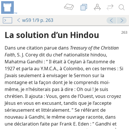
w59 1/9 p. 263
La solution d’un Hindou
Dans une citation parue dans
Treasury of the Christian
Faith
, S. J. Corey dit du chef nationaliste hindou,
Mahatma Gandhi : “ Il était à Ceylan à l’automne de
1927 et parla au Y.M.C.A., à Colombo, en ces termes : Si
j’avais seulement à envisager le Sermon sur la
-ils tournés vers lui?
montagne et la façon dont je le comprends moi-​
même, je n’hésiterais pas à dire : Oh oui ! Je suis
rai bonheur
chrétien. Il ajouta : Vous, gens de l’Ouest, vous croyez
Jésus en vous en excusant, tandis que je l’accepte
sérieusement et littéralement. ” Se référant de
nouveau à Gandhi, le même ouvrage raconte, dans
elle peut opérer chez tous
une déclaration faite par Frank E. Eden : “ Gandhi et