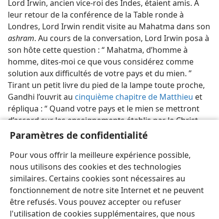
Lord Irwin, ancien vice-roi des Indes, étaient amis. À
leur retour de la conférence de la Table ronde à
Londres, Lord Irwin rendit visite au Mahatma dans son
ashram
. Au cours de la conversation, Lord Irwin posa à
son hôte cette question : “ Mahatma, d’homme à
homme, dites-​moi ce que vous considérez comme
solution aux difficultés de votre pays et du mien. ”
Tirant un petit livre du pied de la lampe toute proche,
Gandhi l’ouvrit au
cinquième chapitre de Matthieu
et
répliqua : “ Quand votre pays et le mien se mettront
d’accord sur les enseignements établis par le Christ
dans ce Sermon sur la montagne, nous aurons résolu
Paramètres de confidentialité
les difficultés, non seulement de nos pays mais ceux
Pour vous offrir la meilleure expérience possible,
du monde entier. ” Cela venait d’un Hindou ! ”
nous utilisons des cookies et des technologies
similaires. Certains cookies sont nécessaires au
fonctionnement de notre site Internet et ne peuvent
être refusés. Vous pouvez accepter ou refuser
l'utilisation de cookies supplémentaires, que nous
Français
Partager
Préférences