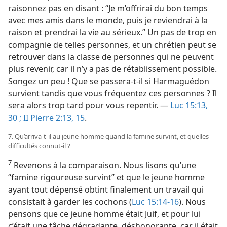
raisonnez pas en disant : “Je m’offrirai du bon temps
avec mes amis dans le monde, puis je reviendrai à la
raison et prendrai la vie au sérieux.” Un pas de trop en
compagnie de telles personnes, et un chrétien peut se
retrouver dans la classe de personnes qui ne peuvent
plus revenir, car il n’y a pas de rétablissement possible.
Songez un peu ! Que se passera-​t-​il si Harmaguédon
survient tandis que vous fréquentez ces personnes ? Il
sera alors trop tard pour vous repentir. —
Luc 15:13,
30 ;
II Pierre 2:13,
15
.
7. Qu’arriva-​t-​il au jeune homme quand la famine survint, et quelles
difficultés connut-​il ?
7
Revenons à la comparaison. Nous lisons qu’une
“famine rigoureuse survint” et que le jeune homme
ayant tout dépensé obtint finalement un travail qui
consistait à garder les cochons (
Luc 15:14-16
). Nous
pensons que ce jeune homme était Juif, et pour lui
c’était une tâche dégradante, déshonorante, car il était