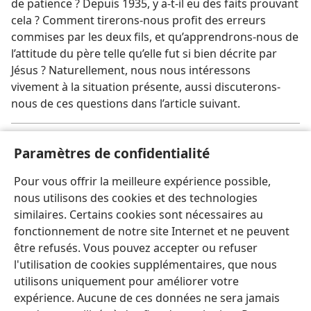
de patience ? Depuis 1935, y a-​t-​il eu des faits prouvant
cela ? Comment tirerons-​nous profit des erreurs
commises par les deux fils, et qu’apprendrons-​nous de
l’attitude du père telle qu’elle fut si bien décrite par
Jésus ? Naturellement, nous nous intéressons
vivement à la situation présente, aussi discuterons-​
nous de ces questions dans l’article suivant.
[Note]
Paramètres de confidentialité
er
La Tour de Garde
(angl.) des 1
et 15 août 1935,
a
Pour vous offrir la meilleure expérience possible,
pages 98, 110, 127, 130.
nous utilisons des cookies et des technologies
similaires. Certains cookies sont nécessaires au
fonctionnement de notre site Internet et ne peuvent
être refusés. Vous pouvez accepter ou refuser
l'utilisation de cookies supplémentaires, que nous
utilisons uniquement pour améliorer votre
expérience. Aucune de ces données ne sera jamais