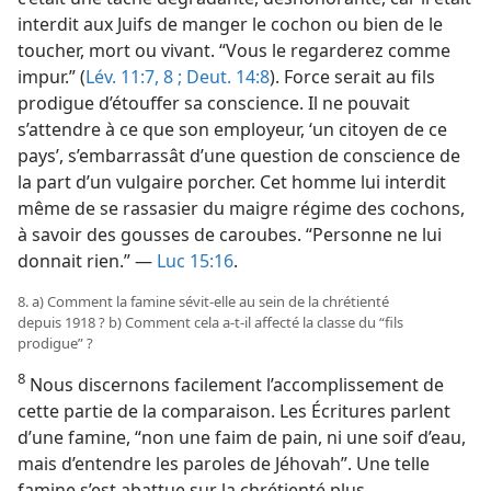
interdit aux Juifs de manger le cochon ou bien de le
toucher, mort ou vivant. “Vous le regarderez comme
impur.” (
Lév. 11:7, 8 ;
Deut. 14:8
). Force serait au fils
prodigue d’étouffer sa conscience. Il ne pouvait
s’attendre à ce que son employeur, ‘un citoyen de ce
pays’, s’embarrassât d’une question de conscience de
la part d’un vulgaire porcher. Cet homme lui interdit
même de se rassasier du maigre régime des cochons,
à savoir des gousses de caroubes. “Personne ne lui
donnait rien.” —
Luc 15:16
.
8. a) Comment la famine sévit-​elle au sein de la chrétienté
depuis 1918 ? b) Comment cela a-​t-​il affecté la classe du “fils
prodigue” ?
8
Nous discernons facilement l’accomplissement de
cette partie de la comparaison. Les Écritures parlent
d’une famine, “non une faim de pain, ni une soif d’eau,
mais d’entendre les paroles de Jéhovah”. Une telle
famine s’est abattue sur la chrétienté plus