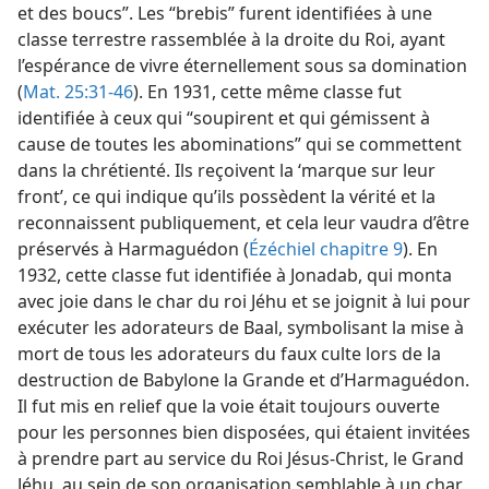
et des boucs”. Les “brebis” furent identifiées à une
classe terrestre rassemblée à la droite du Roi, ayant
l’espérance de vivre éternellement sous sa domination
(
Mat. 25:31-46
). En 1931, cette même classe fut
identifiée à ceux qui “soupirent et qui gémissent à
cause de toutes les abominations” qui se commettent
dans la chrétienté. Ils reçoivent la ‘marque sur leur
front’, ce qui indique qu’ils possèdent la vérité et la
reconnaissent publiquement, et cela leur vaudra d’être
préservés à Harmaguédon (
Ézéchiel chapitre 9
). En
1932, cette classe fut identifiée à Jonadab, qui monta
avec joie dans le char du roi Jéhu et se joignit à lui pour
exécuter les adorateurs de Baal, symbolisant la mise à
mort de tous les adorateurs du faux culte lors de la
destruction de Babylone la Grande et d’Harmaguédon.
Il fut mis en relief que la voie était toujours ouverte
pour les personnes bien disposées, qui étaient invitées
à prendre part au service du Roi Jésus-Christ, le Grand
Jéhu, au sein de son organisation semblable à un char