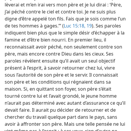
lèverai et m’en irai vers mon père et je lui dirai : ‘Père,
j’ai péché contre le ciel et contre toi. Je ne suis plus
digne d’être appelé ton fils. Fais que je sois comme l’un
de tes hommes à gages.’” (
Luc 15:18, 19
). Ses paroles
indiquent bien plus que le simple désir d’échapper à la
famine et d’être bien nourri. En premier lieu, il
reconnaissait avoir péché, non seulement contre son
père, mais encore contre Dieu dans les cieux. Ses
paroles révèlent ensuite qu’il avait un seul objectif
présent à l’esprit, à savoir retourner chez lui, vivre
sous l’autorité de son père et le servir. Il connaissait
son père et les conditions qui régnaient dans sa
maison. Si, en quittant son foyer, son père s’était
tourné contre lui et l’avait grondé, le jeune homme
n’aurait pas déterminé avec autant d’assurance ce qu’il
devait faire. Il aurait pu décider de retourner et de
chercher du travail quelque part dans le pays, sans
avoir à affronter son père. Mais une telle pensée ne lui
vint même pas à l’esprit ; à ses yeux, rien d’autre ne