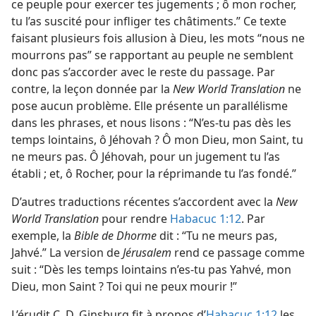
ce peuple pour exercer tes jugements ; ô mon rocher,
tu l’as suscité pour infliger tes châtiments.” Ce texte
faisant plusieurs fois allusion à Dieu, les mots “nous ne
mourrons pas” se rapportant au peuple ne semblent
donc pas s’accorder avec le reste du passage. Par
contre, la leçon donnée par la
New World Translation
ne
pose aucun problème. Elle présente un parallélisme
dans les phrases, et nous lisons : “N’es-​tu pas dès les
temps lointains, ô Jéhovah ? Ô mon Dieu, mon Saint, tu
ne meurs pas. Ô Jéhovah, pour un jugement tu l’as
établi ; et, ô Rocher, pour la réprimande tu l’as fondé.”
D’autres traductions récentes s’accordent avec la
New
World Translation
pour rendre
Habacuc 1:12
. Par
exemple, la
Bible de Dhorme
dit : “Tu ne meurs pas,
Jahvé.” La version de
Jérusalem
rend ce passage comme
suit : “Dès les temps lointains n’es-​tu pas Yahvé, mon
Dieu, mon Saint ? Toi qui ne peux mourir !”
L’érudit C. D. Ginsburg fit à propos d’
Habacuc 1:12
les