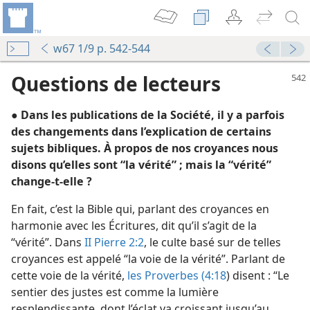
w67 1/9 p. 542-544
Questions de lecteurs
● Dans les publications de la Société, il y a parfois
des changements dans l’explication de certains
sujets bibliques. À propos de nos croyances nous
disons qu’elles sont “la vérité” ; mais la “vérité”
change-​t-​elle ?
et la vérité
La Tour de Garde annonce le Royaume de Jéhovah 2002
En fait, c’est la Bible qui, parlant des croyances en
harmonie avec les Écritures, dit qu’il s’agit de la
La Tour de Garde annonce le Royaume de Jéhovah 1982
“vérité”. Dans
II Pierre 2:2
, le culte basé sur de telles
croyances est appelé “la voie de la vérité”. Parlant de
La Tour de Garde annonce le Royaume de Jéhovah 1954
cette voie de la vérité,
les Proverbes (4:18
) disent : “Le
 vous concerne
sentier des justes est comme la lumière
La Tour de Garde annonce le Royaume de Jéhovah 2005
resplendissante, dont l’éclat va croissant jusqu’au