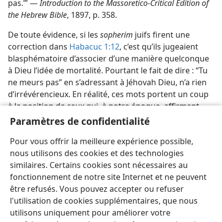
pas.’” —
Introduction to the Massoretico-Critical Edition of
the Hebrew Bible
, 1897, p. 358.
De toute évidence, si les
sopherim
juifs firent une
correction dans
Habacuc 1:12
, c’est qu’ils jugeaient
blasphématoire d’associer d’une manière quelconque
à Dieu l’idée de mortalité. Pourtant le fait de dire : “Tu
ne meurs pas” en s’adressant à Jéhovah Dieu, n’a rien
d’irrévérencieux. En réalité, ces mots portent un coup
à la position de ceux qui, à notre époque, affirment
que Dieu est mort, et ils s’harmonisent avec le psaume
Paramètres de confidentialité
inspiré de Moïse où, à propos de Jéhovah, il est dit :
Pour vous offrir la meilleure expérience possible,
“D’éternité en éternité tu es Dieu.” —
Ps. 90:1, 2
.
nous utilisons des cookies et des technologies
similaires. Certains cookies sont nécessaires au
fonctionnement de notre site Internet et ne peuvent
être refusés. Vous pouvez accepter ou refuser
l'utilisation de cookies supplémentaires, que nous
Français
Partager
Préférences
utilisons uniquement pour améliorer votre
Copyright
© 2026 Watch Tower Bible and Tract Society of Pennsylvania