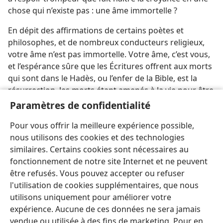
chose qui n’existe pas : une âme immortelle ?
En dépit des affirmations de certains poètes et
philosophes, et de nombreux conducteurs religieux,
votre âme n’est pas immortelle. Votre âme, c’est vous,
et l’espérance sûre que les Écritures offrent aux morts
qui sont dans le Hadès, ou l’enfer de la Bible, est la
résurrection, les morts étant amenés à la vie pour être
de nouveau des âmes vivantes (
Rév. 20:13
). Édifiez
Paramètres de confidentialité
votre espérance sur la vérité biblique, et non sur
Pour vous offrir la meilleure expérience possible,
l’imagination d’hommes imparfaits.
nous utilisons des cookies et des technologies
similaires. Certains cookies sont nécessaires au
fonctionnement de notre site Internet et ne peuvent
être refusés. Vous pouvez accepter ou refuser
l'utilisation de cookies supplémentaires, que nous
Français
Partager
Préférences
utilisons uniquement pour améliorer votre
Copyright
© 2026 Watch Tower Bible and Tract Society of Pennsylvania
expérience. Aucune de ces données ne sera jamais
Conditions d’utilisation
Règles de confidentialité
Paramètres de confidentialité
Se connecter
JW.ORG
vendue ou utilisée à des fins de marketing. Pour en