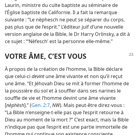
Laurin, ministre du culte baptiste au séminaire de
l’Église baptiste de Californie. Il a fait la remarque
suivante : “Le nèphesch ne peut se séparer du corps,
pas plus que de l’esprit.” L’éditeur juif d’une nouvelle
version anglaise de la Bible, le Dr Harry Orlinsky, a dit à
ce sujet : “‘Nèfesch’ est la personne elle-​même.”
VOTRE ÂME, C’EST VOUS
À propos de la création de l’homme, la Bible déclare
que celui-ci
devint
une âme vivante et non qu’il reçut
une âme. “Et Jéhovah Dieu se mit à former l’homme de
la poussière du sol et à souffler dans ses narines le
souffle de vie et l’homme devint une âme vivante
[
nèphèsh
].” (
Gen. 2:7
,
NW
). Mais peut-être direz-​vous :
“La Bible n’enseigne-​t-​elle pas que l’esprit retourne à
Dieu au moment de la mort ?” C’est exact, mais la Bible
n’indique pas que l’esprit est une partie immortelle de
l’homme qui continue son existence consciente.