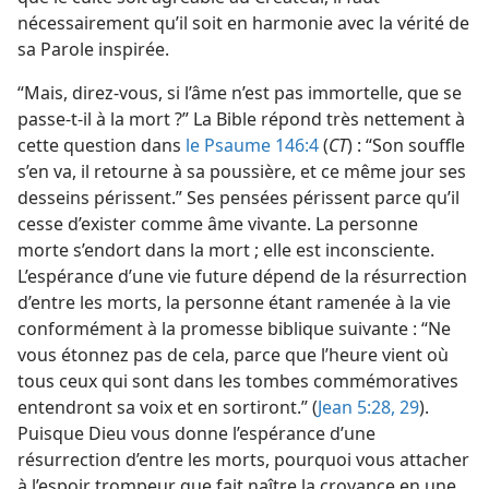
nécessairement qu’il soit en harmonie avec la vérité de
sa Parole inspirée.
“Mais, direz-​vous, si l’âme n’est pas immortelle, que se
passe-​t-​il à la mort ?” La Bible répond très nettement à
cette question dans
le Psaume 146:4
(
CT
) : “Son souffle
s’en va, il retourne à sa poussière, et ce même jour ses
desseins périssent.” Ses pensées périssent parce qu’il
cesse d’exister comme âme vivante. La personne
morte s’endort dans la mort ; elle est inconsciente.
L’espérance d’une vie future dépend de la résurrection
d’entre les morts, la personne étant ramenée à la vie
conformément à la promesse biblique suivante : “Ne
vous étonnez pas de cela, parce que l’heure vient où
tous ceux qui sont dans les tombes commémoratives
entendront sa voix et en sortiront.” (
Jean 5:28, 29
).
Puisque Dieu vous donne l’espérance d’une
résurrection d’entre les morts, pourquoi vous attacher
à l’espoir trompeur que fait naître la croyance en une