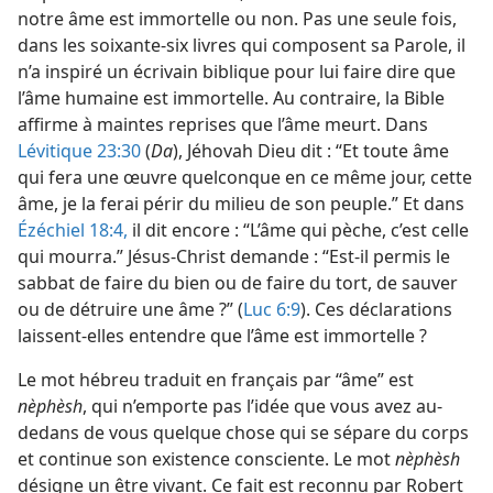
notre âme est immortelle ou non. Pas une seule fois,
dans les soixante-six livres qui composent sa Parole, il
n’a inspiré un écrivain biblique pour lui faire dire que
l’âme humaine est immortelle. Au contraire, la Bible
affirme à maintes reprises que l’âme meurt. Dans
Lévitique 23:30
(
Da
), Jéhovah Dieu dit : “Et toute âme
qui fera une œuvre quelconque en ce même jour, cette
âme, je la ferai périr du milieu de son peuple.” Et dans
Ézéchiel 18:4,
il dit encore : “L’âme qui pèche, c’est celle
qui mourra.” Jésus-Christ demande : “Est-​il permis le
sabbat de faire du bien ou de faire du tort, de sauver
ou de détruire une âme ?” (
Luc 6:9
). Ces déclarations
laissent-​elles entendre que l’âme est immortelle ?
Le mot hébreu traduit en français par “âme” est
nèphèsh
, qui n’emporte pas l’idée que vous avez au-
dedans de vous quelque chose qui se sépare du corps
et continue son existence consciente. Le mot
nèphèsh
désigne un être vivant. Ce fait est reconnu par Robert