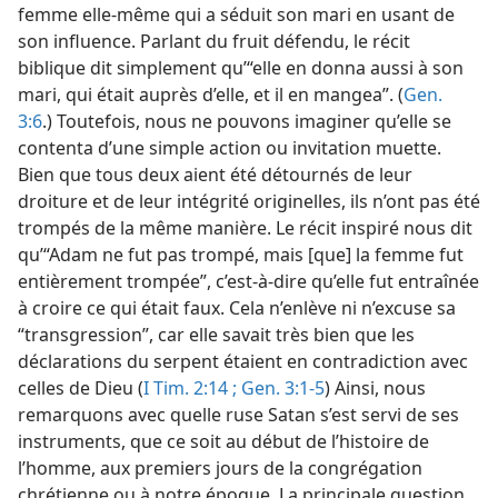
femme elle-​même qui a séduit son mari en usant de
son influence. Parlant du fruit défendu, le récit
biblique dit simplement qu’“elle en donna aussi à son
mari, qui était auprès d’elle, et il en mangea”. (
Gen.
3:6
.) Toutefois, nous ne pouvons imaginer qu’elle se
contenta d’une simple action ou invitation muette.
Bien que tous deux aient été détournés de leur
droiture et de leur intégrité originelles, ils n’ont pas été
trompés de la même manière. Le récit inspiré nous dit
qu’“Adam ne fut pas trompé, mais [que] la femme fut
entièrement trompée”, c’est-à-dire qu’elle fut entraînée
à croire ce qui était faux. Cela n’enlève ni n’excuse sa
“transgression”, car elle savait très bien que les
déclarations du serpent étaient en contradiction avec
celles de Dieu (
I Tim. 2:14 ;
Gen. 3:1-5
) Ainsi, nous
remarquons avec quelle ruse Satan s’est servi de ses
instruments, que ce soit au début de l’histoire de
l’homme, aux premiers jours de la congrégation
chrétienne ou à notre époque. La principale question