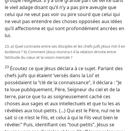
groupe religieux. Il y a une grande part de vérité dans
le vieil adage disant qu’il n’y a pas pire aveugle que
celui qui ne veut pas voir ou pire sourd que celui qui
ne veut pas entendre des choses opposées aux idées
qu’il affectionne et qui sont profondément ancrées en
lui.
23. a) Quel contraste entre ses disciples et les chefs juifs Jésus mit-​il en
évidence ? b) Comment Jésus montra-​t-​il la relation étroite entre
l’attitude du cœur et la vision mentale ?
23
Écoutez ce que Jésus déclara à ce sujet. Parlant des
chefs juifs qui étaient ‘versés dans la Loi’ et
possédaient la “clé de la connaissance”, il déclara : “Je
te loue publiquement, Père, Seigneur du ciel et de la
terre, parce que tu as soigneusement caché ces
choses aux sages et aux intellectuels et que tu les as
révélées aux tout-petits. (...) Qui est le Père, nul ne le
sait si ce n’est le Fils, et celui à qui le Fils veut bien le
révéler.” Puis, identifiant ces “tout-petits”, Jésus se