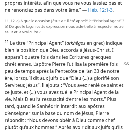
propres intérêts, afin que vous ne vous lassiez pas et
ne renonciez pas dans votre âme.” —
Héb. 12:1-3
.
11, 12. a) À quelle occasion Jésus a-​t-​il été appelé le “Principal Agent” ?
b) De quelle façon cette expression nous aide-​t-​elle à respecter notre
salut et le vrai culte ?
11
Le titre “Principal Agent” (
arkhêgos
en grec) indique
bien la position que Dieu accorda à Jésus-Christ. Il
apparaît quatre fois dans les Écritures grecques
chrétiennes. L’apôtre Pierre l’utilisa la première
fois
peu de temps après la Pentecôte de l’an 33 de notre
ère, lorsqu’il dit aux Juifs que “Dieu (...) a glorifié son
Serviteur, Jésus”. Il ajouta : “Vous avez renié ce saint et
ce juste, et (...) vous avez tué le Principal Agent de la
vie. Mais Dieu l’a ressuscité d’entre les morts.” Plus
tard, quand le Sanhédrin interdit aux apôtres
d’enseigner sur la base du nom de Jésus, Pierre
répondit : “Nous devons obéir à Dieu comme chef
plutôt qu’aux hommes.” Après avoir dit aux Juifs qu’ils