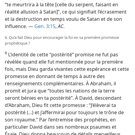
“te meurtrira à la tête [celle du serpent, faisant en
réalité allusion à Satan]”, ce qui signifiait l’écrasement
et la destruction en temps voulu de Satan et de son
influence. —
Gen. 3:15
,
AC
.
6. Qu’a fait Dieu pour encourager la foi en sa première promesse
prophétique ?
6
L’identité de cette “postérité” promise ne fut pas
révélée quand elle fut mentionnée pour la première
fois, mais Dieu garda vivantes cette espérance et cette
promesse en donnant de temps à autre des
renseignements complémentaires. À Abraham, il
promit et jura que “toutes les nations de la terre
seront bénies en ta postérité”. À David, descendant
d’Abraham, Dieu fit cette promesse : “J’élèverai ta
postérité (...) et j’affermirai pour toujours le trône de
son royaume.” Par l’entremise des prophètes, en
particulier David dans ses nombreux psaumes et
Ésaïe, Dieu donna beaucoup de détails merveilleux