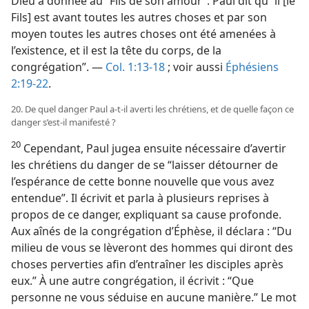
Dieu a donnée au “Fils de son amour”. Paul dit qu’“il [le
Fils] est avant toutes les autres choses et par son
moyen toutes les autres choses ont été amenées à
l’existence, et il est la tête du corps, de la
congrégation”. —
Col. 1:13-18
; voir aussi
Éphésiens
2:19-22
.
20. De quel danger Paul a-​t-​il averti les chrétiens, et de quelle façon ce
danger s’est-​il manifesté ?
20
Cependant, Paul jugea ensuite nécessaire d’avertir
les chrétiens du danger de se “laisser détourner de
l’espérance de cette bonne nouvelle que vous avez
entendue”. Il écrivit et parla à plusieurs reprises à
propos de ce danger, expliquant sa cause profonde.
Aux aînés de la congrégation d’Éphèse, il déclara : “Du
milieu de vous se lèveront des hommes qui diront des
choses perverties afin d’entraîner les disciples après
eux.” À une autre congrégation, il écrivit : “Que
personne ne vous séduise en aucune manière.” Le mot