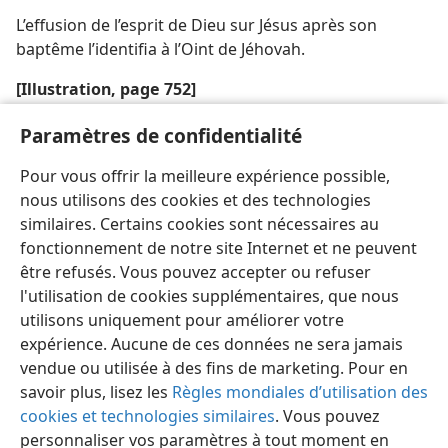
L’effusion de l’esprit de Dieu sur Jésus après son
baptême l’identifia à l’Oint de Jéhovah.
[Illustration, page 752]
Le serpent séduisit Ève par sa ruse. Nous pouvons
Paramètres de confidentialité
éviter les pièges de Satan en considérant toutes
Pour vous offrir la meilleure expérience possible,
choses selon le point de vue de Dieu.
nous utilisons des cookies et des technologies
similaires. Certains cookies sont nécessaires au
fonctionnement de notre site Internet et ne peuvent
être refusés. Vous pouvez accepter ou refuser
l'utilisation de cookies supplémentaires, que nous
Français
Partager
Préférences
utilisons uniquement pour améliorer votre
Copyright
© 2026 Watch Tower Bible and Tract Society of Pennsylvania
expérience. Aucune de ces données ne sera jamais
Conditions d’utilisation
Règles de confidentialité
Paramètres de confidentialité
Se connecter
JW.ORG
vendue ou utilisée à des fins de marketing. Pour en
savoir plus, lisez les
Règles mondiales d’utilisation des
cookies et technologies similaires
. Vous pouvez
personnaliser vos paramètres à tout moment en