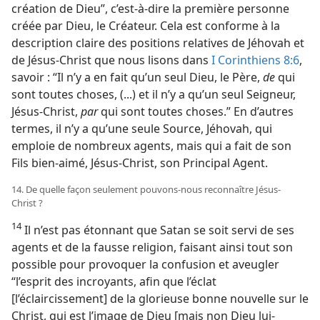
création de Dieu”, c’est-à-dire la première personne
créée par Dieu, le Créateur. Cela est conforme à la
description claire des positions relatives de Jéhovah et
de Jésus-Christ que nous lisons dans
I Corinthiens 8:6
,
savoir : “Il n’y a en fait qu’un seul Dieu, le Père,
de
qui
sont toutes choses, (...) et il n’y a qu’un seul Seigneur,
Jésus-Christ,
par
qui sont toutes choses.” En d’autres
termes, il n’y a qu’une seule Source, Jéhovah, qui
emploie de nombreux agents, mais qui a fait de son
Fils bien-aimé, Jésus-Christ, son Principal Agent.
14. De quelle façon seulement pouvons-​nous reconnaître Jésus-
Christ ?
14
Il n’est pas étonnant que Satan se soit servi de ses
agents et de la fausse religion, faisant ainsi tout son
possible pour provoquer la confusion et aveugler
“l’esprit des incroyants, afin que l’éclat
[l’éclaircissement] de la glorieuse bonne nouvelle sur le
Christ, qui est l’image de Dieu [mais non Dieu lui-​