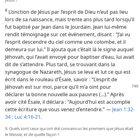
Jésus ?
8
L’onction de Jésus par l’esprit de Dieu n’eut pas lieu
lors de sa naissance, mais trente ans plus tard lorsqu’il
fut baptisé par Jean dans le Jourdain. Jean lui-​même
rendit témoignage sur cet événement, disant : “J’ai vu
l’esprit descendre du ciel comme une colombe, et il
demeura sur lui.” Il ajouta que c’était là le signe auquel
Jéhovah, qui l’avait envoyé pour baptiser d’eau, lui avait
dit de s’attendre. Plus tard, se trouvant dans la
synagogue de Nazareth, Jésus se leva et lut ce qui est
écrit dans le rouleau d’Ésaïe, savoir : “L’esprit de
Jéhovah est sur moi, parce qu’il m’a
oint pour
déclarer la bonne nouvelle aux pauvres (...).” Après
avoir cité Ésaïe, il déclara : “Aujourd’hui est accomplie
cette écriture que vous venez d’entendre.” —
Jean 1:32-
34 ;
Luc 4:16-21
.
9. Quels sont ceux qui ont été convaincus les premiers que Jésus était
le Messie, et de quelle façon ?