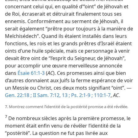
concernant celui qui, en qualité d’“oint” de Jéhovah et
de Roi, écraserait et détruirait finalement tous ses
ennemis. Conformément au serment de Jéhovah, il
serait également “prêtre pour toujours à la manière de
Melchisédech”. Quand ils étaient installés dans leurs
fonctions, les rois et les grands prêtres d’Israël étaient
oints d’une huile spéciale, mais ce personnage à venir
devait être oint de “l’esprit du Seigneur, de Jéhovah”,
pour accomplir une œuvre merveilleuse annoncée
dans
Ésaïe 61:1-3
(
AC
). Ces promesses ainsi que bien
d’autres donnaient aux Juifs la ferme espérance de voir
un Messie ou Christ, ces deux mots signifiant “oint”. —
Gen. 22:18 ;
II Sam. 7:12, 13 ;
Ps. 2:1-9 ;
110:1-7
,
AC
.
7. Montrez comment l’identité de la postérité promise a été révélée.
7
De nombreux siècles après la première promesse, le
moment était enfin venu de révéler l’identité de la
“postérité”. La question ne fut pas livrée aux