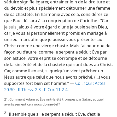
séduire signifie égarer, entraîner loin de la droiture et
du devoir, et plus spécialement détourner une femme
de sa chasteté. En harmonie avec cela, considérez ce
que Paul déclara à la congrégation de Corinthe : “Car
je suis jaloux à votre égard d’une jalousie selon Dieu,
car je vous ai personnellement promis en mariage à
un seul mari, afin que je puisse vous présenter au
Christ comme une vierge chaste. Mais j’ai peur que de
façon ou d’autre, comme le serpent a séduit Ève par
son astuce, votre esprit se corrompe et se détourne
de la sincérité et de la chasteté qui sont dues au Christ.
Car, comme il en est, si quelqu’un vient prêcher un
Jésus autre que celui que nous avons prêché, (...) vous
supportez fort bien cet homme.” —
Col. 1:23 ;
Actes
20:30 ;
II Thess. 2:3 ;
II Cor. 11:2-4
.
21. Comment Adam et Ève ont-​ils été trompés par Satan, et quel
avertissement cela nous donne-​t-​il ?
21
Il semble que si le serpent a séduit Ève, c’est la