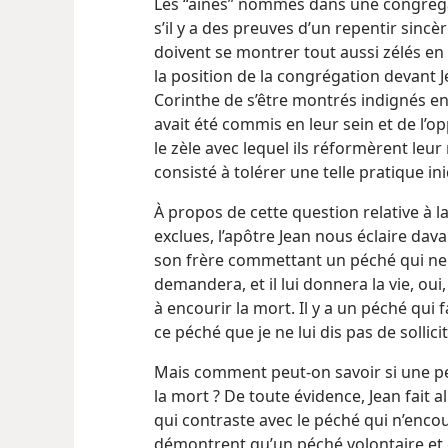
Les “aînés” nommés dans une congréga
s’il y a des preuves d’un repentir sincèr
doivent se montrer tout aussi zélés en 
la position de la congrégation devant Jé
Corinthe de s’être montrés indignés e
avait été
commis en leur sein et de l’op
le zèle avec lequel ils réformèrent leu
consisté à tolérer une telle pratique i
À propos de cette question relative à 
exclues, l’apôtre Jean nous éclaire dav
son frère commettant un péché qui ne fa
demandera, et il lui donnera la vie, ou
à encourir la mort. Il y a un péché qui 
ce péché que je ne lui dis pas de sollici
Mais comment peut-​on savoir si une 
la mort ? De toute évidence, Jean fait a
qui contraste avec le péché qui n’enco
démontrent qu’un péché volontaire et d