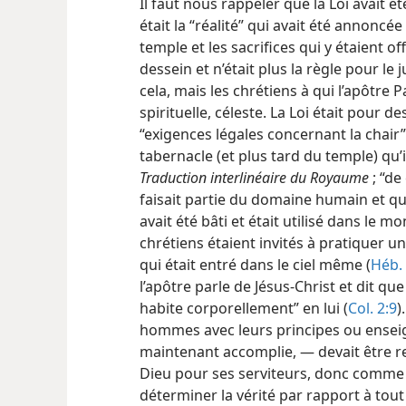
Il faut nous rappeler que la Loi avait ét
était la “réalité” qui avait été annoncée
temple et les sacrifices qui y étaient of
dessein et n’était plus la règle pour le
cela, mais les chrétiens à qui l’apôtre P
spirituelle, céleste. La Loi était pour d
“exigences légales concernant la chair
tabernacle (et plus tard du temple) qu’i
Traduction interlinéaire du Royaume
; “de
faisait partie du domaine humain et que,
avait été bâti et était utilisé dans l
chrétiens étaient invités à pratiquer un
qui était entré dans le ciel même (
Héb. 
l’apôtre parle de Jésus-Christ et dit que
habite corporellement” en lui (
Col. 2:9
)
hommes avec leurs principes ou ensei
maintenant accomplie, — devait être 
Dieu pour ses serviteurs, donc comme 
déterminer la vérité par rapport à tou