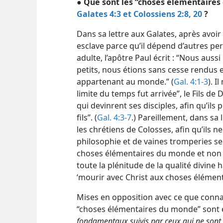
● Que sont les “choses élémentaire
Galates 4:3 et
Colossiens 2:8,
20
?
Dans sa lettre aux Galates, après avoi
esclave parce qu’il dépend d’autres per
adulte, l’apôtre Paul écrit : “Nous aus
petits, nous étions sans cesse rendus 
appartenant au monde.” (
Gal. 4:1-3
). I
limite du temps fut arrivée”, le Fils de Di
qui devinrent ses disciples, afin qu’il
fils”. (
Gal. 4:3-7
.) Pareillement, dans sa 
les chrétiens de Colosses, afin qu’ils n
philosophie et de vaines tromperies se
choses élémentaires du monde et non se
toute la plénitude de la qualité divine 
‘mourir avec Christ aux choses éléme
Mises en opposition avec ce que connai
“choses élémentaires
du monde” sont
fondamentaux suivis par ceux qui ne sont 