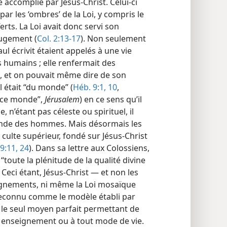
é accomplie par Jésus-Christ. Celui-ci
 par les ‘ombres’ de la Loi, y compris le
ferts. La Loi avait donc servi son
 jugement (
Col. 2:13-17
). Non seulement
aul écrivit étaient appelés à une vie
es humains ; elle renfermait des
”, et on pouvait même dire de son
l était “du monde” (
Héb. 9:1,
10
,
 ce monde”,
Jérusalem
) en ce sens qu’il
 n’étant pas céleste ou spirituel, il
e monde des hommes. Mais désormais les
 culte supérieur, fondé sur Jésus-Christ
9:11,
24
). Dans sa lettre aux Colossiens,
 “toute la plénitude de la qualité divine
. Ceci étant, Jésus-Christ — et non les
gnements, ni même la Loi mosaïque
reconnu comme le modèle établi par
le seul moyen parfait permettant de
t enseignement ou à tout mode de vie.