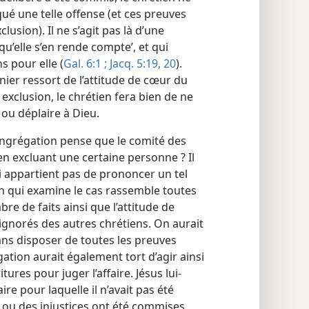
qué une telle offense (et ces preuves
usion). Il ne s’agit pas là d’une
qu’elle s’en rende compte’, et qui
 pour elle (
Gal. 6:1 ;
Jacq. 5:19, 20
).
nier ressort de l’attitude de cœur du
exclusion, le chrétien fera bien de ne
 ou déplaire à Dieu.
congrégation pense que le comité des
n excluant une certaine personne ? Il
lui appartient pas de prononcer un tel
n qui examine le cas rassemble toutes
e de faits ainsi que l’attitude de
 ignorés des autres chrétiens. On aurait
ans disposer de toutes les preuves
tion aurait également tort d’agir ainsi
tures pour juger l’affaire. Jésus lui-​
re pour laquelle il n’avait pas été
es ou des injustices ont été commises,