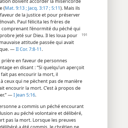
tion doivent accorder la miséricorde
e (
Mat. 9:13 ;
Jacq. 3:17 ;
5:11
). Mais ils
faveur de la justice et pour préserver
hovah. Paul félicita les frères de
n comprenant l’énormité du péché qui
probre jeté sur Dieu. Il les loua pour
r mauvaise attitude passée qui avait
nique. —
II Cor. 7:8-11
.
la prière en faveur de personnes
antage en disant : “Si quelqu’un aperçoit
it pas encourir la mort, il
i, à ceux qui ne pèchent pas de manière
fait encourir la mort. C’est à propos de
ter.” —
I Jean 5:16
.
personne a commis un péché encourant
llusion au péché volontaire et délibéré,
urt pas la mort. Lorsque les preuves
élibéré a été commis, le chrétien ne