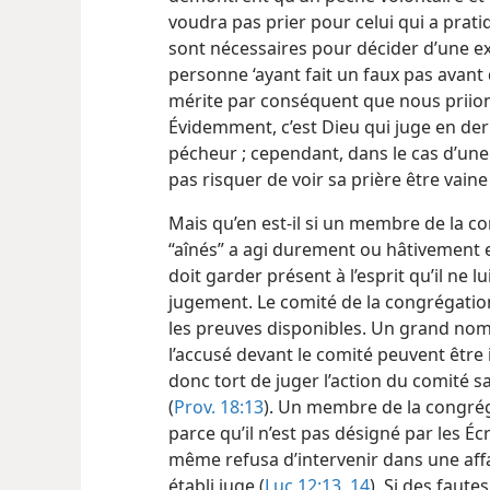
voudra pas prier pour celui qui a prati
sont nécessaires pour décider d’une excl
personne ‘ayant fait un faux pas avant 
mérite par conséquent que nous priions
Évidemment, c’est Dieu qui juge en der
pécheur ; cependant, dans le cas d’une 
pas risquer de voir sa prière être vaine
Mais qu’en est-​il si un membre de la 
“aînés” a agi durement ou hâtivement e
doit garder présent à l’esprit qu’il ne 
jugement. Le comité de la congrégatio
les preuves disponibles. Un grand nombr
l’accusé devant le comité peuvent être
donc tort de juger l’action du comité s
(
Prov. 18:13
). Un membre de la congréga
parce qu’il n’est pas désigné par les Écri
même refusa d’intervenir dans une affai
établi juge (
Luc 12:13, 14
). Si des faut