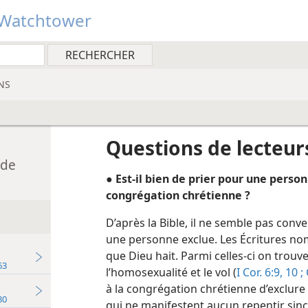
Watchtower
NS
Questions de lecteur
 de
●
Est-​il bien de prier pour une perso
congrégation chrétienne ?
D’après la Bible, il ne semble pas conv
une personne exclue. Les Écritures n
que Dieu hait. Parmi celles-ci on trouve l
ume de Jéhovah 1963
l’homosexualité et le vol (
I Cor. 6:9, 10 ;
à la congrégation chrétienne d’exclure 
ume de Jéhovah 1980
qui ne manifestent aucun repentir sinc