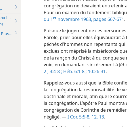
congrégation ne devraient entretenir a
ume de Jéhovah 1971
Pour un examen du fondement biblique 
exclus
er
du 1
novembre 1963, pages 667-671
.
ume de Jéhovah 1974
Puisque le jugement de ces personnes v
Plus…
Parole, prier pour elles équivaudrait à
péchés d’hommes non repentants qui p
exclues ont méprisé la miséricorde qu
de la rançon du Christ à quiconque se 
voie, en demandant sincèrement à Jéh
2 ;
3:4-8 ;
Héb. 6:1-8 ;
10:26-31
.
Rappelez-​vous aussi que la Bible conf
la congrégation la responsabilité de ve
doctrinale et morale, afin que le cour
la congrégation. L’apôtre Paul montra c
congrégation de Corinthe de remédier a
négligé. —
I Cor. 5:5-8,
12, 13
.