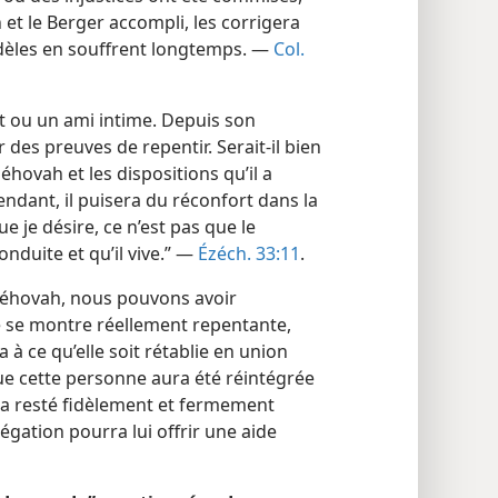
 et le Berger accompli, les corrigera
idèles en souffrent longtemps. —
Col.
t ou un ami intime. Depuis son
des preuves de repentir. Serait-​il bien
Jéhovah et les dispositions qu’il a
endant, il puisera du réconfort dans la
e je désire, ce n’est pas que le
nduite et qu’il vive.” —
Ézéch. 33:11
.
Jéhovah, nous pouvons avoir
e se montre réellement repentante,
a à ce qu’elle soit rétablie en union
que cette personne aura été réintégrée
era resté fidèlement et fermement
régation pourra lui offrir une aide