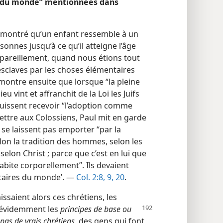
s du monde” mentionnées dans
r montré qu’un enfant ressemble à un
sonnes jusqu’à ce qu’il atteigne l’âge
si pareillement, quand nous étions tout
esclaves par les choses élémentaires
l montre ensuite que lorsque “la pleine
eu vint et affranchit de la Loi les Juifs
s puissent recevoir “l’adoption comme
lettre aux Colossiens, Paul mit en garde
e se laissent pas emporter “par la
lon la tradition des hommes, selon les
lon Christ ; parce que c’est en lui que
habite corporellement”. Ils devaient
ntaires du monde’. —
Col. 2:8, 9,
20
.
ssaient alors ces chrétiens, les
 évidemment les
principes de base ou
pas de vrais chrétiens
, des gens qui font