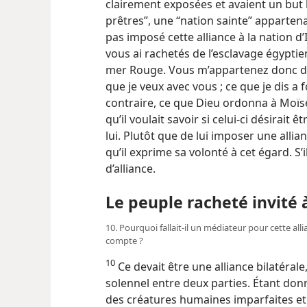
clairement exposées et avaient un but 
prêtres”, une “nation sainte” apparten
pas imposé cette alliance à la nation d’Is
vous ai rachetés de l’esclavage égyptien
mer Rouge. Vous m’appartenez donc de d
que je veux avec vous ; ce que je dis a f
contraire, ce que Dieu ordonna à Moïs
qu’il voulait savoir si celui-ci désirait
lui. Plutôt que de lui imposer une alli
qu’il exprime sa volonté à cet égard. S’il
d’alliance.
Le peuple racheté invité 
10. Pourquoi fallait-​il un médiateur pour cette alli
compte ?
10
Ce devait être une alliance bilatéral
solennel entre deux parties. Étant donné
des créatures humaines imparfaites et 