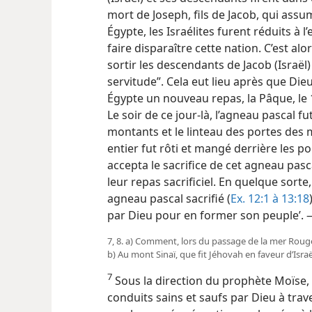
mort de Joseph, fils de Jacob, qui assu
Égypte, les Israélites furent réduits à l
faire disparaître cette nation. C’est al
sortir les descendants de Jacob (Israël
servitude”. Cela eut lieu après que Die
Égypte un nouveau repas, la Pâque, le 1
Le soir de ce jour-​là, l’agneau pascal f
montants et le linteau des portes des m
entier fut rôti et mangé derrière les 
accepta le sacrifice de cet agneau pasca
leur repas sacrificiel. En quelque sorte,
agneau pascal sacrifié (
Ex. 12:1 à 13:18
par Dieu pour en former son peuple’.
7, 8. a) Comment, lors du passage de la mer Rouge, 
b) Au mont Sinaï, que fit Jéhovah en faveur d’Israël
7
Sous la direction du prophète Moïse, l
conduits sains et saufs par Dieu à trav