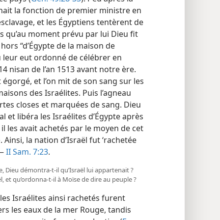
mait la fonction de premier ministre en
’esclavage, et les Égyptiens tentèrent de
ors qu’au moment prévu par lui Dieu fit
) hors “d’Égypte de la maison de
u leur eut ordonné de célébrer en
4 nisan de l’an 1513 avant notre ère.
ut égorgé, et l’on mit de son sang sur les
aisons des Israélites. Puis l’agneau
portes closes et marquées de sang. Dieu
l et libéra les Israélites d’Égypte après
 il les avait achetés par le moyen de cet
). Ainsi, la nation d’Israël fut ‘rachetée
 —
II Sam. 7:23
.
Dieu démontra-​t-​il qu’Israël lui appartenait ?
, et qu’ordonna-​t-​il à Moïse de dire au peuple ?
es Israélites ainsi rachetés furent
ers les eaux de la mer Rouge, tandis