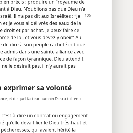
bien précis : produire un “royaume de
ant à Dieu. N’oublions pas que Dieu n’a
raël. Il n’a pas dit
aux Israélites : “Je
 et je vous ai délivrés des eaux de la
roit et par achat. Je peux faire ce
orce de loi, et vous devez y obéir.” Au
e de dire à son peuple racheté indique
 être admis dans une sainte alliance avec
ance de façon tyrannique, Dieu attendit
 ne le désirait pas, il n’y aurait pas
à exprimer sa volonté
ance, et de quel facteur humain Dieu a-​t-​il tenu
e, c’est-à-dire un contrat ou engagement
 qu’elle devait lier le Dieu très-haut et
pécheresses, qui avaient hérité la