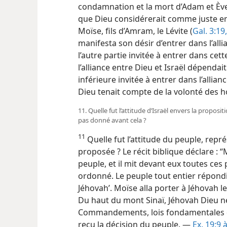
condamnation et la mort d’Adam et Ève,
que Dieu considérerait comme juste en 
Moïse, fils d’Amram, le Lévite (
Gal. 3:19
manifesta son désir d’entrer dans l’alli
l’autre partie invitée à entrer dans cett
l’alliance entre Dieu et Israël dépendai
inférieure invitée à entrer dans l’allia
Dieu tenait compte de la volonté des
11. Quelle fut l’attitude d’Israël envers la proposit
pas donné avant cela ?
11
Quelle fut l’attitude du peuple, repré
proposée ? Le récit biblique déclare : 
peuple, et il mit devant eux toutes ces 
ordonné. Le peuple tout entier répondit
Jéhovah’. Moïse alla porter à Jéhovah le
Du haut du mont Sinaï, Jéhovah Dieu n
Commandements, lois fondamentales de 
reçu la décision du peuple. —
Ex. 19:9 