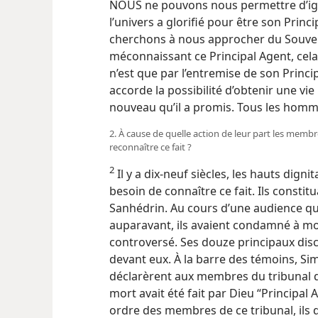
NOUS ne pouvons nous permettre d’igno
l’univers a glorifié pour être son Princi
cherchons à nous approcher du Souvera
méconnaissant ce Principal Agent, cela
n’est que par l’entremise de son Princi
accorde la possibilité d’obtenir une vie
nouveau qu’il a promis. Tous les hommes
2. À cause de quelle action de leur part les membr
reconnaître ce fait ?
2
Il y a dix-neuf siècles, les hauts digni
besoin de connaître ce fait. Ils consti
Sanhédrin. Au cours d’une audience qu
auparavant, ils avaient condamné à mo
controversé. Ses douze principaux dis
devant eux. À la barre des témoins, Sim
déclarèrent aux membres du tribunal 
mort avait été fait par Dieu “Principal
ordre des membres de ce tribunal, ils d