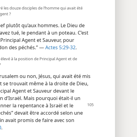
ré les douze disciples de l’homme qui avait été
Agent ?
f plutôt qu’aux hommes. Le Dieu de
avez tué, le pendant à un poteau. C’est
 Principal Agent et Sauveur, pour
ardon des péchés.” —
Actes 5:29-32
.
 élevé à la position de Principal Agent et de
?
rusalem ou non, Jésus, qui avait été mis
t se trouvait même à la droite de Dieu,
cipal Agent et Sauveur devant le
 d’Israël. Mais pourquoi était-​il un
onner la repentance à
Israël et le
chés” devait être accordé selon une
vin avait promis de faire avec son
0
.