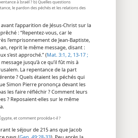
epentance à Israël ? b) Quelles questions
tance, le pardon des péchés et les relations des
avant l’apparition de Jésus-Christ sur la
 prêché : “Repentez-​vous, car le
rès l’emprisonnement de Jean-Baptiste,
Jean, reprit le même message, disant :
ux s’est approché.” (
Mat. 3:1, 2,
13-17 ;
 message jusqu’à ce qu’il fût mis à
érusalem. La repentance de la part
fférente ? Quels étaient les péchés qui
que Simon Pierre prononça devant les
as les faire réfléchir ? Comment leurs
tées ? Reposaient-​elles sur le même
a.
Égypte, et comment procéda-​t-​il ?
urant le séjour de 215 ans que Jacob
ce pays (
Gen. 49:28-33
). Peu après la