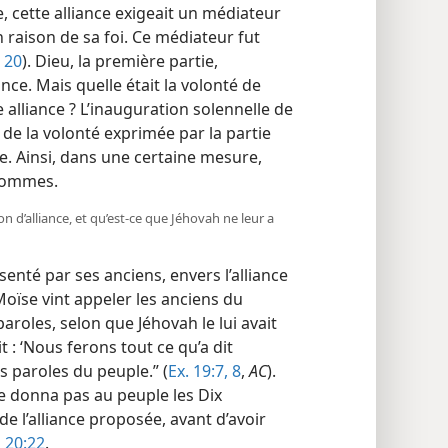
 cette alliance exigeait un médiateur
raison de sa foi. Ce médiateur fut
, 20
). Dieu, la première partie,
ance. Mais quelle était la volonté de
e alliance ? L’inauguration solennelle de
t de la volonté exprimée par la partie
nce. Ainsi, dans une certaine mesure,
 hommes.
ion d’alliance, et qu’est-​ce que Jéhovah ne leur a
senté par ses anciens, envers l’alliance
“Moïse vint appeler les anciens du
paroles, selon que Jéhovah le lui avait
 : ‘Nous ferons tout ce qu’a dit
s paroles du peuple.” (
Ex. 19:7, 8
,
AC
).
e donna pas au peuple les Dix
l’alliance proposée, avant d’avoir
à 20:22
.