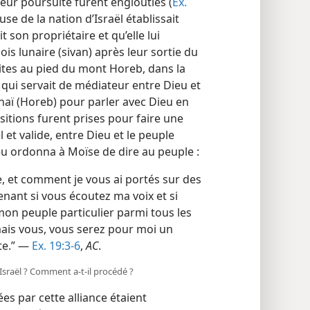
eur poursuite furent englouties (
Ex.
use de la nation d’Israël établissait
 son propriétaire et qu’elle lui
is lunaire (sivan) après leur sortie du
lites au pied du mont Horeb, dans la
 qui servait de médiateur entre Dieu et
inaï (Horeb) pour parler avec Dieu en
sitions furent prises pour faire une
l et valide, entre Dieu et le peuple
eu ordonna à Moïse de dire au peuple :
te, et comment je vous ai portés sur des
enant si vous écoutez ma voix et si
on peuple particulier parmi tous les
 mais vous, vous serez pour moi un
te.” —
Ex. 19:3-6
,
AC
.
 Israël ? Comment a-​t-​il procédé ?
es par cette alliance étaient