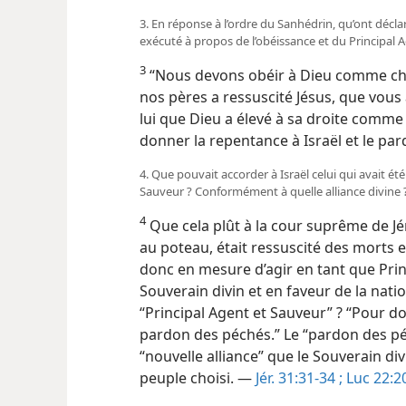
3. En réponse à l’ordre du Sanhédrin, qu’ont décla
exécuté à propos de l’obéissance et du Principal 
3
“Nous devons obéir à Dieu comme che
nos pères a ressuscité Jésus, que vous 
lui que Dieu a élevé à sa droite comme
donner la repentance à Israël et le p
4. Que pouvait accorder à Israël celui qui avait été
Sauveur ? Conformément à quelle alliance divine 
4
Que cela plût à la cour suprême de Jé
au poteau, était ressuscité des morts e
donc en mesure d’agir en tant que Prin
Souverain divin et en faveur de la nation
“Principal Agent et Sauveur” ? “Pour d
pardon des péchés.” Le “pardon des pé
“nouvelle alliance” que le Souverain di
peuple choisi. —
Jér. 31:31-34 ;
Luc 22:2