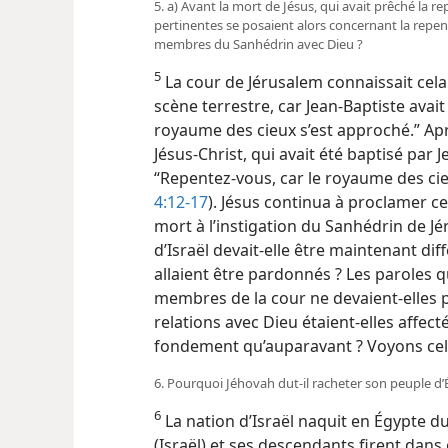
5. a) Avant la mort de Jésus, qui avait prêché la r
pertinentes se posaient alors concernant la repen
membres du Sanhédrin avec Dieu ?
5
La cour de Jérusalem connaissait cela 
scène terrestre, car Jean-Baptiste avait
royaume des cieux s’est approché.” Ap
Jésus-Christ, qui avait été baptisé par 
“Repentez-​vous, car le royaume des cie
4:12-17
). Jésus continua à proclamer ce
mort à l’instigation du Sanhédrin de J
d’Israël devait-​elle être maintenant di
allaient être pardonnés ? Les paroles 
membres de la cour ne devaient-​elles p
relations avec Dieu étaient-​elles affec
fondement qu’auparavant ? Voyons cel
6. Pourquoi Jéhovah dut-​il racheter son peuple d’
6
La nation d’Israël naquit en Égypte d
(Israël) et ses descendants firent dans 