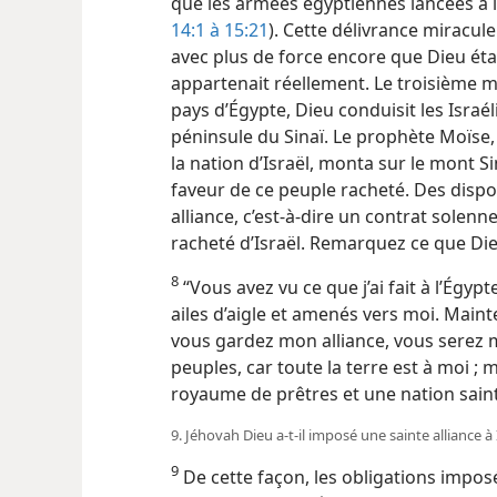
que les armées égyptiennes lancées à l
14:1 à 15:21
). Cette délivrance miracule
avec plus de force encore que Dieu était
appartenait réellement. Le troisième mo
pays d’Égypte, Dieu conduisit les Israé
péninsule du Sinaï. Le prophète Moïse,
la nation d’Israël, monta sur le mont S
faveur de ce peuple racheté. Des dispo
alliance, c’est-à-dire un contrat solenne
racheté d’Israël. Remarquez ce que Di
8
“Vous avez vu ce que j’ai fait à l’Égyp
ailes d’aigle et amenés vers moi. Maint
vous gardez mon alliance, vous serez m
peuples, car toute la terre est à moi ;
royaume de prêtres et une nation sain
9. Jéhovah Dieu a-​t-​il imposé une sainte alliance à
9
De cette façon, les obligations imposé