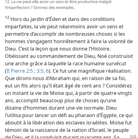
12. La vie peut-​elle avoir un sens et être productive malgré
l’imperfection ? Donnez des exemples.
12
Hors du jardin d’Éden et dans des conditions
imparfaites, la vie peut néanmoins avoir un sens et
permettre d’accomplir de nombreuses choses si les
hommes s’engagent honnêtement à faire la volonté de
Dieu. C’est la leçon que nous donne l’Histoire.
Obéissant au commandement de Dieu, Noé construisit
une arche grâce à laquelle la race humaine survécut
(
II Pierre 2:5 ;
3:5, 6
). Ce fut une magnifique réalisation.
Que dirons-​nous d’Abraham qui, en raison de sa foi,
eut un fils alors qu’il était âgé de cent ans ? Considérez
un instant la vie de Moïse qui, à partir de quatre-vingts
ans, accomplit beaucoup plus de choses qu’une
dizaine d’hommes durant une vie normale. Dieu
l’utilisa pour lancer un défi au pharaon d’Égypte, ce qui
aboutit à la libération des esclaves israélites. Moïse fut
témoin de la naissance de la nation d’Israël, le peuple
de Dieu, et il la conduisit durant
quarante ans. Sa