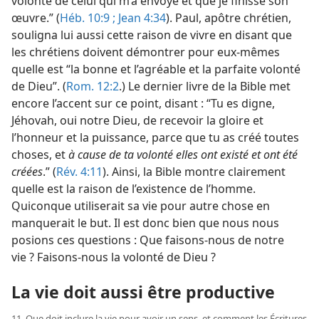
volonté de celui qui m’a envoyé et que je finisse son
œuvre.” (
Héb. 10:9 ;
Jean 4:34
). Paul, apôtre chrétien,
souligna lui aussi cette raison de vivre en disant que
les chrétiens doivent démontrer pour eux-​mêmes
quelle est “la bonne et l’agréable et la parfaite volonté
de Dieu”. (
Rom. 12:2
.) Le dernier livre de la Bible met
encore l’accent sur ce point, disant : “Tu es digne,
Jéhovah, oui notre Dieu, de recevoir la gloire et
l’honneur et la puissance, parce que tu as créé toutes
choses, et
à cause de ta volonté elles ont existé et ont été
créées
.” (
Rév. 4:11
). Ainsi, la Bible montre clairement
quelle est la raison de l’existence de l’homme.
Quiconque utiliserait sa vie pour autre chose en
manquerait le but. Il est donc bien que nous nous
posions ces questions : Que faisons-​nous de notre
vie ? Faisons-​nous la volonté de Dieu ?
La vie doit aussi être productive
11. Que doit inclure la vie pour avoir un sens, et comment les Écritures