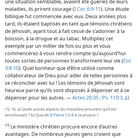
une situation semblable, avaient été guéries de leurs
maladies, ils prirent courage (
I Cor. 6:9-11
). Une étude
biblique fut commencée avec eux. Deux années plus
tard, ils étaient baptisés en tant que témoins chrétiens
de Jéhovah, ayant tout à fait cessé de s’adonner à la
boisson, à la drogue et au tabac. Multipliez cet
exemple par un millier de fois ou plus et vous
commencerez à vous rendre compte qu’aujourd’hui
toutes sortes de personnes transforment leur vie (
Col.
3:8-10
). Quel bonheur que d’être utilisé comme
collaborateur de Dieu pour aider de telles personnes à
se réconcilier avec lui ! Les témoins de Jéhovah sont
heureux parce qu’ils sont disposés à dépenser et à se
dépenser pour les autres. —
Actes 20:35 ;
Ps. 110:3,
Li
.
15, 16. a) Quels autres aspects du ministère prouvent qu’il est
enrichissant ? b) Que dit
II Pierre 1:5-8
à ce propos ?
15
Le ministère chrétien procure encore d’autres
avantages. De nombreux jeunes gens croient que