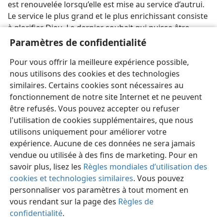
est renouvelée lorsqu’elle est mise au service d’autrui.
Le service le plus grand et le plus enrichissant consiste
à glorifier Dieu. Le dernier souhait qui puisse être
exprimé à propos de la vie est donc celui du psalmiste,
Paramètres de confidentialité
qui déclara : “Que tout ce qui respire loue Jéhovah !
Pour vous offrir la meilleure expérience possible,
Alléluia [louez Jah] !” —
Ps. 150:6
,
AC
.
nous utilisons des cookies et des technologies
similaires. Certains cookies sont nécessaires au
fonctionnement de notre site Internet et ne peuvent
être refusés. Vous pouvez accepter ou refuser
l'utilisation de cookies supplémentaires, que nous
Français
Partager
Préférences
utilisons uniquement pour améliorer votre
Copyright
© 2026 Watch Tower Bible and Tract Society of Pennsylvania
expérience. Aucune de ces données ne sera jamais
Conditions d’utilisation
Règles de confidentialité
Paramètres de confidentialité
Se connecter
JW.ORG
vendue ou utilisée à des fins de marketing. Pour en
savoir plus, lisez les
Règles mondiales d’utilisation des
cookies et technologies similaires
. Vous pouvez
personnaliser vos paramètres à tout moment en
vous rendant sur la page des
Règles de
confidentialité
.