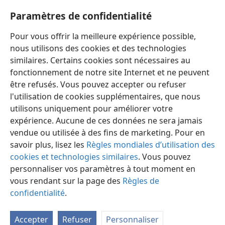
louanges de Dieu vivront sur la terre (
Ps. 148:12, 13 ;
150:1-6
). Par conséquent, choisissez avec sagesse la
Paramètres de confidentialité
musique qui n’entraînera pas votre esprit ou votre
Pour vous offrir la meilleure expérience possible,
cœur loin de ce but.
nous utilisons des cookies et des technologies
similaires. Certains cookies sont nécessaires au
fonctionnement de notre site Internet et ne peuvent
être refusés. Vous pouvez accepter ou refuser
l'utilisation de cookies supplémentaires, que nous
Français
Partager
Préférences
utilisons uniquement pour améliorer votre
Copyright
© 2026 Watch Tower Bible and Tract Society of Pennsylvania
expérience. Aucune de ces données ne sera jamais
Conditions d’utilisation
Règles de confidentialité
Paramètres de confidentialité
Se connecter
JW.ORG
vendue ou utilisée à des fins de marketing. Pour en
savoir plus, lisez les
Règles mondiales d’utilisation des
cookies et technologies similaires
. Vous pouvez
personnaliser vos paramètres à tout moment en
vous rendant sur la page des
Règles de
confidentialité
.
Accepter
Refuser
Personnaliser