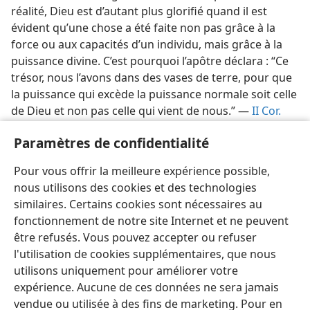
réalité, Dieu est d’autant plus glorifié quand il est
évident qu’une chose a été faite non pas grâce à la
force ou aux capacités d’un individu, mais grâce à la
puissance divine. C’est pourquoi l’apôtre déclara : “Ce
trésor, nous l’avons dans des vases de terre, pour que
la puissance qui excède la puissance normale soit celle
de Dieu et non pas celle qui vient de nous.” —
II Cor.
4:7
.
Paramètres de confidentialité
En mettant fidèlement votre confiance en Jéhovah
Pour vous offrir la meilleure expérience possible,
vous le glorifiez. En retour, il vous ouvrira son cœur en
nous utilisons des cookies et des technologies
témoignage de satisfaction. —
Héb. 6:10 ;
11:6
.
similaires. Certains cookies sont nécessaires au
fonctionnement de notre site Internet et ne peuvent
être refusés. Vous pouvez accepter ou refuser
l'utilisation de cookies supplémentaires, que nous
utilisons uniquement pour améliorer votre
expérience. Aucune de ces données ne sera jamais
vendue ou utilisée à des fins de marketing. Pour en