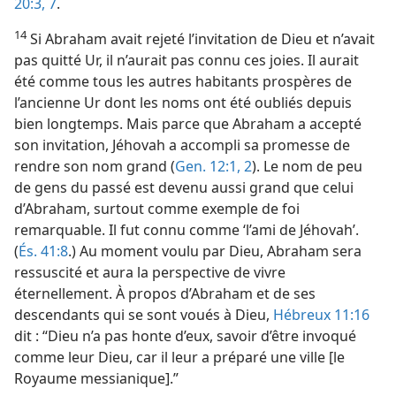
20:3,
7
.
14
Si Abraham avait rejeté l’invitation de Dieu et n’avait
pas quitté Ur, il n’aurait pas connu ces joies. Il aurait
été comme tous les autres habitants prospères de
l’ancienne Ur dont les noms ont été oubliés depuis
bien longtemps. Mais parce que Abraham a accepté
son invitation, Jéhovah a accompli sa promesse de
rendre son nom grand (
Gen. 12:1, 2
). Le nom de peu
de gens du passé est devenu aussi grand que celui
d’Abraham, surtout comme exemple de foi
remarquable. Il fut connu comme ‘l’ami de Jéhovah’.
(
És. 41:8
.) Au moment voulu par Dieu, Abraham sera
ressuscité et aura la perspective de vivre
éternellement. À propos d’Abraham et de ses
descendants qui se sont voués à Dieu,
Hébreux 11:16
dit : “Dieu n’a pas honte d’eux, savoir d’être invoqué
comme leur Dieu, car il leur a préparé une ville [le
Royaume messianique].”