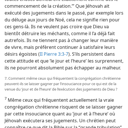
commencement de la création.’” Que Jéhovah ait
exécuté des jugements dans le passé, par exemple lors
du déluge aux jours de Noé, cela ne signifie rien pour
ces gens-​là. Ils ne veulent pas croire que Dieu va
bientôt détruire les méchants, comme il l’a déjà fait
autrefois. Ils ne tiennent pas à changer leur manière
de vivre, mais préfèrent continuer à satisfaire leurs
désirs égoïstes (
II Pierre 3:3-7
). S’ils persistent dans
cette attitude et que ‘le jour et l’heure’ les surprennent,
ils ne pourront absolument pas échapper au malheur.
7. Comment même ceux qui fréquentent la congrégation chrétienne
peuvent-​ils se laisser gagner par l’insouciance pour ce qui est de la
venue du ‘jour et de l’heure’ de l’exécution des jugements de Dieu ?
7
Même ceux qui fréquentent actuellement la vraie
congrégation chrétienne risquent de se laisser gagner
par cette insouciance quant au ‘jour et à l’heure’ où
Jéhovah exécutera ses jugements. Un chrétien peut
connaître ce que dit la Bible sur la “grande tribulation”.