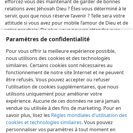
efforcez-​vous dès maintenant de garder de bonnes
relations avec Jéhovah Dieu ? Êtes-​vous déterminé à le
servir, quoi que nous réserve l’avenir ? Telle sera votre
attitude si vous avez pour mobile l’amour de Dieu et de
votre prochain. De plus, vous pouvez attendre avec
confiance la récompense que Dieu vous accordera
Paramètres de confidentialité
ainsi qu’à tous les hommes qui l’aiment sincèrement
Pour vous offrir la meilleure expérience possible,
du fond du cœur.
nous utilisons des cookies et des technologies
similaires. Certains cookies sont nécessaires au
fonctionnement de notre site Internet et ne peuvent
être refusés. Vous pouvez accepter ou refuser
l'utilisation de cookies supplémentaires, que nous
Français
Partager
Préférences
utilisons uniquement pour améliorer votre
Copyright
© 2026 Watch Tower Bible and Tract Society of Pennsylvania
expérience. Aucune de ces données ne sera jamais
Conditions d’utilisation
Règles de confidentialité
Paramètres de confidentialité
Se connecter
JW.ORG
vendue ou utilisée à des fins de marketing. Pour en
savoir plus, lisez les
Règles mondiales d’utilisation des
cookies et technologies similaires
. Vous pouvez
personnaliser vos paramètres à tout moment en