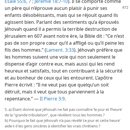
Ésaïe 55:6, 7 ;
Jérémie 18:7-10
). Il se comporte comme
un père qui n’éprouve aucun plaisir
à punir ses
enfants désobéissants, mais qui se réjouit quand ils
agissent bien. Parlant des sentiments qu’a éprouvés
Jéhovah quand il a permis la terrible destruction de
Jérusalem en 607 avant notre ère, la Bible dit : “Ce n’est
pas de son propre cœur qu’il a affligé ou qu’il peine les
fils des hommes.” (
Lament. 3:33
). Jéhovah préfère que
les hommes suivent une voie qui non seulement le
dispense d’agir contre eux, mais aussi qui les rend
heureux et satisfaits, tout en contribuant à la sécurité
et au bonheur de ceux qui les entourent. L’apôtre
Pierre écrivit : “Il ne veut pas que quelqu’un soit
détruit, mais il veut que tous parviennent à la
repentance.” —
II Pierre 3:9
.
5. a) Étant donné que Jéhovah ne fait pas connaître ‘le jour et l’heure’
de la “grande tribulation”, que révèlent tous les hommes ?
b) Pourquoi le fait que Jéhovah n’a pas révélé ‘ce jour et cette heure’
aide-​t-​il les gens sincères à identifier les vrais chrétiens ?