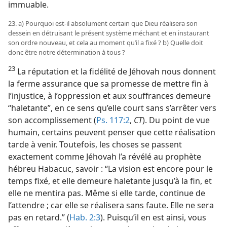
immuable.
23. a) Pourquoi est-​il absolument certain que Dieu réalisera son
dessein en détruisant le présent système méchant et en instaurant
son ordre nouveau, et cela au moment qu’il a fixé ? b) Quelle doit
donc être notre détermination à tous ?
23
La réputation et la fidélité de Jéhovah nous donnent
la ferme assurance que sa promesse de mettre fin à
l’injustice, à l’oppression et aux souffrances demeure
“haletante”, en ce sens qu’elle court sans s’arrêter vers
son accomplissement (
Ps. 117:2
,
CT
). Du point de vue
humain, certains peuvent penser que cette réalisation
tarde à venir. Toutefois, les choses se passent
exactement comme Jéhovah l’a révélé au prophète
hébreu Habacuc, savoir : “La vision est encore pour le
temps fixé, et elle demeure haletante jusqu’à la fin, et
elle ne mentira pas. Même si elle tarde, continue de
l’attendre ; car elle se réalisera sans faute. Elle ne sera
pas en retard.” (
Hab. 2:3
). Puisqu’il en est ainsi, vous