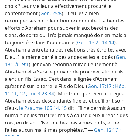
choix ? Leur vie leur a effectivement procuré le
contentement (
Gen. 25:8
). Dieu les a bien
récompensés pour leur bonne conduite. Il a béni les
efforts d’Abraham pour subvenir aux besoins des
siens, de sorte qu’il n’a jamais manqué de rien mais a
toujours été dans l’abondance (
Gen. 13:2 ;
14:14
).
Abraham a entretenu des relations très étroites avec
Dieu. Il a même parlé à des anges et les a logés (
Gen.
18:1 à 19:1
). Jéhovah redonna miraculeusement à
Abraham et à Sara le pouvoir de procréer, afin qu’ils
aient un fils, Isaac. C’est dans la lignée d’Abraham
qu’est né sur la terre le Fils de Dieu (
Gen. 17:17 ;
Héb.
11:11, 12 ;
Luc 3:23-34
). Montrant que Dieu protégea
Abraham et ses descendants fidèles et qu’il prit soin
d’eux,
le Psaume 105:14, 15
dit : “Il ne permit à aucun
humain de les frustrer, mais à cause d’eux il reprit des
rois, en disant : ‘Ne touchez pas à mes oints, et ne
faites aucun mal à mes prophètes.’” —
Gen. 12:17 ;