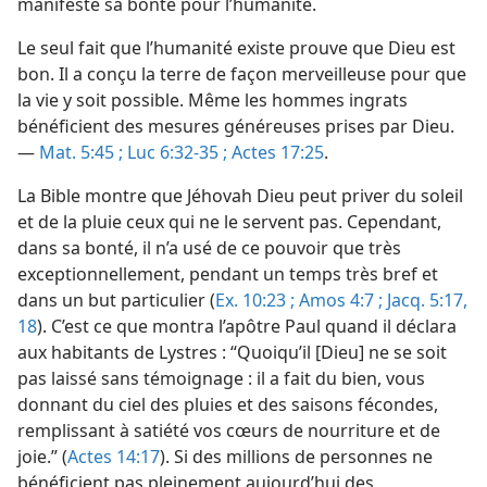
manifesté sa bonté pour l’humanité.
Le seul fait que l’humanité existe prouve que Dieu est
bon. Il a conçu la terre de façon merveilleuse pour que
la vie y soit possible. Même les hommes ingrats
bénéficient des mesures généreuses prises par Dieu.
—
Mat. 5:45 ;
Luc 6:32-35 ;
Actes 17:25
.
La Bible montre que Jéhovah Dieu peut priver du soleil
et de la pluie ceux qui ne le servent pas. Cependant,
dans sa bonté, il n’a usé de ce pouvoir que très
exceptionnellement, pendant un temps très bref et
dans un but particulier (
Ex. 10:23 ;
Amos 4:7 ;
Jacq. 5:17,
18
). C’est ce que montra l’apôtre Paul quand il déclara
aux habitants de Lystres : “Quoiqu’il [Dieu] ne se soit
pas laissé sans témoignage : il a fait du bien, vous
donnant du ciel des pluies et des saisons fécondes,
remplissant à satiété vos cœurs de nourriture et de
joie.” (
Actes 14:17
). Si des millions de personnes ne
bénéficient pas pleinement aujourd’hui des