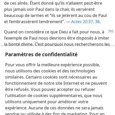
de ces aînés. Étant donné qu’ils n’allaient peut-être
plus jamais voir Paul dans la chair, ils versèrent
beaucoup de larmes et “ils se jetèrent au cou de Paul
et l’embrassèrent tendrement”. —
Actes 20:37, 38
.
Quand on considère ce que Dieu a fait
pour nous, à
l’exemple de Paul nous devrions être disposés à imiter
la bonté divine. C’est pourquoi nous rechercherons les
occasions de faire du bien à nos semblables en
Paramètres de confidentialité
donnant généreusement de nous-​mêmes pour leur
offrir une aide matérielle et spirituelle. Ce faisant, nous
Pour vous offrir la meilleure expérience possible,
nous ferons aimer d’eux.
nous utilisons des cookies et des technologies
similaires. Certains cookies sont nécessaires au
fonctionnement de notre site Internet et ne peuvent
être refusés. Vous pouvez accepter ou refuser
l'utilisation de cookies supplémentaires, que nous
Français
Partager
Préférences
utilisons uniquement pour améliorer votre
Copyright
© 2026 Watch Tower Bible and Tract Society of Pennsylvania
expérience. Aucune de ces données ne sera jamais
Conditions d’utilisation
Règles de confidentialité
vendue ou utilisée à des fins de marketing. Pour en