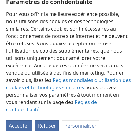
Paramètres de confidentialité
La Tour de Garde annonce le Royaume de Jéhovah 1977
Pour vous offrir la meilleure expérience possible,
nous utilisons des cookies et des technologies
similaires. Certains cookies sont nécessaires au
fonctionnement de notre site Internet et ne peuvent
être refusés. Vous pouvez accepter ou refuser
l'utilisation de cookies supplémentaires, que nous
Français
Partager
Préférences
utilisons uniquement pour améliorer votre
Copyright
© 2026 Watch Tower Bible and Tract Society of Pennsylvania
expérience. Aucune de ces données ne sera jamais
Conditions d’utilisation
Règles de confidentialité
Paramètres de confidentialité
Se connecter
JW.ORG
vendue ou utilisée à des fins de marketing. Pour en
savoir plus, lisez les
Règles mondiales d’utilisation des
cookies et technologies similaires
. Vous pouvez
personnaliser vos paramètres à tout moment en
vous rendant sur la page des
Règles de
confidentialité
.
Accepter
Refuser
Personnaliser