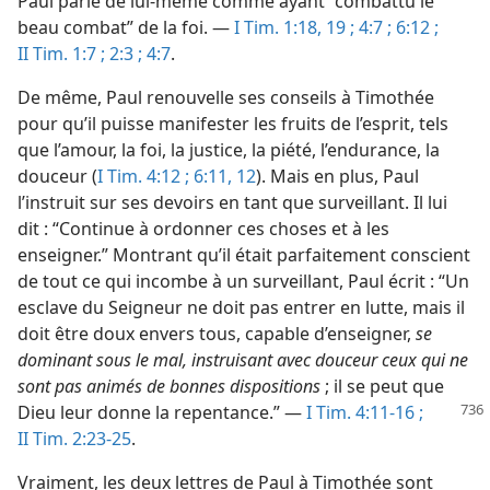
Paul parle de lui-​même comme ayant “combattu le
beau combat” de la foi. —
I Tim. 1:18, 19 ;
4:7 ;
6:12 ;
II Tim. 1:7 ;
2:3 ;
4:7
.
De même, Paul renouvelle ses conseils à Timothée
pour qu’il puisse manifester les fruits de l’esprit, tels
que l’amour, la foi, la justice, la piété, l’endurance, la
douceur (
I Tim. 4:12 ;
6:11, 12
). Mais en plus, Paul
l’instruit sur ses devoirs en tant que surveillant. Il lui
dit : “Continue à ordonner ces choses et à les
enseigner.” Montrant qu’il était parfaitement conscient
de tout ce qui incombe à un surveillant, Paul écrit : “Un
esclave du Seigneur ne doit pas entrer en lutte, mais il
doit être doux envers tous, capable d’enseigner,
se
dominant sous le mal, instruisant avec douceur ceux qui ne
sont pas animés de bonnes dispositions
; il se peut que
Dieu leur donne
la repentance.” —
I Tim. 4:11-16 ;
II Tim. 2:23-25
.
Vraiment, les deux lettres de Paul à Timothée sont