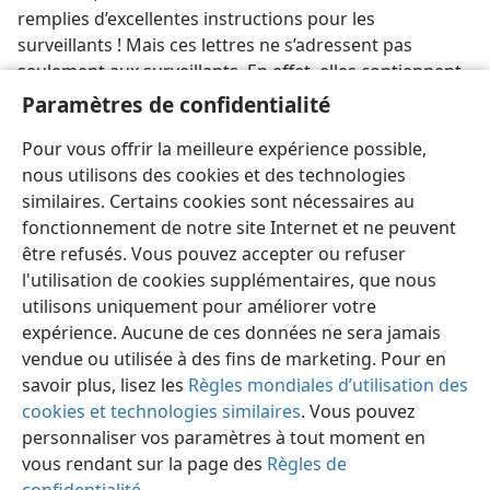
remplies d’excellentes instructions pour les
surveillants ! Mais ces lettres ne s’adressent pas
seulement aux surveillants. En effet, elles contiennent
aussi de bons conseils pour tous dans la congrégation
Paramètres de confidentialité
chrétienne, quel que soit leur sexe ou leur position
Pour vous offrir la meilleure expérience possible,
sociale.
nous utilisons des cookies et des technologies
similaires. Certains cookies sont nécessaires au
fonctionnement de notre site Internet et ne peuvent
être refusés. Vous pouvez accepter ou refuser
l'utilisation de cookies supplémentaires, que nous
Français
Partager
Préférences
utilisons uniquement pour améliorer votre
Copyright
© 2026 Watch Tower Bible and Tract Society of Pennsylvania
expérience. Aucune de ces données ne sera jamais
Conditions d’utilisation
Règles de confidentialité
Paramètres de confidentialité
Se connecter
JW.ORG
vendue ou utilisée à des fins de marketing. Pour en
savoir plus, lisez les
Règles mondiales d’utilisation des
cookies et technologies similaires
. Vous pouvez
personnaliser vos paramètres à tout moment en
vous rendant sur la page des
Règles de