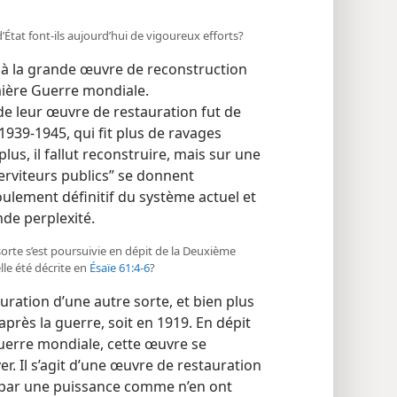
’État font-​ils aujourd’hui de vigoureux efforts?
é à la grande œuvre de reconstruction
mière Guerre mondiale.
e leur œuvre de restauration fut de
939-​1945, qui fit plus de ravages
us, il fallut reconstruire, mais sur une
serviteurs publics” se donnent
lement définitif du système actuel et
de perplexité.
sorte s’est poursuivie en dépit de la Deuxième
lle été décrite en
Ésaïe 61:4-6
?
uration d’une autre sorte, et bien plus
près la guerre, soit en 1919. En dépit
uerre mondiale, cette œuvre se
er. Il s’agit d’une œuvre de restauration
 par une puissance comme n’en ont