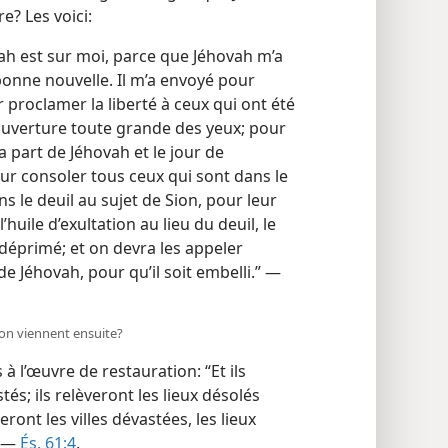
re? Les voici:
ah est sur moi, parce que Jéhovah m’a
onne nouvelle. Il m’a envoyé pour
 proclamer la liberté à ceux qui ont été
ouverture toute grande des yeux; pour
a part de Jéhovah et le jour de
ur consoler tous ceux qui sont dans le
s le deuil au sujet de Sion, pour leur
huile d’exultation au lieu du deuil, le
 déprimé; et on devra les appeler
de Jéhovah, pour qu’il soit embelli.” —
tion viennent ensuite?
à l’œuvre de restauration: “Et ils
tés; ils relèveront les lieux désolés
ront les villes dévastées, les lieux
” —
És. 61:4
.