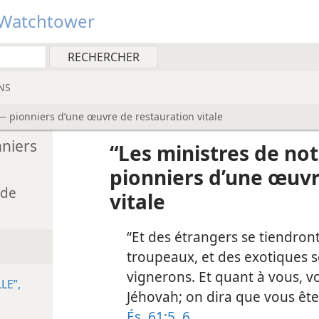
Watchtower
NS
 — pionniers d’une œuvre de restauration vitale
nniers
“Les ministres de no
pionniers d’une œuvr
 de
vitale
“Et des étrangers se tiendront
troupeaux, et des exotiques s
vignerons. Et quant à vous, v
LE”,
Jéhovah; on dira que vous ête
És. 61:5, 6
.