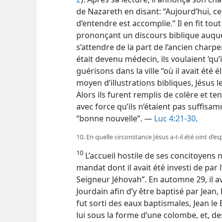
de Nazareth en disant: “Aujourd’hui, ce
d’entendre est accomplie.” Il en fit tou
prononçant un discours biblique auquel
s’attendre de la part de l’ancien charp
était devenu médecin, ils voulaient ‘qu’
guérisons dans la ville “où il avait été
moyen d’illustrations bibliques, Jésus le
Alors ils furent remplis de colère et ten
avec force qu’ils n’étaient pas suffis
“bonne nouvelle”. —
Luc 4:21-30
.
10. En quelle circonstance Jésus a-​t-​il été oint d’es
10
L’accueil hostile de ses concitoyens 
mandat dont il avait été investi de par 
Seigneur Jéhovah”. En automne 29, il a
Jourdain afin d’y être baptisé par Jean, 
fut sorti des eaux baptismales, Jean le 
lui sous la forme d’une colombe, et, des