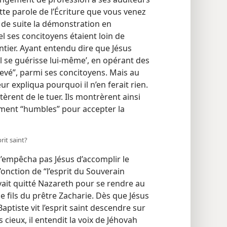
tte parole de l’Écriture que vous venez
t de suite la démonstration en
 ses concitoyens étaient loin de
entier. Ayant entendu dire que Jésus
il se guérisse lui-​même’, en opérant des
 élevé”, parmi ses concitoyens. Mais au
ur expliqua pourquoi il n’en ferait rien.
tèrent de le tuer. Ils montrèrent ainsi
amment “humbles” pour accepter la
prit saint?
n’empêcha pas Jésus d’accomplir le
l’onction de “l’esprit du Souverain
vait quitté Nazareth pour se rendre au
le fils du prêtre Zacharie. Dès que Jésus
Baptiste vit l’esprit saint descendre sur
 cieux, il entendit la voix de Jéhovah