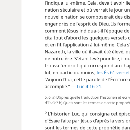
l’indiqua lui-​même. Cela, devait avoir
nation séculaire et où verrait le jour u
nouvelle nation se composerait des disc
engendrés de l’esprit de Dieu. Ils forme
comment Jésus indiqua-​t-​il l’époque de 
cita tout d’abord les quelques versets
et en fit l’application à lui-​même. Cel
Nazareth, la ville où il avait été élevé
de notre ère. S’étant levé pour lire, il 
trouva l’endroit qui correspond au chapi
lut, en partie du moins,
les És 61 verse
“Aujourd’hui, cette parole de l’Écritur
accomplie.” —
Luc 4:16-21
.
5, 6. a) D’après quelle traduction l’historien et écri
d’Ésaïe? b) Quels sont les termes de cette prophét
5
L’historien Luc, qui consigna cet épiso
d’Ésaïe faite par Jésus d’après la vers
sont les termes de cette prophétie dans