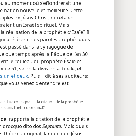
 lieu au moment où s’effondrerait une
ne nation nouvelle et meilleure. Cette
iples de Jésus Christ, qui étaient
raient un Israël spirituel. Mais
la réalisation de la prophétie d’Ésaïe? Il
 qui précèdent ces paroles prophétiques
a s’est passé dans la synagogue de
, quelque temps après la Pâque de l’an 30
ouvrit le rouleau du prophète Ésaïe et
tre 61, selon la division actuelle, et
ts un et deux
. Puis il dit à ses auditeurs:
e que vous venez d’entendre est
vain Luc consigna-​t-​il la citation de la prophétie
ie dans l’hébreu original?
de, rapporta la citation de la prophétie
ion grecque dite des
Septante
. Mais quels
 l’hébreu original, langue que Jésus,