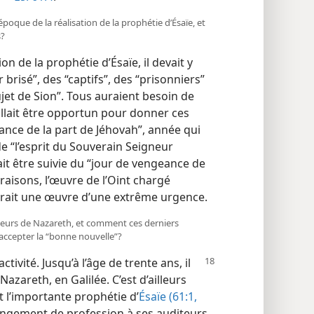
’époque de la réalisation de la prophétie d’Ésaïe, et
s?
on de la prophétie d’Ésaïe, il devait y
brisé”, des “captifs”, des “prisonniers”
ujet de Sion”. Tous auraient besoin de
llait être opportun pour donner ces
llance de la part de Jéhovah”, année qui
e “l’esprit du Souverain Seigneur
it être suivie du “jour de vengeance de
 raisons, l’œuvre de l’Oint chargé
 serait une œuvre d’une extrême urgence.
iteurs de Nazareth, et comment ces derniers
 accepter la “bonne nouvelle”?
tivité. Jusqu’à l’âge de trente ans, il
Nazareth, en Galilée. C’est d’ailleurs
ut l’importante prophétie d’
Ésaïe (61:1,
hangement de profession à ses auditeurs