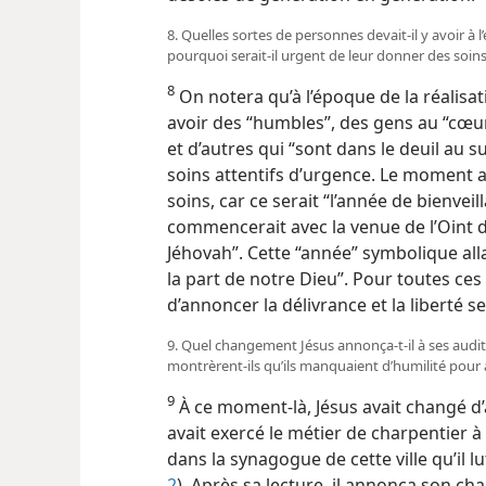
8. Quelles sortes de personnes devait-​il y avoir à l
pourquoi serait-​il urgent de leur donner des soin
8
On notera qu’à l’époque de la réalisati
avoir des “humbles”, des gens au “cœur 
et d’autres qui “sont dans le deuil au s
soins attentifs d’urgence. Le moment a
soins, car ce serait “l’année de bienvei
commencerait avec la venue de l’Oint d
Jéhovah”. Cette “année” symbolique alla
la part de notre Dieu”. Pour toutes ces
d’annoncer la délivrance et la liberté
9. Quel changement Jésus annonça-​t-​il à ses aud
montrèrent-​ils qu’ils manquaient d’humilité pour
9
À ce moment-​là, Jésus avait changé d’ac
avait exercé le métier de charpentier à 
dans la synagogue de cette ville qu’il l
2
). Après sa lecture, il annonça son c