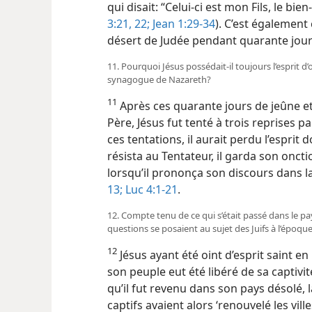
qui disait: “Celui-ci est mon Fils, le bien
3:21, 22;
Jean 1:29-34
). C’est également 
désert de Judée pendant quarante jour
11. Pourquoi Jésus possédait-​il toujours l’esprit 
synagogue de Nazareth?
11
Après ces quarante jours de jeûne 
Père, Jésus fut tenté à trois reprises pa
ces tentations, il aurait perdu l’esprit 
résista au Tentateur, il garda son onction
lorsqu’il prononça son discours dans
13;
Luc 4:1-21
.
12. Compte tenu de ce qui s’était passé dans le pa
questions se posaient au sujet des Juifs à l’époque
12
Jésus ayant été oint d’esprit saint en 
son peuple eut été libéré de sa captivi
qu’il fut revenu dans son pays désolé, 
captifs avaient alors ‘renouvelé les vil