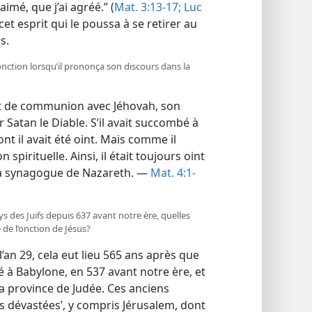
-aimé, que j’ai agréé.” (
Mat. 3:13-17;
Luc
cet esprit qui le poussa à se retirer au
s.
d’onction lorsqu’il prononça son discours dans la
et de communion avec Jéhovah, son
r Satan le Diable. S’il avait succombé à
dont il avait été oint. Mais comme il
 spirituelle. Ainsi, il était toujours oint
 la synagogue de Nazareth. —
Mat. 4:1-
ys des Juifs depuis 637 avant notre ère, quelles
 de l’onction de Jésus?
l’an 29, cela eut lieu 565 ans après que
té à Babylone, en 537 avant notre ère, et
la province de Judée. Ces anciens
les dévastées’, y compris Jérusalem, dont