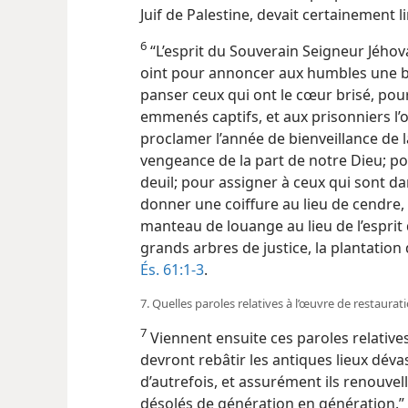
Juif de Palestine, devait certainement li
6
“L’esprit du Souverain Seigneur Jéhov
oint pour annoncer aux humbles une b
panser ceux qui ont le cœur brisé, pour
emmenés captifs, et aux prisonniers l’
proclamer l’année de bienveillance de l
vengeance de la part de notre Dieu; po
deuil; pour assigner à ceux qui sont dan
donner une coiffure au lieu de cendre, l’
manteau de louange au lieu de l’esprit
grands arbres de justice, la plantation 
És. 61:1-3
.
7. Quelles paroles relatives à l’œuvre de restaura
7
Viennent ensuite ces paroles relatives 
devront rebâtir les antiques lieux dévas
d’autrefois, et assurément ils renouvelle
désolés de génération en génération.