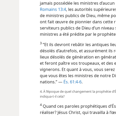
jamais possédée les ministres d’aucun 
Romains 13:4
, les autorités supérieur
de ministres publics de Dieu, même pou
ont fait œuvre de pionnier dans cette r
serviteurs publics de Dieu d’un niveau 
ministres a été prédite par le prophète
3
“Et ils devront rebâtir les antiques lie
désolés d’autrefois, et assurément ils r
lieux désolés de génération en
générat
et feront paître vos troupeaux, et des 
vignerons. Et quant à vous, vous serez 
que vous êtes les ministres de notre 
nations.” —
És. 61:4-6
.
4. À l’époque de quel changement la prophétie d’És
indiqua-​t-​il cela?
4
Quand ces paroles prophétiques d’Ésa
réaliser? Jésus Christ, qui travailla à l