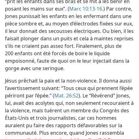
“prit les enfants dans ses bras et se mit à les bénir en
posant les mains sur eux”. (
Marc 10:13-16
.) Par contre,
Jones punissait les enfants en les enfermant dans une
pièce sombre et, au moyen d’électrodes fixées sur eux,
il leur donnait des secousses électriques. Ou bien, il les
faisait plonger dans un puits et cela à maintes reprises
s’ils ne criaient pas assez fort. Finalement, plus de
200 enfants ont été forcés de boire le liquide
empoisonné, faute de quoi on le leur injectait dans la
gorge avec une seringue.
Jésus prêchait la paix et la non-violence. Il donna aussi
l’avertissement suivant: “Tous ceux qui prennent l’épée
périront par l’épée.” (
Mat. 26:52
). Le “Révérend” Jones,
lui, avait des acolytes qui, non seulement recouraient à
la violence, mais tuèrent un membre du Congrès des
États-Unis et trois journalistes, car ces hommes
auraient pu faire des rapports défavorables sur la
communauté. Plus encore, quand Jones rassembla