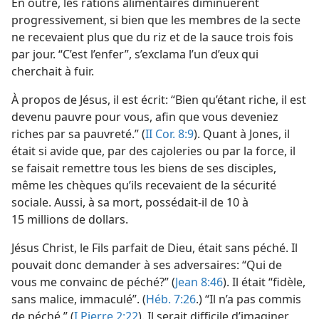
En outre, les rations alimentaires diminuèrent
progressivement, si bien que les membres de la secte
ne recevaient plus que du riz et de la sauce trois fois
par jour. “C’est l’enfer”, s’exclama l’un d’eux qui
cherchait à fuir.
À propos de Jésus, il est écrit: “Bien qu’étant riche, il est
devenu pauvre pour vous, afin que vous deveniez
riches par sa pauvreté.” (
II Cor. 8:9
). Quant à Jones, il
était si avide que, par des cajoleries ou par la force, il
se faisait remettre tous les biens de ses disciples,
même les chèques qu’ils recevaient de la sécurité
sociale. Aussi, à sa mort, possédait-​il de 10 à
15 millions de dollars.
Jésus Christ, le Fils parfait de Dieu, était sans péché. Il
pouvait donc demander à ses adversaires: “Qui de
vous me convainc de péché?” (
Jean 8:46
). Il était “fidèle,
sans malice, immaculé”. (
Héb. 7:26
.) “Il n’a pas commis
de péché.” (
I Pierre 2:22
). Il serait difficile d’imaginer