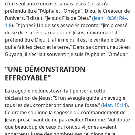
d’un seul autre encore. Jamais Jésus Christ n’a
prétendu être “l’Alpha et l’Oméga”, Dieu, le Créateur de
l’univers. Il disait: “Je suis Fils de Dieu.” (
Jean 10:36;
Rév.
1:8
). Et Jones? Un de ses associés raconta: “Jim a cessé
de se dire la réincarnation de Jésus; maintenant il
prétend être Dieu. Il affirme qu’il est le véritable Dieu
qui a fait les cieux et la terre.” Dans sa communauté en
Guyana, il s’écriait souvent: “Je suis l’Alpha et l’Oméga.”
“UNE DÉMONSTRATION
EFFROYABLE”
La tragédie de Jonestown fait penser à cette
déclaration de Jésus: “Si un aveugle guide un aveugle,
tous les deux tomberont dans une fosse.” (
Mat. 15:14
).
Ce drame souligne la sagesse du commandement de
Jésus prescrivant de ne pas exalter l’homme. Nul doute
que beaucoup de ceux qui ont suivi Jones avaient
appartenu à une des nombreuses religions de la