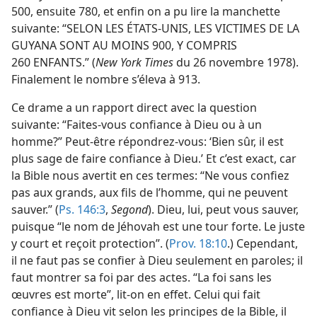
500, ensuite 780, et enfin on a pu lire la manchette
suivante: “SELON LES ÉTATS-UNIS, LES VICTIMES DE LA
GUYANA SONT AU MOINS 900, Y COMPRIS
260 ENFANTS.” (
New York Times
du 26 novembre 1978).
Finalement le nombre s’éleva à 913.
Ce drame a un rapport direct avec la question
suivante: “Faites-​vous confiance à Dieu ou à un
homme?” Peut-être répondrez-​vous: ‘Bien sûr, il est
plus sage de faire confiance à Dieu.’ Et c’est exact, car
la Bible nous avertit en ces termes: “Ne vous confiez
pas aux grands, aux fils de l’homme, qui ne peuvent
sauver.” (
Ps. 146:3
,
Segond
). Dieu, lui, peut vous sauver,
puisque “le nom de Jéhovah est une tour forte. Le juste
y court et reçoit protection”. (
Prov. 18:10
.) Cependant,
il ne faut pas se confier à Dieu seulement en paroles; il
faut montrer sa foi par des actes. “La foi sans les
œuvres est morte”, lit-​on en effet. Celui qui fait
confiance à Dieu vit selon les principes de la Bible, il