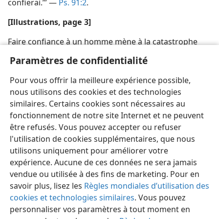
confierai.’” —
Ps. 91:2
.
[Illustrations, page 3]
Faire confiance à un homme mène à la catastrophe
Paramètres de confidentialité
[Illustration, page 6]
Pour vous offrir la meilleure expérience possible,
La confiance en Dieu conduit à la vie éternelle.
nous utilisons des cookies et des technologies
similaires. Certains cookies sont nécessaires au
fonctionnement de notre site Internet et ne peuvent
être refusés. Vous pouvez accepter ou refuser
l'utilisation de cookies supplémentaires, que nous
Français
Partager
Préférences
utilisons uniquement pour améliorer votre
Copyright
© 2026 Watch Tower Bible and Tract Society of Pennsylvania
expérience. Aucune de ces données ne sera jamais
Conditions d’utilisation
Règles de confidentialité
Paramètres de confidentialité
Se connecter
JW.ORG
vendue ou utilisée à des fins de marketing. Pour en
savoir plus, lisez les
Règles mondiales d’utilisation des
cookies et technologies similaires
. Vous pouvez
personnaliser vos paramètres à tout moment en