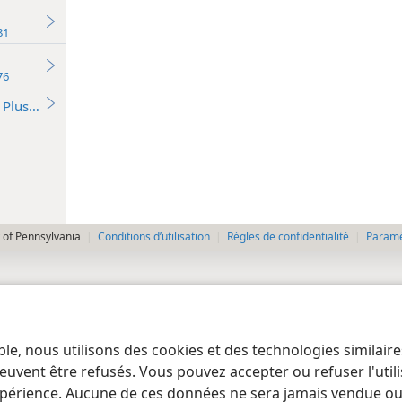
ume de Jéhovah 1981
ume de Jéhovah 1976
Plus…
 of Pennsylvania
Conditions d’utilisation
Règles de confidentialité
Paramèt
ble, nous utilisons des cookies et des technologies similair
euvent être refusés. Vous pouvez accepter ou refuser l'uti
périence. Aucune de ces données ne sera jamais vendue ou u