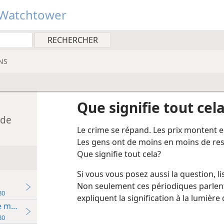
Watchtower
NS
Que signifie tout cel
 de
Le crime se répand. Les prix montent en
Les gens ont de moins en moins de res
Que signifie tout cela?
Si vous vous posez aussi la question, l
Non seulement ces périodiques parlent
ume de Jéhovah 1980
expliquent la signification à la lumière
e mourront jamais
ume de Jéhovah 1980