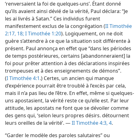
‘renversaient la foi de quelques-uns’. Étant donné
qu’ils avaient ainsi dévié de la vérité, Paul déclara: “Je
les ai livrés à Satan.” Ces individus furent
manifestement exclus de la congrégation (
II Timothée
2:17, 18;
I Timothée 1:20
). Logiquement, on ne doit
guère s’attendre à ce que la situation soit différente à
présent. Paul annonça en effet que “dans les périodes
de temps postérieures, certains [abandonneraient] la
foi pour prêter attention à des déclarations inspirées
trompeuses et à des enseignements de démons”.
(
I Timothée 4:1
.) Certes, un ancien qui manque
d’expérience pourrait être troublé à l’excès par cela,
mais il n’a pas lieu de l’être. En effet, même si quelques-
uns apostasient, la vérité reste ce qu’elle est. Par leur
attitude, les apostats ne font que se dévoiler comme
des gens qui, ‘selon leurs propres désirs. détournent
leurs oreilles de la vérité’. —
II Timothée 4:3, 4
.
“Garder le modèle des paroles salutaires” ou