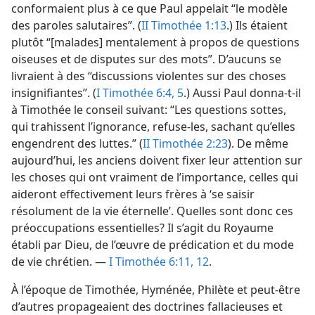
conformaient plus à ce que Paul appelait “le modèle
des paroles salutaires”. (
II Timothée 1:13
.) Ils étaient
plutôt “[malades] mentalement à propos de questions
oiseuses et de disputes sur des mots”. D’aucuns se
livraient à des “discussions violentes sur des choses
insignifiantes”. (
I Timothée 6:4, 5
.) Aussi Paul donna-​t-​il
à Timothée le conseil suivant: “Les questions sottes,
qui trahissent l’ignorance, refuse-​les, sachant qu’elles
engendrent des luttes.” (
II Timothée 2:23
). De même
aujourd’hui, les anciens doivent fixer leur attention sur
les choses qui ont vraiment de l’importance, celles qui
aideront effectivement leurs frères à ‘se saisir
résolument de la vie éternelle’. Quelles sont donc ces
préoccupations essentielles? Il s’agit du Royaume
établi par Dieu, de l’œuvre de prédication et du mode
de vie chrétien. —
I Timothée 6:11, 12
.
À l’époque de Timothée, Hyménée, Philète et peut-être
d’autres propageaient des doctrines fallacieuses et