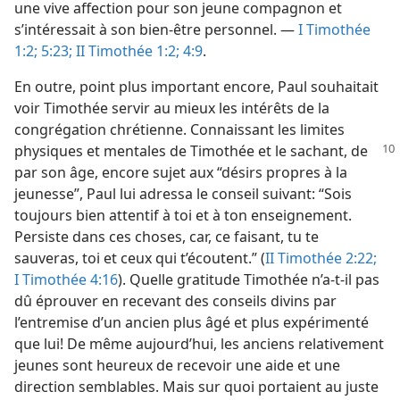
une vive affection pour son jeune compagnon et
s’intéressait à son bien-être personnel. —
I Timothée
1:2;
5:23;
II Timothée 1:2;
4:9
.
En outre, point plus important encore, Paul souhaitait
voir Timothée servir au mieux les intérêts de la
congrégation chrétienne. Connaissant les limites
physiques et mentales de Timothée
et le sachant, de
par son âge, encore sujet aux “désirs propres à la
jeunesse”, Paul lui adressa le conseil suivant: “Sois
toujours bien attentif à toi et à ton enseignement.
Persiste dans ces choses, car, ce faisant, tu te
sauveras, toi et ceux qui t’écoutent.” (
II Timothée 2:22;
I Timothée 4:16
). Quelle gratitude Timothée n’a-​t-​il pas
dû éprouver en recevant des conseils divins par
l’entremise d’un ancien plus âgé et plus expérimenté
que lui! De même aujourd’hui, les anciens relativement
jeunes sont heureux de recevoir une aide et une
direction semblables. Mais sur quoi portaient au juste