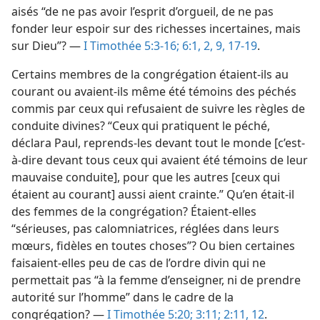
aisés “de ne pas avoir l’esprit d’orgueil, de ne pas
fonder leur espoir sur des richesses incertaines, mais
sur Dieu”? —
I Timothée 5:3-16;
6:1, 2,
9,
17-19
.
Certains membres de la congrégation étaient-​ils au
courant ou avaient-​ils même été témoins des péchés
commis par ceux qui refusaient de suivre les règles de
conduite divines? “Ceux qui pratiquent le péché,
déclara Paul, reprends-​les devant tout le monde [c’est-
à-dire devant tous ceux qui avaient été témoins de leur
mauvaise conduite], pour que les autres [ceux qui
étaient au courant] aussi aient crainte.” Qu’en était-​il
des femmes de la congrégation? Étaient-​elles
“sérieuses, pas calomniatrices, réglées dans leurs
mœurs, fidèles en toutes choses”? Ou bien certaines
faisaient-​elles peu de cas de l’ordre divin qui ne
permettait pas “à la femme d’enseigner, ni de prendre
autorité sur l’homme” dans le cadre de la
congrégation? —
I Timothée 5:20;
3:11;
2:11, 12
.