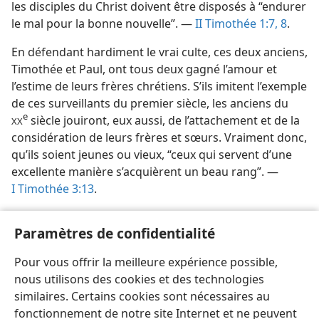
les disciples du Christ doivent être disposés à “endurer
le mal pour la bonne nouvelle”. —
II Timothée 1:7, 8
.
En défendant hardiment le vrai culte, ces deux anciens,
Timothée et Paul, ont tous deux gagné l’amour et
l’estime de leurs frères chrétiens. S’ils imitent l’exemple
de ces surveillants du premier siècle, les anciens du
e
siècle jouiront, eux aussi, de l’attachement et de la
XX
considération de leurs frères et sœurs. Vraiment donc,
qu’ils soient jeunes ou vieux, “ceux qui servent d’une
excellente manière s’acquièrent un beau rang”. —
I Timothée 3:13
.
[Illustration, page 10]
Paramètres de confidentialité
Les anciens devraient être disposés à profiter de
Pour vous offrir la meilleure expérience possible,
l’expérience de ceux qui sont plus âgés qu’eux.
nous utilisons des cookies et des technologies
similaires. Certains cookies sont nécessaires au
fonctionnement de notre site Internet et ne peuvent