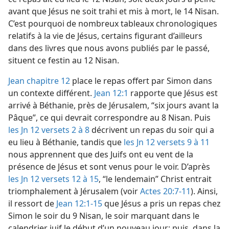
avant que Jésus ne soit trahi et mis à mort, le 14 Nisan.
C’est pourquoi de nombreux tableaux chronologiques
relatifs à la vie de Jésus, certains figurant d’ailleurs
dans des livres que nous avons publiés par le passé,
situent ce festin au 12 Nisan.
Jean chapitre 12
place le repas offert par Simon dans
un contexte différent.
Jean 12:1
rapporte que Jésus est
arrivé à Béthanie, près de Jérusalem, “six jours avant la
Pâque”, ce qui devrait correspondre au 8 Nisan. Puis
les Jn 12 versets 2 à 8
décrivent un repas du soir qui a
eu lieu à Béthanie, tandis que
les Jn 12 versets 9 à 11
nous apprennent que des Juifs ont eu vent de la
présence de Jésus et sont venus pour le voir. D’après
les Jn 12 versets 12 à 15
, “le lendemain” Christ entrait
triomphalement à Jérusalem (voir
Actes 20:7-11
). Ainsi,
il ressort de
Jean 12:1-15
que Jésus a pris un repas chez
Simon le soir du 9 Nisan, le soir marquant dans le
calendrier juif le début d’un nouveau jour; puis, dans la