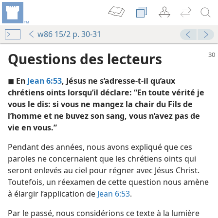
w86 15/2 p. 30-31
Questions des lecteurs
◼
En
Jean 6:53
, Jésus ne s’adresse-​t-​il qu’aux
chrétiens oints lorsqu’il déclare: “En toute vérité je
vous le dis: si vous ne mangez la chair du Fils de
l’homme et ne buvez son sang, vous n’avez pas de
vie en vous.”
le
Pendant des années, nous avons expliqué que ces
paroles ne concernaient que les chrétiens oints qui
seront enlevés au ciel pour régner avec Jésus Christ.
Toutefois, un réexamen de cette question nous amène
La Tour de Garde annonce le Royaume de Jéhovah 1992
à élargir l’application de
Jean 6:53
.
Par le passé, nous considérions ce texte à la lumière