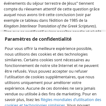
événements du séjour terrestre de Jésus” tiennent
compte du réexamen attentif de cette question grâce
auquel nous avons tiré cette conclusion (voir par
exemple ce tableau dans l’édition de 1985 de la
Kingdom Interlinear Translation of the Greek Scriptures
).
Bien que ce rectificatif puisse paraître anodin et plutôt
technique, il illustre bien le fait que nous pouvons tous
Paramètres de confidentialité
augmenter notre connaissance et notre intelligence
Pour vous offrir la meilleure expérience possible,
de la Parole de Dieu jusque dans les moindres détails.
nous utilisons des cookies et des technologies
similaires. Certains cookies sont nécessaires au
fonctionnement de notre site Internet et ne peuvent
être refusés. Vous pouvez accepter ou refuser
l'utilisation de cookies supplémentaires, que nous
Français
Partager
Préférences
utilisons uniquement pour améliorer votre
Copyright
© 2026 Watch Tower Bible and Tract Society of Pennsylvania
expérience. Aucune de ces données ne sera jamais
Conditions d’utilisation
Règles de confidentialité
Paramètres de confidentialité
Se connecter
JW.ORG
vendue ou utilisée à des fins de marketing. Pour en
savoir plus, lisez les
Règles mondiales d’utilisation des
cookies et technologies similaires
. Vous pouvez